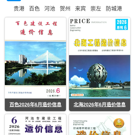
贵港
百色
河池
贺州
来宾
崇左
防城港
百色2026年6月造价信息
北海2026年6月造价信息
百
北
色
海
2026
2026
年
年
6
6