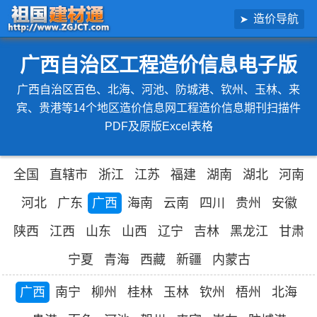
造价导航
广西自治区工程造价信息电子版
广西自治区百色、北海、河池、防城港、钦州、玉林、来
宾、贵港等14个地区造价信息网工程造价信息期刊扫描件
PDF及原版Excel表格
全国
直辖市
浙江
江苏
福建
湖南
湖北
河南
河北
广东
广西
海南
云南
四川
贵州
安徽
陕西
江西
山东
山西
辽宁
吉林
黑龙江
甘肃
宁夏
青海
西藏
新疆
内蒙古
广西
南宁
柳州
桂林
玉林
钦州
梧州
北海