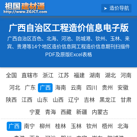
造价导航
广西自治区工程造价信息电子版
广西自治区百色、北海、河池、防城港、钦州、玉林、来
宾、贵港等14个地区造价信息网工程造价信息期刊扫描件
PDF及原版Excel表格
全国
直辖市
浙江
江苏
福建
湖南
湖北
河南
河北
广东
广西
海南
云南
四川
贵州
安徽
陕西
江西
山东
山西
辽宁
吉林
黑龙江
甘肃
宁夏
青海
西藏
新疆
内蒙古
广西
南宁
柳州
桂林
玉林
钦州
梧州
北海