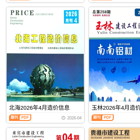
编
信
息
制，
息
期
属
期
刊
于
刊
PDF
河
PDF
池
市
工
程
结
算
参
考
价，
河
池
市
造
价
信
北海2026年4月造价信息
玉林2026年4月造
息
期
期刊
PDF
期刊
PDF
2026-04
刊
PDF