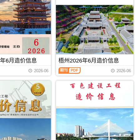
州
建
设
工
程
造
价
信
息）
期
刊，
6年6月造价信息
梧州2026年6月造价信息
由
钦
梧
期刊
PDF
2026-06
2026-06
州
州
市
2026
建
年
设
6
工
月
程
造
造
价
价
信
信
息
息
（梧
网
州
发
建
布，
设