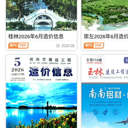
属
北
工
工
于
海
程
程
百
市
造
造
色
工
价
价
市
程
信
信
工
合
息）
息）
程
同
期
期
材
材
桂林2026年6月造价信息
崇左2026年6月造
刊，
刊，
料
料
由
由
桂
崇
汇
核
期刊
PDF
期刊
PDF
玉
来
2026-06
林
左
编，
定
林
宾
2026
2026
用
价，
市
市
年
年
于
用
建
建
6
6
百
于
设
设
月
月
色
北
工
工
造
造
工
海
程
程
价
价
程
工
造
造
信
信
材
程
价
价
息
息
料
投
信
信
（桂
（崇
价
资
息
息
林
左
格
成
网
网
建
建
纠
本
发
发
设
设
纷
分
布，
布，
工
工
调
析
玉
用
程
程
解
林
于
造
造
信
来
价
价