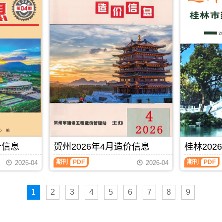
布,
下
载
时
请
注
意
看
造
价
信
息
封
面
月
份
标
价信息
贺州2026年4月造价信息
桂林202
题
内
期刊
PDF
期刊
PDF
2026-04
2026-04
容;
南
宁
信
1
2
3
4
5
6
7
8
9
息
价
包
含