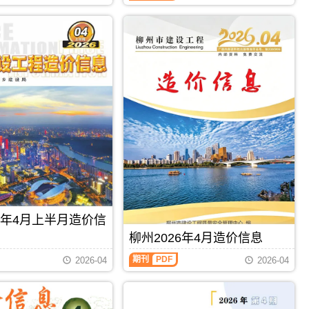
制，
属
于
柳
州
市
建
材
价
格
汇
编，
柳
州
市
造
价
信
26年4月上半月造价信
息
期
柳州2026年4月造价信息
刊
PDF
期刊
PDF
2026-04
2026-04