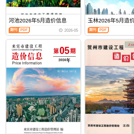
息
宾
信
信
价
工
息）
息）
包
程
期
期
含
施
刊，
刊，
河池2026年5月造价信息
玉林2026年5月造
区
工
由
由
域：
图
河
桂
崇
期刊
PDF
期刊
PDF
2026-05
玉
预
池
林
左
林
算
2026
市
市
市、
编
年
建
建
陆
制，
5
设
设
川
属
月
工
工
县、
于
造
程
程
兴
来
价
造
造
业
宾
信
价
价
县、
市
息
信
信
容
工
（河
息
息
县、
程
池
网
网
博
材
建
发
发
白
料
设
布，
布，
县、
指
工
用
用
北
导
程
于
于
流
价，
造
桂
崇
县.，
来
价
林
左
玉
宾
信
工
工
林
市
息）
程
程
市
造
期
施
合
造
价