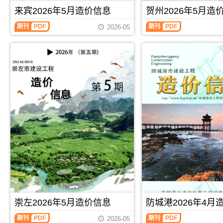
刊，
工
同
价
信
由
来宾2026年5月造价信息
贺州2026年5月造
图
价
信
息
河
预
款
息
期
池
期刊
PDF
期刊
PDF
算
确
2026-05
期
刊
市
编
定
刊
PDF
建
制，
与
PDF
设
属
调
工
于
整，
程
桂
属
造
林
于
价
市
崇
信
工
左
息
程
市
网
建
施
发
筑
工
布，
招
建
用
投
材
于
标
取
河
参
价
池
考
指
工
文
导，
程
件，
崇
施
桂
左
工
林
市
崇左2026年5月造价信息
防城港2026年4月
图
市
造
预
造
价
期刊
PDF
期刊
PDF
2026-05
算
价
信