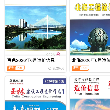
百色2026年6月造价信息
北海2026年6月造
百
北
期刊
PDF
期刊
PDF
2026-06
色
海
2026
2026
年
年
6
6
月
月
造
造
价
价
信
信
息
息
(百
(北