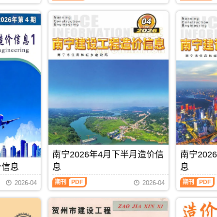
料
信
息
零
息
期
售
从
刊
价
2021
PDF
及
年
工
6
程
月
机
后
械
开
设
始
备
分
租
为
赁
上
台
半
班
月
价，
信
玉
息
林
价
南宁2026年4月下半月造价信
南宁20
市
和
造
下
价信息
息
息
价
半
信
月
期刊
PDF
期刊
PDF
2026-04
2026-04
息
信
期
息
刊
价
PDF
发