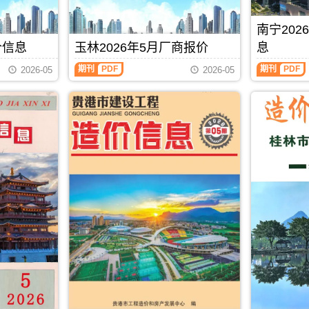
息
州
期
造
县、
港
价
造
刊，
价
巴
市
包
价
南宁20
由
信
马
建
含
信
北
息）
县、
设
价信息
玉林2026年5月厂商报价
息
区
息
海
期
凤
标
域：
每
玉
南
市
刊，
山
准
期刊
PDF
期刊
PDF
2026-05
2026-05
贵
月
林
宁
建
由
县.，
工
港
一
2026
2026
设
防
用
程
市、
期
年
年
工
城
于
造
桂
贺
5
5
程
港
河
价
平
州
月
月
造
市
池
管
市、
建
厂
上
价
建
工
理
平
材
商
半
信
设
程
站
南
造
报
月
息
工
投
(编)，
县.，
价
价
造
网
程
资
用
贵
信
（玉
价
发
造
估
于
港
息
林
信
布，
价
算
防
市
由
建
息
用
信
编
城
造
贺
材
（南
于
息
制
港
价
州
厂
宁
北
网
工
信
市
商
建
海
发
程
息
建
报
设
工
布，
招
期
设
价）
工
程
用
标
刊
工
期
程
全
于
控
PDF
程
刊，
造
过
防
制
造
由
价
程
城
价
价