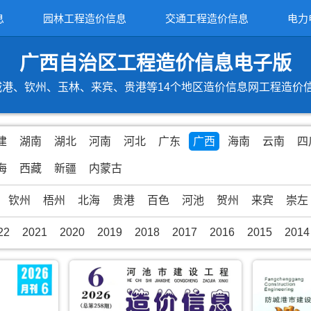
息
园林工程造价信息
交通工程造价信息
电力
广西自治区工程造价信息电子版
港、钦州、玉林、来宾、贵港等14个地区造价信息网工程造价信息期
建
湖南
湖北
河南
河北
广东
广西
海南
云南
四
海
西藏
新疆
内蒙古
钦州
梧州
北海
贵港
百色
河池
贺州
来宾
崇左
22
2021
2020
2019
2018
2017
2016
2015
2014