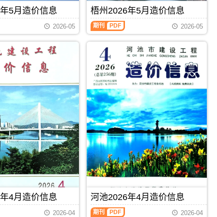
刊，
标
信
由
6年5月造价信息
梧州2026年5月造价信息
控
息
柳
制
期
州
期刊
PDF
价
2026-05
2026-05
刊
市
编
PDF
建
制，
设
属
工
于
程
百
造
色
价
市
信
建
息
材
网
价
发
格
布，
汇
用
编，
于
百
柳
色
州
市
工
造
程
价
投
信
资
息
6年4月造价信息
河池2026年4月造价信息
估
期
算
刊
期刊
PDF
2026-04
2026-04
编
PDF