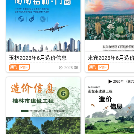
色
海
建
工
设
程
工
造
程
价
造
信
价
息)，
信
北
息)，
海
百
市
色
建
玉林2026年6月造价信息
来宾2026年6月造
市
设
建
工
玉
来
期刊
PDF
期刊
PDF
2026-06
设
程
林
宾
工
造
2026
2026
程
价
年
年
造
信
6
6
价
息
月
月
信
高
造
造
息
清
价
价
高
扫
信
信
清
描
息
息
扫
件
（玉
（来
描
PDF，
林
宾
件
属
建
建
PDF，
于
设
设