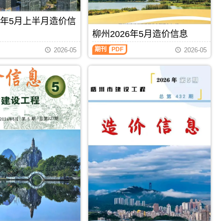
州
信
息
工
息）
期
程
26年5月上半月造价信
期
刊
投
刊，
PDF
柳州2026年5月造价信息
资
由
估
柳
百
期刊
PDF
2026-05
2026-05
算
州
色
编
2026
市
制，
年
建
属
5
设
于
月
工
梧
造
程
州
价
造
市
信
价
工
息
信
程
（柳
息
造
州
网
价
建
发
管
设
布，
理
工
用
手
程
于
册，
造
百
梧
价
色
州
信
工
市
息）
程
造
期
招
价