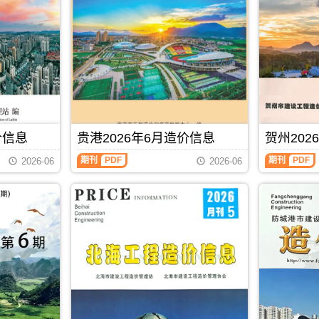
池
(防
建
城
设
港
工
建
程
设
造
工
价
程
信
造
息)，
价
河
信
池
息)，
价信息
贵港2026年6月造价信息
贺州202
市
防
建
城
贵
贺
期刊
PDF
期刊
PDF
2026-06
2026-06
设
港
港
州
工
市
2026
2026
程
建
年
年
造
设
6
6
价
工
月
月
信
程
造
造
息
造
价
价
高
价
信
信
清
信
息
息
扫
息
（贵
（贺
描
高
港
州
件
清
建
建
PDF，
扫
设
设