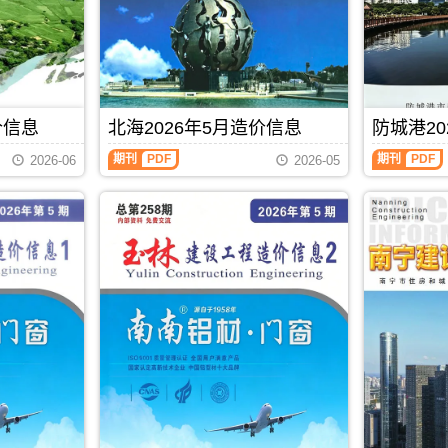
包
描
工
工
含
件
程
程
地
PDF，
造
造
区：
防
价
价
宜
城
信
信
州
港
息）
息）
区、
信
期
期
罗
息
价信息
北海2026年5月造价信息
防城港20
刊，
刊，
城
价
由
由
北
防
县、
包
期刊
PDF
期刊
PDF
贵
贺
2026-06
2026-05
海
城
环
含
港
州
2026
港
江
区
市
市
年
2026
县、
域：
建
建
5
年
都
防
设
设
月
5
安
城
工
工
造
月
县、
港
程
程
价
造
大
市、
造
造
信
价
化
东
价
价
息
信
县、
兴
信
信
（北
息
南
市、
息
息
海
（防
丹
上
网
网
工
城
县、
思
发
发
程
港
天
县;
布，
布，
造
建
峨
主
贵
当
价
设
县、
办：
港
前
信
工
东
防
信
贺
息）
程
兰
城