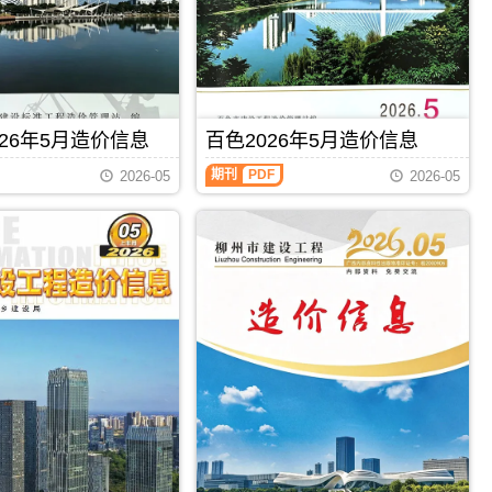
钦
工
州
程
信
造
息
价
价
信
包
息）
含
期
区
26年5月造价信息
百色2026年5月造价信息
刊，
域：
由
百
钦
期刊
PDF
梧
2026-05
2026-05
色
州
州
2026
市、
市
年
钦
建
5
州
设
月
港、
工
造
灵
程
价
山
造
信
县、
价
息
浦
信
（百
北
息
色
县;，
网
建
钦
发
设
州
布，
工
市
用
程
造
于
造
价
梧
价
信