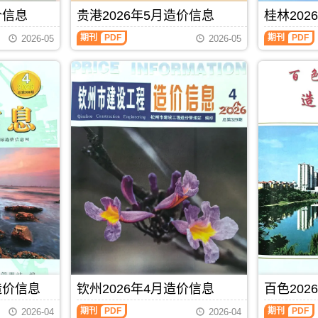
玉
信
成
港
编
站
林
息）
价信息
贵港2026年5月造价信息
桂林202
本
工
制
官
市
期
管
程
方
建
刊，
期刊
PDF
期刊
PDF
控，
设
2026-05
2026-05
发
设
由
属
计
布，
工
南
于
概
贺
程
宁
北
算
州
造
市
海
编
市
价
建
市
制，
造
信
设
工
属
价
息
工
程
于
信
网
程
材
防
息
发
造
料
城
期
布，
价
定
港
刊
覆
信
价
市
PDF
盖
息
参
建
建
网
考，
材
材
发
北
参
厂
布，
海
考
商
南
市
价，
报
宁
造
防
价、
建
价
城
建
设
信
港
筑
工
息
市
造价信息
钦州2026年4月造价信息
百色202
市
程
期
造
场
造
刊
价
期刊
PDF
期刊
PDF
2026-04
2026-04
材
价
PDF
信