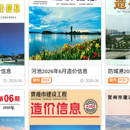
价信息
河池2026年6月造价信息
防城港20
河
防
期刊
PDF
期刊
PDF
2026-06
2026-06
池
城
2026
港
年
2026
6
年
月
6
造
月
价
造
信
价
息
信
(河
息