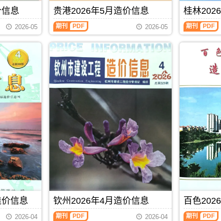
玉
信
成
港
编
站
林
息）
价信息
贵港2026年5月造价信息
桂林202
本
工
制
官
市
期
管
程
方
建
刊，
期刊
PDF
期刊
PDF
控，
设
2026-05
2026-05
发
设
由
属
计
布，
工
南
于
概
贺
程
宁
北
算
州
造
市
海
编
市
价
建
市
制，
造
信
设
工
属
价
息
工
程
于
信
网
程
材
防
息
发
造
料
城
期
布，
价
定
港
刊
覆
信
价
市
PDF
盖
息
参
建
建
网
考，
材
材
发
北
参
厂
布，
海
考
商
南
市
价，
报
宁
造
防
价、
建
价
城
建
设
信
港
筑
工
息
市
造价信息
钦州2026年4月造价信息
百色202
市
程
期
造
场
造
刊
价
期刊
PDF
期刊
PDF
2026-04
2026-04
材
价
PDF
信