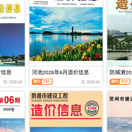
价信息
河池2026年6月造价信息
防城港20
河
防
期刊
PDF
期刊
PDF
2026-06
2026-06
池
城
2026
港
年
2026
6
年
月
6
造
月
价
造
信
价
息
信
(河
息