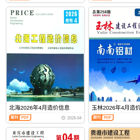
编
信
息
制，
息
期
属
期
刊
于
刊
PDF
河
PDF
池
市
工
程
结
算
参
考
价，
河
池
市
造
价
信
北海2026年4月造价信息
玉林2026年4月造
息
期
期刊
PDF
期刊
PDF
2026-04
刊
PDF