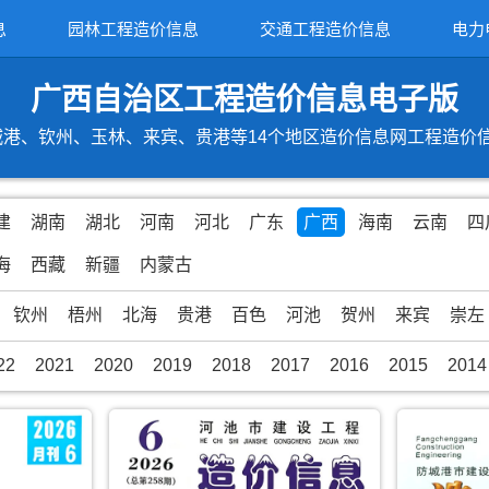
息
园林工程造价信息
交通工程造价信息
电力
广西自治区工程造价信息电子版
港、钦州、玉林、来宾、贵港等14个地区造价信息网工程造价信息期
建
湖南
湖北
河南
河北
广东
广西
海南
云南
四
海
西藏
新疆
内蒙古
钦州
梧州
北海
贵港
百色
河池
贺州
来宾
崇左
22
2021
2020
2019
2018
2017
2016
2015
2014