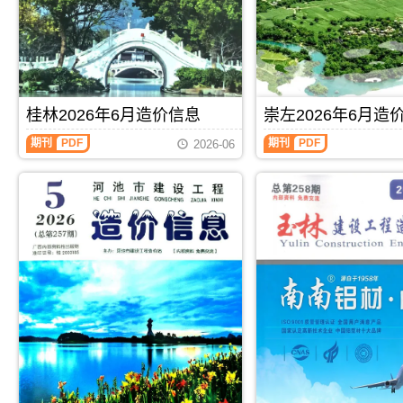
属
北
工
工
于
海
程
程
百
市
造
造
色
工
价
价
市
程
信
信
工
合
息）
息）
程
同
期
期
材
材
桂林2026年6月造价信息
崇左2026年6月造
刊，
刊，
料
料
由
由
桂
崇
汇
核
期刊
PDF
期刊
PDF
玉
来
2026-06
林
左
编，
定
林
宾
2026
2026
用
价，
市
市
年
年
于
用
建
建
6
6
百
于
设
设
月
月
色
北
工
工
造
造
工
海
程
程
价
价
程
工
造
造
信
信
材
程
价
价
息
息
料
投
信
信
（桂
（崇
价
资
息
息
林
左
格
成
网
网
建
建
纠
本
发
发
设
设
纷
分
布，
布，
工
工
调
析
玉
用
程
程
解
林
于
造
造
信
来
价
价