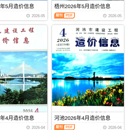
刊，
标
信
由
6年5月造价信息
梧州2026年5月造价信息
控
息
柳
制
期
州
期刊
PDF
价
2026-05
2026-05
刊
市
编
PDF
建
制，
设
属
工
于
程
百
造
色
价
市
信
建
息
材
网
价
发
格
布，
汇
用
编，
于
百
柳
色
州
市
工
造
程
价
投
信
资
息
6年4月造价信息
河池2026年4月造价信息
估
期
算
刊
期刊
PDF
2026-04
2026-04
编
PDF