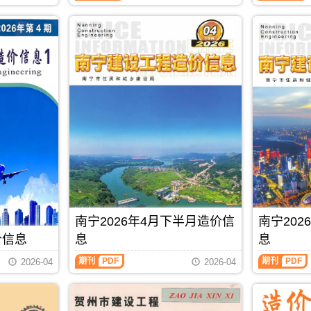
料
信
息
零
息
期
售
从
刊
价
2021
PDF
及
年
工
6
程
月
机
后
械
开
设
始
备
分
租
为
赁
上
台
半
班
月
价，
信
玉
息
林
价
南宁2026年4月下半月造价信
南宁20
市
和
造
下
价信息
息
息
价
半
信
月
期刊
PDF
期刊
PDF
2026-04
2026-04
息
信
期
息
刊
价
PDF
发