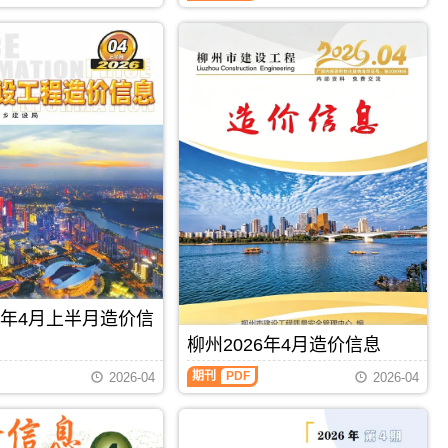
制，
属
于
柳
州
市
建
材
价
格
汇
编，
柳
州
市
造
价
信
26年4月上半月造价信
息
期
柳州2026年4月造价信息
刊
PDF
期刊
PDF
2026-04
2026-04