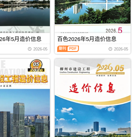
钦
工
州
程
信
造
息
价
价
信
包
息）
含
期
区
26年5月造价信息
百色2026年5月造价信息
刊，
域：
由
百
钦
期刊
PDF
梧
2026-05
2026-05
色
州
州
2026
市、
市
年
钦
建
5
州
设
月
港、
工
造
灵
程
价
山
造
信
县、
价
息
浦
信
（百
北
息
色
县;，
网
建
钦
发
设
州
布，
工
市
用
程
造
于
造
价
梧
价
信