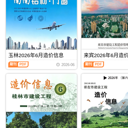
色
海
建
工
设
程
工
造
程
价
造
信
价
息)，
信
北
息)，
海
百
市
色
建
玉林2026年6月造价信息
来宾2026年6月造
市
设
建
工
玉
来
期刊
PDF
期刊
PDF
2026-06
设
程
林
宾
工
造
2026
2026
程
价
年
年
造
信
6
6
价
息
月
月
信
高
造
造
息
清
价
价
高
扫
信
信
清
描
息
息
扫
件
（玉
（来
描
PDF，
林
宾
件
属
建
建
PDF，
于
设
设