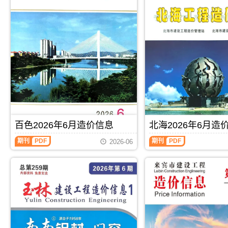
百色2026年6月造价信息
北海2026年6月造
百
北
期刊
PDF
期刊
PDF
2026-06
色
海
2026
2026
年
年
6
6
月
月
造
造
价
价
信
信
息
息
(百
(北