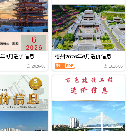
州
建
设
工
程
造
价
信
息）
期
刊，
6年6月造价信息
梧州2026年6月造价信息
由
钦
梧
期刊
PDF
2026-06
2026-06
州
州
市
2026
建
年
设
6
工
月
程
造
造
价
价
信
信
息
息
（梧
网
州
发
建
布，
设