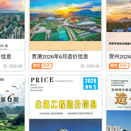
池
(防
建
城
设
港
工
建
程
设
造
工
价
程
信
造
息)，
价
河
信
池
息)，
价信息
贵港2026年6月造价信息
贺州202
市
防
建
城
贵
贺
期刊
PDF
期刊
PDF
2026-06
2026-06
设
港
港
州
工
市
2026
2026
程
建
年
年
造
设
6
6
价
工
月
月
信
程
造
造
息
造
价
价
高
价
信
信
清
信
息
息
扫
息
（贵
（贺
描
高
港
州
件
清
建
建
PDF，
扫
设
设