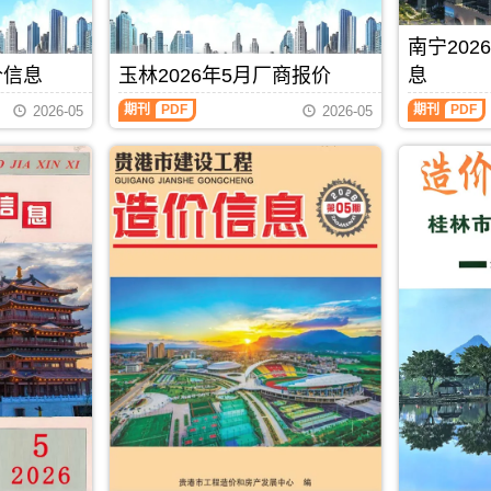
息
州
期
造
县、
港
价
造
刊，
价
巴
市
包
价
南宁20
由
信
马
建
含
信
北
息）
县、
设
价信息
玉林2026年5月厂商报价
息
区
息
海
期
凤
标
域：
每
玉
南
市
刊，
山
准
期刊
PDF
期刊
PDF
2026-05
2026-05
贵
月
林
宁
建
由
县.，
工
港
一
2026
2026
设
防
用
程
市、
期
年
年
工
城
于
造
桂
贺
5
5
程
港
河
价
平
州
月
月
造
市
池
管
市、
建
厂
上
价
建
工
理
平
材
商
半
信
设
程
站
南
造
报
月
息
工
投
(编)，
县.，
价
价
造
网
程
资
用
贵
信
（玉
价
发
造
估
于
港
息
林
信
布，
价
算
防
市
由
建
息
用
信
编
城
造
贺
材
（南
于
息
制
港
价
州
厂
宁
北
网
工
信
市
商
建
海
发
程
息
建
报
设
工
布，
招
期
设
价）
工
程
用
标
刊
工
期
程
全
于
控
PDF
程
刊，
造
过
防
制
造
由
价
程
城
价
价