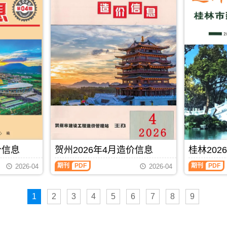
布,
下
载
时
请
注
意
看
造
价
信
息
封
面
月
份
标
价信息
贺州2026年4月造价信息
桂林202
题
内
期刊
PDF
期刊
PDF
2026-04
2026-04
容;
南
宁
信
1
2
3
4
5
6
7
8
9
息
价
包
含