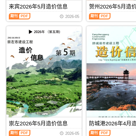
刊，
工
同
价
信
由
来宾2026年5月造价信息
贺州2026年5月造
图
价
信
息
河
预
款
息
期
池
期刊
PDF
期刊
PDF
算
确
2026-05
期
刊
市
编
定
刊
PDF
建
制，
与
PDF
设
属
调
工
于
整，
程
桂
属
造
林
于
价
市
崇
信
工
左
息
程
市
网
建
施
发
筑
工
布，
招
建
用
投
材
于
标
取
河
参
价
池
考
指
工
文
导，
程
件，
崇
施
桂
左
工
林
市
崇左2026年5月造价信息
防城港2026年4月
图
市
造
预
造
价
期刊
PDF
期刊
PDF
2026-05
算
价
信