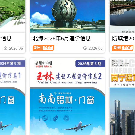
包
描
工
工
含
件
程
程
地
PDF，
造
造
区：
防
价
价
宜
城
信
信
州
港
息）
息）
区、
信
期
期
罗
息
价信息
北海2026年5月造价信息
防城港20
刊，
刊，
城
价
由
由
北
防
县、
包
期刊
PDF
期刊
PDF
贵
贺
2026-06
2026-05
海
城
环
含
港
州
2026
港
江
区
市
市
年
2026
县、
域：
建
建
5
年
都
防
设
设
月
5
安
城
工
工
造
月
县、
港
程
程
价
造
大
市、
造
造
信
价
化
东
价
价
息
信
县、
兴
信
信
（北
息
南
市、
息
息
海
（防
丹
上
网
网
工
城
县、
思
发
发
程
港
天
县;
布，
布，
造
建
峨
主
贵
当
价
设
县、
办：
港
前
信
工
东
防
信
贺
息）
程
兰
城