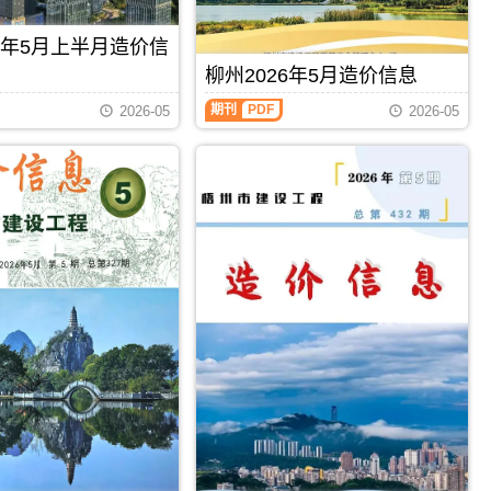
州
信
息
工
息）
期
程
26年5月上半月造价信
期
刊
投
刊，
PDF
柳州2026年5月造价信息
资
由
估
柳
百
期刊
PDF
2026-05
2026-05
算
州
色
编
2026
市
制，
年
建
属
5
设
于
月
工
梧
造
程
州
价
造
市
信
价
工
息
信
程
（柳
息
造
州
网
价
建
发
管
设
布，
理
工
用
手
程
于
册，
造
百
梧
价
色
州
信
工
市
息）
程
造
期
招
价