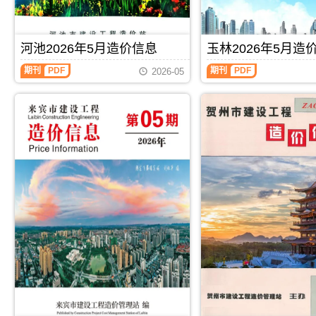
息
宾
信
信
价
工
息）
息）
包
程
期
期
含
施
刊，
刊，
河池2026年5月造价信息
玉林2026年5月造
区
工
由
由
域：
图
河
桂
崇
期刊
PDF
期刊
PDF
2026-05
玉
预
池
林
左
林
算
2026
市
市
市、
编
年
建
建
陆
制，
5
设
设
川
属
月
工
工
县、
于
造
程
程
兴
来
价
造
造
业
宾
信
价
价
县、
市
息
信
信
容
工
（河
息
息
县、
程
池
网
网
博
材
建
发
发
白
料
设
布，
布，
县、
指
工
用
用
北
导
程
于
于
流
价，
造
桂
崇
县.，
来
价
林
左
玉
宾
信
工
工
林
市
息）
程
程
市
造
期
施
合
造
价