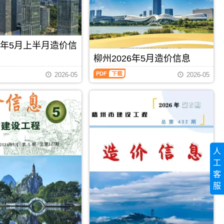
程
信
州
造
息
工
价
期
程
信
刊
投
息）
PDF
资
26年5月上半月造价信
期
估
刊，
柳州2026年5月造价信息
算
由
编
柳
百
2026-05
2026-05
制，
州
色
属
2026
市
于
年
建
梧
5
设
州
月
造
市
造
价
工
价
信
程
信
息
造
息
网
人
价
（柳
发
管
工
州
布，
理
建
用
客
手
设
PDF
下载
PDF
下载
于
服
册，
工
百
梧
程
色
州
造
工
市
价
程
造
信