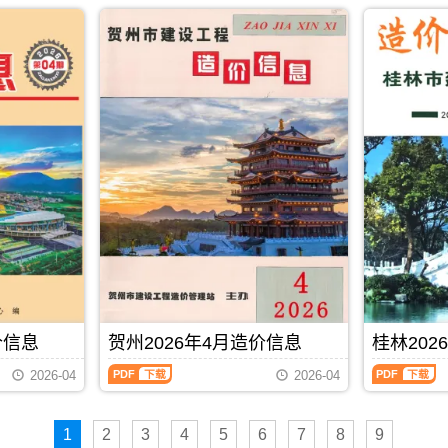
2026
2026
PDF
发
市
市
调
属
年
年
布,
建
建
整，
于
4
4
下
设
设
属
桂
月
月
载
造
造
于
林
下
上
时
价
价
贵
市
半
半
请
信
信
港
建
月
月
注
息
息
市
材
造
造
意
网
网
工
参
价
价
看
发
发
程
考
信
信
造
布，
布，
造
价，
息
息
价
用
用
价
桂
（南
（南
信
于
于
管
林
宁
宁
息
钦
百
理
市
建
建
封
州
色
手
造
设
设
面
工
工
册，
价
工
工
月
程
程
贵
信
程
程
份
招
施
港
息
造
造
标
标
工
市
期
价
价
题
控
图
造
刊
PDF
下载
信
信
内
制
预
价
PDF
价信息
贺州2026年4月造价信息
桂林202
息）
息）
容;
价
算
信
期
期
南
编
编
贺
桂
息
2026-04
2026-04
刊，
刊，
宁
制，
制，
州
林
期
由
由
信
属
属
2026
2026
刊
南
南
息
于
于
年
年
PDF
宁
宁
价
钦
百
1
2
3
4
5
6
7
8
9
4
4
市
市
包