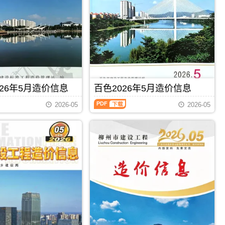
州
钦
建
州
设
信
工
息
程
价
造
包
价
含
信
区
息）
域：
期
钦
26年5月造价信息
百色2026年5月造价信息
刊，
州
由
百
市、
梧
2026-05
2026-05
色
钦
州
2026
州
市
年
港、
建
5
灵
设
月
山
造
造
县、
价
价
浦
信
信
北
息
息
县;，
网
（百
钦
发
PDF
下载
PDF
下载
色
州
布，
建
市
用
设
造
于
工
价
梧