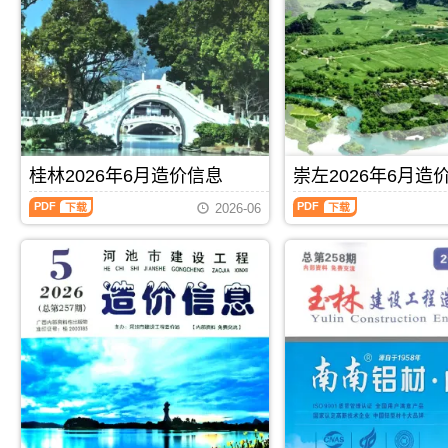
林
宾
描
PDF，
建
建
件
属
设
设
PDF，
于
工
工
属
北
程
程
于
海
造
造
百
市
价
价
色
工
信
信
市
程
息）
息）
工
合
期
期
程
同
桂林2026年6月造价信息
崇左2026年6月造
刊，
刊，
材
材
由
由
桂
崇
料
料
玉
来
2026-06
林
左
汇
核
林
宾
2026
2026
编，
定
市
市
年
年
用
价，
建
建
6
6
于
用
设
设
月
月
百
于
造
造
造
造
色
北
价
价
价
价
工
海
信
信
信
信
程
工
息
息
息
息
材
程
网
网
（桂
（崇
料
投
发
发
PDF
下载
PDF
下载
林
左
价
资
布，
布，
建
建
格
成
玉
用
设
设
纠
本
林
于
工
工
纷
分
信
来