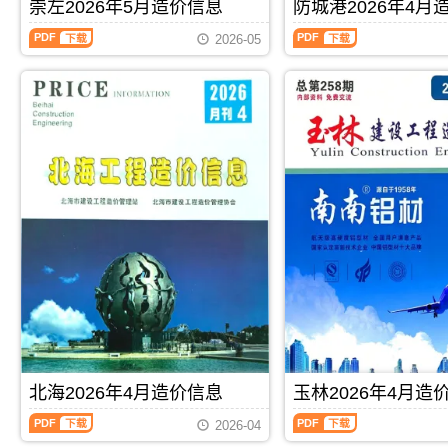
刊，
刊，
崇左2026年5月造价信息
防城港2026年4月
算
编
价
信
由
由
编
制，
信
息
崇
防
来
贺
2026-05
制，
属
息
期
左
城
宾
州
属
于
期
刊
2026
港
市
市
于
玉
刊
PDF
年
2026
建
建
河
林
PDF
5
年
设
设
池
市
月
4
造
造
市
工
造
月
价
价
工
程
价
造
信
信
程
材
信
价
息
息
结
料
息
信
网
网
算
定
（崇
息
发
发
参
价
左
（防
布，
布，
考
参
建
城
用
用
价，
考，
设
港
于
于
河
玉
工
建
来
贺
池
林
程
设
宾
州
市
市
造
工
工
工
造
造
价
程
程
程
价
价
信
造
PDF
下载
PDF
下载
材
全
信
信
息）
价
料
过
息
息
期
信
价
程
期
期
刊，
息）
北海2026年4月造价信息
玉林2026年4月造
格
成
刊
刊
由
期
纠
本
北
玉
PDF
PDF
崇
刊，
2026-04
纷
管
海
林
左
由
调
控，