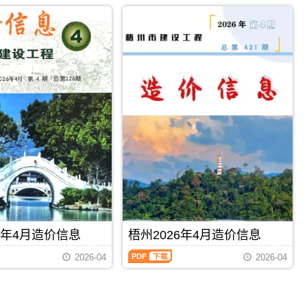
2026
市
属
年
建
于
4
设
梧
月
造
州
造
价
市
价
信
施
信
息
工
息
网
建
（柳
发
材
州
布，
取
建
用
价
设
于
指
工
河
导，
程
池
梧
造
工
州
价
程
市
信
设
造
息）
计
价
期
概
信
PDF
下载
PDF
下载
刊，
算
息
6年4月造价信息
梧州2026年4月造价信息
由
编
期
柳
制，
梧
刊
2026-04
2026-04
州
属
州
PDF
市
于
2026
建
河
年
设
池
4
造