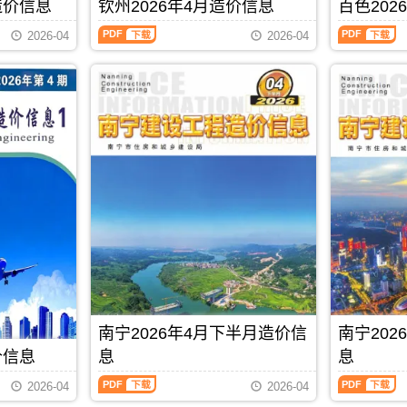
刊，
刊，
造价信息
钦州2026年4月造价信息
百色202
材
价
PDF
信
由
由
料
信
息
钦
百
贵
桂
2026-04
2026-04
零
息
期
州
色
港
林
售
从
刊
2026
2026
市
市
价
2021
PDF
年
年
建
建
及
年
4
4
设
设
工
6
月
月
造
造
程
月
造
造
价
价
机
后
价
价
信
信
械
开
信
信
息
息
设
始
息
息
网
网
备
分
（钦
（百
发
发
租
为
州
色
布，
布，
赁
上
建
建
用
用
台
半
设
设
于
于
班
月
工
工
贵
桂
价，
信
程
程
港
林
玉
息
造
造
工
工
林
价
价
价
程
程
市
和
信
信
PDF
下载
合
招
造
下
息）
息）
同
标
南宁2026年4月下半月造价信
南宁20
价
半
期
期
价
控
信
月
刊，
刊，
价信息
息
息
款
制
息
信
由
由
确
价
南
南
期
息
钦
百
2026-04
2026-04
定
编
宁
宁
刊
价
州
色
与
制，