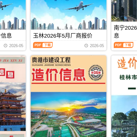
价
设
峨
主
息
州
信
工
县、
办：
价
造
息）
程
东
防
包
价
期
造
兰
城
含
信
刊，
价
县、
港
区
息
南宁20
由
信
巴
市
域：
每
北
息）
马
建
价信息
玉林2026年5月厂商报价
息
贵
月
海
期
县、
设
港
一
玉
南
市
刊，
凤
标
2026-05
2026-05
市、
期
林
宁
建
由
山
准
桂
贺
2026
2026
设
防
县.，
工
平
州
年
年
造
城
用
程
市、
建
5
5
价
港
于
造
平
材
月
月
信
市
河
价
南
造
厂
上
息
建
池
管
县.，
价
商
半
网
设
工
理
贵
信
报
月
发
造
程
站
港
息
价
造
布，
价
投
(编)，
市
由
（玉
价
用
信
资
用
造
贺
林
信
于
息
估
于
价
州
建
息
北
网
算
防
信
市
材
（南
PDF
下载
海
发
编
城
息
建
厂
宁
工
布，
制
港
期
设
商
建
程
用
工
刊
工
报
设
全
于
程
PDF
程
价）
工
过
防
招
造
期
程