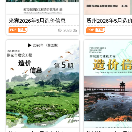
施
合
造
价
息）
息）
工
同
价
信
期
期
图
价
信
息
刊，
刊，
预
款
息
期
由
由
来宾2026年5月造价信息
贺州2026年5月造
算
确
期
刊
河
玉
编
定
来
贺
刊
PDF
池
林
制，
与
2026-05
宾
州
PDF
市
市
属
调
2026
2026
建
建
于
整，
年
年
设
设
桂
属
5
5
造
造
林
于
月
月
价
价
市
崇
造
造
信
信
工
左
价
价
息
息
程
市
信
信
网
网
建
施
息
息
发
发
筑
工
（来
（贺
布，
布，
招
建
宾
州
用
用
投
材
建
建
于
于
标
取
设
设
河
玉
参
价
工
工
池
林
考
指
程
程
工
工
文
导，
PDF
下载
PDF
下载
造
造
程
程
件，
崇
价
价
施
投
桂
左
信
信
工
标
林
市
息）
息）
图
报
市
造
期
期
预
价
造
价