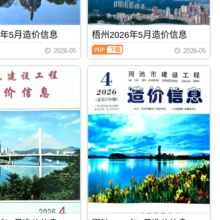
招
价
息）
标
信
期
控
息
刊，
制
期
由
6年5月造价信息
梧州2026年5月造价信息
价
刊
柳
编
梧
PDF
州
制，
2026-05
2026-05
州
市
属
2026
建
于
年
设
百
5
造
色
月
价
市
造
信
建
价
息
材
信
网
价
息
发
格
（梧
布，
汇
州
用
编，
建
于
百
设
柳
色
工
州
市
程
工
造
PDF
下载
PDF
下载
造
程
价
价
投
信
信
资
息
息）
估
期
期
算
刊