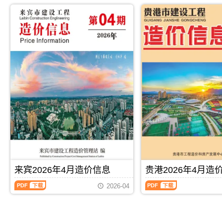
2026
2026
市
防
解，
属
年
年
建
城
属
于
4
4
设
港
于
贺
月
月
造
市
来
州
造
造
价
建
宾
市
价
价
信
设
市
工
信
信
息
造
工
程
息
息
网
价
程
价
（北
（玉
发
信
材
格
海
林
布，
息
料
参
工
建
用
网
指
考
程
设
于
发
导
信
造
工
崇
布，
价，
息，
价
程
左
用
来
贺
信
造
工
于
宾
州
息）
价
程
防
市
市
期
信
投
城
造
造
刊，
息）
资
港
价
价
由
期
估
工
信
信
PDF
下载
PDF
下载
北
刊，
算
程
息
息
来宾2026年4月造价信息
贵港2026年4月造
海
由
编
竣
期
期
市
玉
制，
工
来
贵
刊
刊
2026-04
建
林
属
结
宾
港
PDF
PDF
设
市
于
算
2026
2026
造
建
崇
编
年
年
价
设
左
制，
4
4
信
造