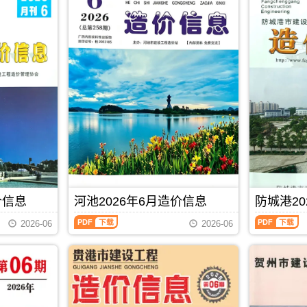
价信息
河池2026年6月造价信息
防城港20
河
防
2026-06
2026-06
池
城
2026
港
年
2026
6
年
月
6
PDF
下载
造
月
价
造