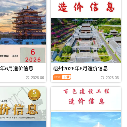
信
息
（钦
州
建
设
工
程
造
价
信
息）
期
刊，
6年6月造价信息
梧州2026年6月造价信息
由
钦
梧
2026-06
2026-06
州
州
市
2026
建
年
设
6
造
月
价
造
信
价
息
信
PDF
下载
PDF
下载
网
息
发
（梧
布，