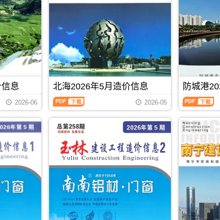
港
州
描
高
建
建
件
清
设
设
PDF，
扫
工
工
包
描
程
程
含
件
造
造
地
PDF，
价
价
区：
防
信
信
宜
城
息）
息）
州
港
期
期
区、
信
价信息
北海2026年5月造价信息
防城港20
刊，
刊，
罗
息
由
由
北
防
城
价
贵
贺
2026-06
2026-05
海
城
县、
包
港
州
2026
港
环
含
市
市
年
2026
江
区
建
建
5
年
县、
域：
设
设
月
5
都
防
造
造
造
月
安
城
价
价
价
造
县、
港
信
信
信
价
大
市、
息
息
息
信
化
东
网
网
（北
息
县、
兴
发
发
PDF
下载
海
（防
南
市、
布，
布，
工
城
丹
上
贵
当
程
港
县、
思
港
前
造
建
天
县;
信
贺