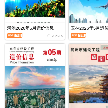
程
程
调
析
息
宾
造
造
解
价
工
价
价
包
程
信
信
含
施
息）
息）
区
工
期
期
域：
图
刊，
刊，
河池2026年5月造价信息
玉林2026年5月造
玉
预
由
由
林
算
河
玉
桂
崇
2026-05
市、
编
池
林
林
左
陆
制，
2026
2026
市
市
川
属
年
年
建
建
县、
于
5
5
设
设
兴
来
月
月
造
造
业
宾
造
造
价
价
县、
市
价
价
信
信
容
工
信
信
息
息
县、
程
息
息
网
网
博
材
（河
（玉
发
发
白
料
池
林
布，
布，
县、
指
建
建
用
用
北
导
设
设
PDF
下载
PDF
下载
于
于
流
价，
工
工
桂
崇
县.，
来
程
程
林
左
玉
宾
造
造
工
工
林
市
价
价
程
程
市
造
信
信