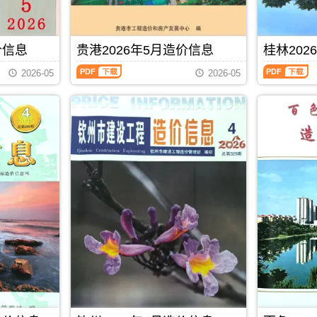
程
城
标
价
刊，
造
成
港
控
站
由
价
本
工
制
官
玉
信
管
程
价
方
林
息）
价信息
贵港2026年5月造价信息
桂林202
控，
设
编
发
市
期
属
计
制
贵
桂
布，
建
刊，
于
概
2026-05
2026-05
港
林
贺
设
由
北
算
2026
2026
州
造
南
海
编
年
年
市
价
宁
市
制，
5
5
造
信
市
工
属
月
月
价
息
建
程
于
造
造
信
网
设
材
防
价
价
息
发
造
料
城
信
信
期
布，
价
定
港
息
息
刊
覆
信
价
市
（贵
（桂
PDF
盖
息
参
建
港
林
建
网
考，
材
建
建
材
发
北
参
设
设
厂
布，
海
考
工
工
商
南
市
价，
程
程
报
宁
造
防
PDF
下载
造
造
价、
建
价
城
价
价
建
设
信
港
信
信
筑
工
息
市
息）
息）
市
程
期
造
期
期
场
造
刊
价