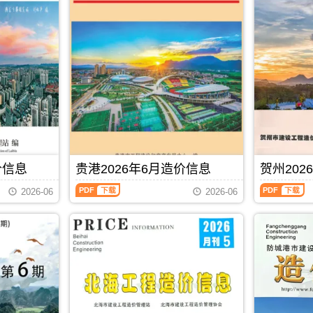
信
价
息
信
(河
息
池
(防
建
城
设
港
工
建
程
设
造
工
价
程
信
造
息)，
价
河
信
池
息)，
价信息
贵港2026年6月造价信息
贺州202
市
防
建
城
贵
贺
2026-06
2026-06
设
港
港
州
工
市
2026
2026
程
建
年
年
造
设
6
6
价
工
月
月
信
程
造
造
息
造
价
价
网
价
信
信
PDF
下载
高
信
息
息
清
息
（贵
（贺
扫
网