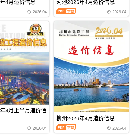
刊，
6年4月造价信息
河池2026年4月造价信息
编
PDF
由
制，
河
梧
2026-04
2026-04
属
池
州
于
2026
市
柳
年
建
州
4
设
市
月
造
建
造
价
材
价
信
价
信
息
格
息
网
汇
（河
发
编，
池
布，
柳
建
用
州
设
于
市
工
梧
造
程
州
价
造
工
信
价
程
息
信
PDF
下载
PDF
下载
施
期
息）
工
26年4月上半月造价信
刊
期
图
PDF
刊，
柳州2026年4月造价信息
预
由
算
柳
河
2026-04
2026-04
编
州
池
制，