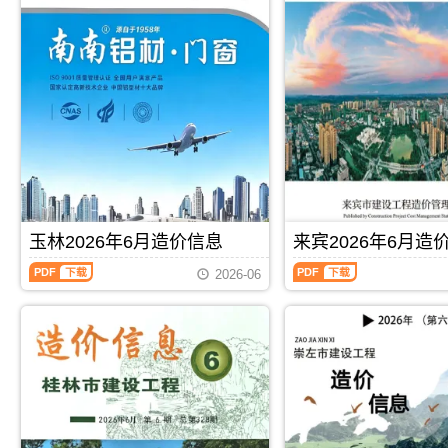
信
信
息
息
(百
(北
色
海
建
工
设
程
工
造
程
价
造
信
价
息)，
信
北
息)，
海
百
市
色
建
玉林2026年6月造价信息
来宾2026年6月造
市
设
建
工
玉
来
2026-06
设
程
林
宾
工
造
2026
2026
程
价
年
年
造
信
6
6
价
息
月
月
信
网
造
造
息
高
价
价
网
清
信
信
PDF
下载
PDF
下载
高
扫
息
息
清
描
（玉
（来
扫
件