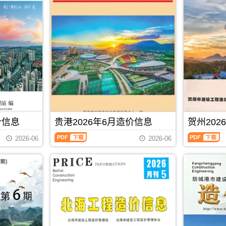
信
价
息
信
(河
息
池
(防
建
城
设
港
工
建
程
设
造
工
价
程
信
造
息)，
价
河
信
池
息)，
价信息
贵港2026年6月造价信息
贺州202
市
防
建
城
贵
贺
2026-06
2026-06
设
港
港
州
工
市
2026
2026
程
建
年
年
造
设
6
6
价
工
月
月
信
程
造
造
息
造
价
价
网
价
信
信
PDF
下载
高
信
息
息
清
息
（贵
（贺
扫
网