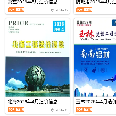
刊，
刊，
崇左2026年5月造价信息
防城港2026年4月
算
编
价
信
由
由
编
制，
信
息
崇
防
来
贺
2026-05
制，
属
息
期
左
城
宾
州
属
于
期
刊
2026
港
市
市
于
玉
刊
PDF
年
2026
建
建
河
林
PDF
5
年
设
设
池
市
月
4
造
造
市
工
造
月
价
价
工
程
价
造
信
信
程
材
信
价
息
息
结
料
息
信
网
网
算
定
（崇
息
发
发
参
价
左
（防
布，
布，
考
参
建
城
用
用
价，
考，
设
港
于
于
河
玉
工
建
来
贺
池
林
程
设
宾
州
市
市
造
工
工
工
造
造
价
程
程
程
价
价
信
造
PDF
下载
PDF
下载
材
全
信
信
息）
价
料
过
息
息
期
信
价
程
期
期
刊，
息）
北海2026年4月造价信息
玉林2026年4月造
格
成
刊
刊
由
期
纠
本
北
玉
PDF
PDF
崇
刊，
2026-04
纷
管
海
林
左
由
调
控，