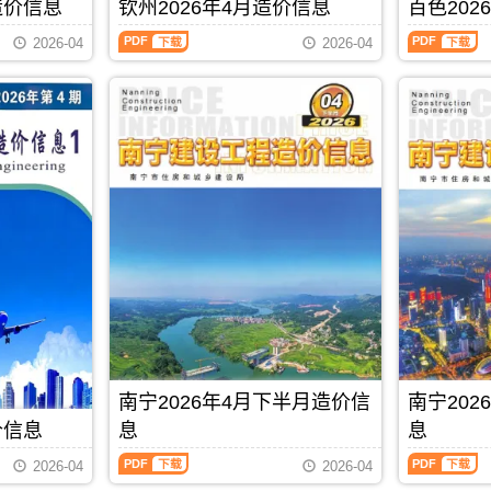
刊，
刊，
造价信息
钦州2026年4月造价信息
百色202
材
价
PDF
信
由
由
料
信
息
钦
百
贵
桂
2026-04
2026-04
零
息
期
州
色
港
林
售
从
刊
2026
2026
市
市
价
2021
PDF
年
年
建
建
及
年
4
4
设
设
工
6
月
月
造
造
程
月
造
造
价
价
机
后
价
价
信
信
械
开
信
信
息
息
设
始
息
息
网
网
备
分
（钦
（百
发
发
租
为
州
色
布，
布，
赁
上
建
建
用
用
台
半
设
设
于
于
班
月
工
工
贵
桂
价，
信
程
程
港
林
玉
息
造
造
工
工
林
价
价
价
程
程
市
和
信
信
PDF
下载
合
招
造
下
息）
息）
同
标
南宁2026年4月下半月造价信
南宁20
价
半
期
期
价
控
信
月
刊，
刊，
价信息
息
息
款
制
息
信
由
由
确
价
南
南
期
息
钦
百
2026-04
2026-04
定
编
宁
宁
刊
价
州
色
与
制，