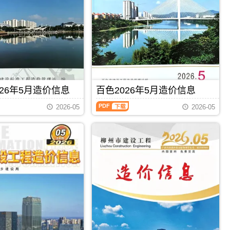
州
钦
建
州
设
信
工
息
程
价
造
包
价
含
信
区
息）
域：
期
钦
26年5月造价信息
百色2026年5月造价信息
刊，
州
由
百
市、
梧
2026-05
2026-05
色
钦
州
2026
州
市
年
港、
建
5
灵
设
月
山
造
造
县、
价
价
浦
信
信
北
息
息
县;，
网
（百
钦
发
PDF
下载
PDF
下载
色
州
布，
建
市
用
设
造
于
工
价
梧