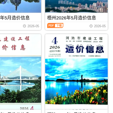
招
价
息）
标
信
期
控
息
刊，
制
期
由
6年5月造价信息
梧州2026年5月造价信息
价
刊
柳
编
梧
PDF
州
制，
2026-05
2026-05
州
市
属
2026
建
于
年
设
百
5
造
色
月
价
市
造
信
建
价
息
材
信
网
价
息
发
格
（梧
布，
汇
州
用
编，
建
于
百
设
柳
色
工
州
市
程
工
造
PDF
下载
PDF
下载
造
程
价
价
投
信
信
资
息
息）
估
期
期
算
刊