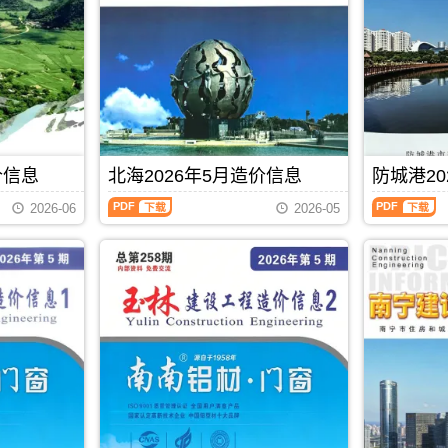
港
州
描
高
建
建
件
清
设
设
PDF，
扫
工
工
包
描
程
程
含
件
造
造
地
PDF，
价
价
区：
防
信
信
宜
城
息）
息）
州
港
期
期
区、
信
价信息
北海2026年5月造价信息
防城港20
刊，
刊，
罗
息
由
由
北
防
城
价
贵
贺
2026-06
2026-05
海
城
县、
包
港
州
2026
港
环
含
市
市
年
2026
江
区
建
建
5
年
县、
域：
设
设
月
5
都
防
造
造
造
月
安
城
价
价
价
造
县、
港
信
信
信
价
大
市、
息
息
息
信
化
东
网
网
（北
息
县、
兴
发
发
PDF
下载
海
（防
南
市、
布，
布，
工
城
丹
上
贵
当
程
港
县、
思
港
前
造
建
天
县;
信
贺