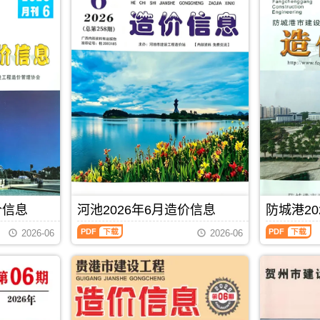
价信息
河池2026年6月造价信息
防城港20
河
防
2026-06
2026-06
池
城
2026
港
年
2026
6
年
月
6
PDF
下载
造
月
价
造