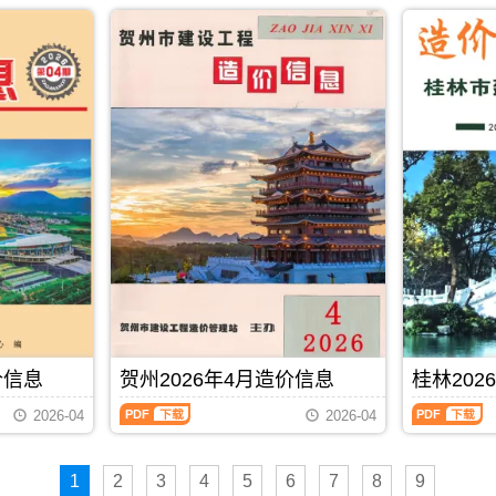
2026
2026
PDF
发
市
市
调
属
年
年
布,
建
建
整，
于
4
4
下
设
设
属
桂
月
月
载
造
造
于
林
下
上
时
价
价
贵
市
半
半
请
信
信
港
建
月
月
注
息
息
市
材
造
造
意
网
网
工
参
价
价
看
发
发
程
考
信
信
造
布，
布，
造
价，
息
息
价
用
用
价
桂
（南
（南
信
于
于
管
林
宁
宁
息
钦
百
理
市
建
建
封
州
色
手
造
设
设
面
工
工
册，
价
工
工
月
程
程
贵
信
程
程
份
招
施
港
息
造
造
标
标
工
市
期
价
价
题
控
图
造
刊
PDF
下载
信
信
内
制
预
价
PDF
价信息
贺州2026年4月造价信息
桂林202
息）
息）
容;
价
算
信
期
期
南
编
编
贺
桂
息
2026-04
2026-04
刊，
刊，
宁
制，
制，
州
林
期
由
由
信
属
属
2026
2026
刊
南
南
息
于
于
年
年
PDF
宁
宁
价
钦
百
1
2
3
4
5
6
7
8
9
4
4
市
市
包