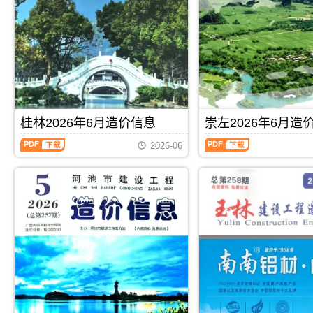
林
宾
描
PDF，
建
建
件
属
设
设
PDF，
于
工
工
属
北
程
程
于
海
造
造
百
市
价
价
色
工
信
信
市
程
息）
息）
工
合
期
期
程
同
桂林2026年6月造价信息
崇左2026年6月造
刊，
刊，
材
材
由
由
桂
崇
料
料
玉
来
2026-06
林
左
汇
核
林
宾
2026
2026
编，
定
市
市
年
年
用
价，
建
建
6
6
于
用
设
设
月
月
百
于
造
造
造
造
色
北
价
价
价
价
工
海
信
信
信
信
程
工
息
息
息
息
材
程
网
网
（桂
（崇
料
投
发
发
PDF
下载
PDF
下载
林
左
价
资
布，
布，
建
建
格
成
玉
用
设
设
纠
本
林
于
工
工
纷
分
信
来