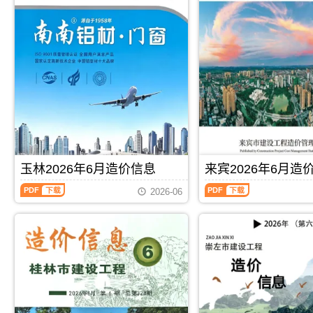
信
信
息
息
(百
(北
色
海
建
工
设
程
工
造
程
价
造
信
价
息)，
信
北
息)，
海
百
市
色
建
玉林2026年6月造价信息
来宾2026年6月造
市
设
建
工
玉
来
2026-06
设
程
林
宾
工
造
2026
2026
程
价
年
年
造
信
6
6
价
息
月
月
信
网
造
造
息
高
价
价
网
清
信
信
PDF
下载
PDF
下载
高
扫
息
息
清
描
（玉
（来
扫
件