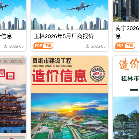
价
设
峨
主
息
州
信
工
县、
办：
价
造
息）
程
东
防
包
价
期
造
兰
城
含
信
刊，
价
县、
港
区
息
南宁20
由
信
巴
市
域：
每
北
息）
马
建
价信息
玉林2026年5月厂商报价
息
贵
月
海
期
县、
设
港
一
玉
南
市
刊，
凤
标
2026-05
2026-05
市、
期
林
宁
建
由
山
准
桂
贺
2026
2026
设
防
县.，
工
平
州
年
年
造
城
用
程
市、
建
5
5
价
港
于
造
平
材
月
月
信
市
河
价
南
造
厂
上
息
建
池
管
县.，
价
商
半
网
设
工
理
贵
信
报
月
发
造
程
站
港
息
价
造
布，
价
投
(编)，
市
由
（玉
价
用
信
资
用
造
贺
林
信
于
息
估
于
价
州
建
息
北
网
算
防
信
市
材
（南
PDF
下载
海
发
编
城
息
建
厂
宁
工
布，
制
港
期
设
商
建
程
用
工
刊
工
报
设
全
于
程
PDF
程
价）
工
过
防
招
造
期
程