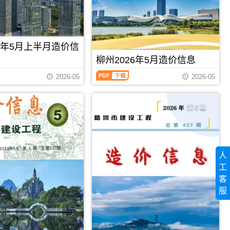
程
信
州
造
息
工
价
期
程
信
刊
投
息）
PDF
资
26年5月上半月造价信
期
估
刊，
柳州2026年5月造价信息
算
由
编
柳
百
2026-05
2026-05
制，
州
色
属
2026
市
于
年
建
梧
5
设
州
月
造
市
造
价
工
价
信
程
信
息
造
息
网
人
价
（柳
发
管
工
州
布，
理
建
用
客
手
设
PDF
下载
PDF
下载
于
服
册，
工
百
梧
程
色
州
造
工
市
价
程
造
信