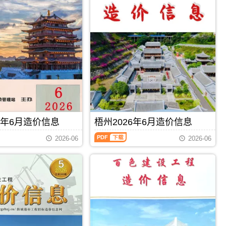
信
息
（钦
州
建
设
工
程
造
价
信
息）
期
刊，
6年6月造价信息
梧州2026年6月造价信息
由
钦
梧
2026-06
2026-06
州
州
市
2026
建
年
设
6
造
月
价
造
信
价
息
信
PDF
下载
PDF
下载
网
息
发
（梧
布，