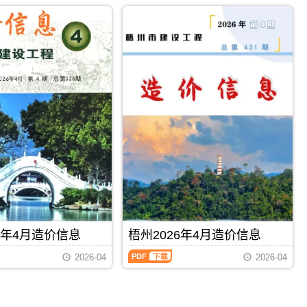
2026
市
属
年
建
于
4
设
梧
月
造
州
造
价
市
价
信
施
信
息
工
息
网
建
（柳
发
材
州
布，
取
建
用
价
设
于
指
工
河
导，
程
池
梧
造
工
州
价
程
市
信
设
造
息）
计
价
期
概
信
PDF
下载
PDF
下载
刊，
算
息
6年4月造价信息
梧州2026年4月造价信息
由
编
期
柳
制，
梧
刊
2026-04
2026-04
州
属
州
PDF
市
于
2026
建
河
年
设
池
4
造