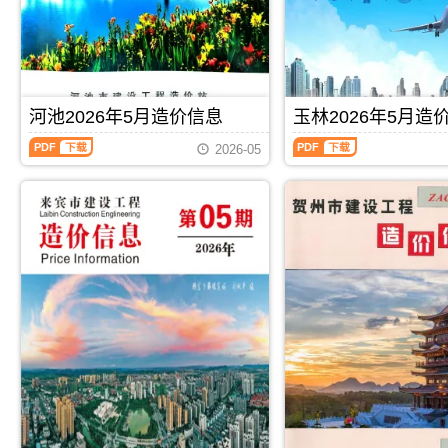
程
程
调
析
息
宾
造
造
解
价
工
价
价
包
程
信
信
含
施
息）
息）
区
工
期
期
域：
图
刊，
刊，
河池2026年5月造价信息
玉林2026年5月造
玉
预
由
由
林
算
河
玉
桂
崇
2026-05
市、
编
池
林
林
左
陆
制，
2026
2026
市
市
川
属
年
年
建
建
县、
于
5
5
设
设
兴
来
月
月
造
造
业
宾
造
造
价
价
县、
市
价
价
信
信
容
工
信
信
息
息
县、
程
息
息
网
网
博
材
（河
（玉
发
发
白
料
池
林
布，
布，
县、
指
建
建
用
用
北
导
设
设
PDF
下载
PDF
下载
于
于
流
价，
工
工
桂
崇
县.，
来
程
程
林
左
玉
宾
造
造
工
工
林
市
价
价
程
程
市
造
信
信