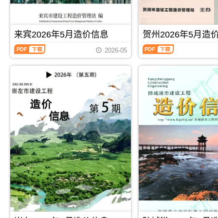
施
合
造
价
息）
息）
工
同
价
信
期
期
图
价
信
息
刊，
刊，
预
款
息
期
由
由
来宾2026年5月造价信息
贺州2026年5月造
算
确
期
刊
河
玉
编
定
来
贺
刊
PDF
池
林
制，
与
2026-05
宾
州
PDF
市
市
属
调
2026
2026
建
建
于
整，
年
年
设
设
桂
属
5
5
造
造
林
于
月
月
价
价
市
崇
造
造
信
信
工
左
价
价
息
息
程
市
信
信
网
网
建
施
息
息
发
发
筑
工
（来
（贺
布，
布，
招
建
宾
州
用
用
投
材
建
建
于
于
标
取
设
设
河
玉
参
价
工
工
池
林
考
指
程
程
工
工
文
导，
PDF
下载
PDF
下载
造
造
程
程
件，
崇
价
价
施
投
桂
左
信
信
工
标
林
市
息）
息）
图
报
市
造
期
期
预
价
造
价