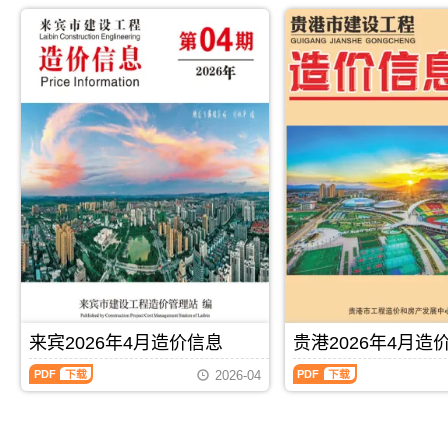
2026
2026
市
防
解，
属
年
年
建
城
属
于
4
4
设
港
于
贺
月
月
造
市
来
州
造
造
价
建
宾
市
价
价
信
设
市
工
信
信
息
造
工
程
息
息
网
价
程
价
（北
（玉
发
信
材
格
海
林
布，
息
料
参
工
建
用
网
指
考
程
设
于
发
导
信
造
工
崇
布，
价，
息，
价
程
左
用
来
贺
信
造
工
于
宾
州
息）
价
程
防
市
市
期
信
投
城
造
造
刊，
息）
资
港
价
价
由
期
估
工
信
信
PDF
下载
PDF
下载
北
刊，
算
程
息
息
来宾2026年4月造价信息
贵港2026年4月造
海
由
编
竣
期
期
市
玉
制，
工
来
贵
刊
刊
2026-04
建
林
属
结
宾
港
PDF
PDF
设
市
于
算
2026
2026
造
建
崇
编
年
年
价
设
左
制，
4
4
信
造