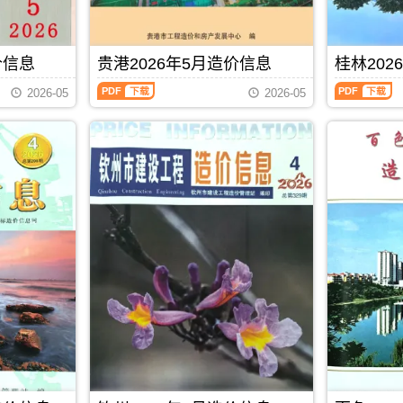
程
城
标
价
刊，
造
成
港
控
站
由
价
本
工
制
官
玉
信
管
程
价
方
林
息）
价信息
贵港2026年5月造价信息
桂林202
控，
设
编
发
市
期
属
计
制
贵
桂
布，
建
刊，
于
概
2026-05
2026-05
港
林
贺
设
由
北
算
2026
2026
州
造
南
海
编
年
年
市
价
宁
市
制，
5
5
造
信
市
工
属
月
月
价
息
建
程
于
造
造
信
网
设
材
防
价
价
息
发
造
料
城
信
信
期
布，
价
定
港
息
息
刊
覆
信
价
市
（贵
（桂
PDF
盖
息
参
建
港
林
建
网
考，
材
建
建
材
发
北
参
设
设
厂
布，
海
考
工
工
商
南
市
价，
程
程
报
宁
造
防
PDF
下载
造
造
价、
建
价
城
价
价
建
设
信
港
信
信
筑
工
息
市
息）
息）
市
程
期
造
期
期
场
造
刊
价