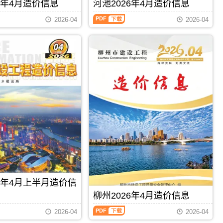
刊，
6年4月造价信息
河池2026年4月造价信息
编
PDF
由
制，
河
梧
2026-04
2026-04
属
池
州
于
2026
市
柳
年
建
州
4
设
市
月
造
建
造
价
材
价
信
价
信
息
格
息
网
汇
（河
发
编，
池
布，
柳
建
用
州
设
于
市
工
梧
造
程
州
价
造
工
信
价
程
息
信
PDF
下载
PDF
下载
施
期
息）
工
26年4月上半月造价信
刊
期
图
PDF
刊，
柳州2026年4月造价信息
预
由
算
柳
河
2026-04
2026-04
编
州
池
制，