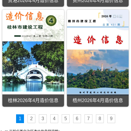
贵港2026年4月造价信息
贺州2026年4月造价信息
桂林2026年4月造价信息
梧州2026年4月造价信息
1
2
3
4
5
6
7
8
9