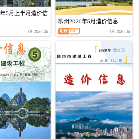
州
信
息
工
息）
期
程
26年5月上半月造价信
期
刊
投
刊，
PDF
柳州2026年5月造价信息
资
由
估
柳
百
期刊
PDF
2026-05
2026-05
算
州
色
编
2026
市
制，
年
建
属
5
设
于
月
工
梧
造
程
州
价
造
市
信
价
工
息
信
程
（柳
息
造
州
网
价
建
发
管
设
布，
理
工
用
手
程
于
册，
造
百
梧
价
色
州
信
工
市
息）
程
造
期
招
价