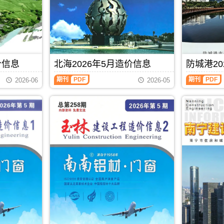
包
描
工
工
含
件
程
程
地
PDF，
造
造
区：
防
价
价
宜
城
信
信
州
港
息）
息）
区、
信
期
期
罗
息
价信息
北海2026年5月造价信息
防城港20
刊，
刊，
城
价
由
由
北
防
县、
包
期刊
PDF
期刊
PDF
贵
贺
2026-06
2026-05
海
城
环
含
港
州
2026
港
江
区
市
市
年
2026
县、
域：
建
建
5
年
都
防
设
设
月
5
安
城
工
工
造
月
县、
港
程
程
价
造
大
市、
造
造
信
价
化
东
价
价
息
信
县、
兴
信
信
（北
息
南
市、
息
息
海
（防
丹
上
网
网
工
城
县、
思
发
发
程
港
天
县;
布，
布，
造
建
峨
主
贵
当
价
设
县、
办：
港
前
信
工
东
防
信
贺
息）
程
兰
城