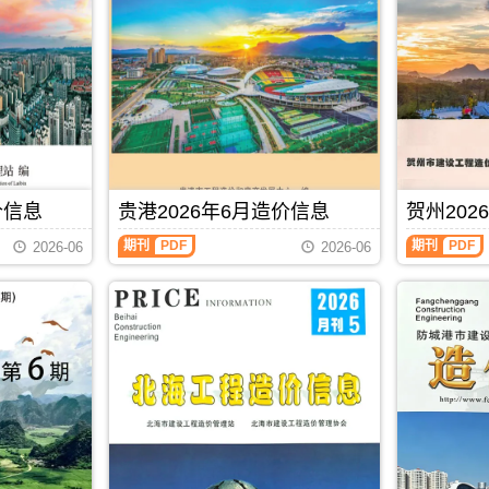
池
(防
建
城
设
港
工
建
程
设
造
工
价
程
信
造
息)，
价
河
信
池
息)，
价信息
贵港2026年6月造价信息
贺州202
市
防
建
城
贵
贺
期刊
PDF
期刊
PDF
2026-06
2026-06
设
港
港
州
工
市
2026
2026
程
建
年
年
造
设
6
6
价
工
月
月
信
程
造
造
息
造
价
价
高
价
信
信
清
信
息
息
扫
息
（贵
（贺
描
高
港
州
件
清
建
建
PDF，
扫
设
设