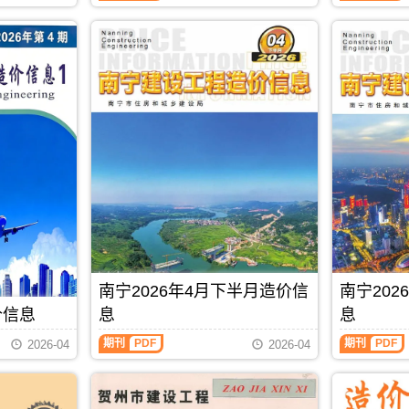
料
信
息
零
息
期
售
从
刊
价
2021
PDF
及
年
工
6
程
月
机
后
械
开
设
始
备
分
租
为
赁
上
台
半
班
月
价，
信
玉
息
林
价
南宁2026年4月下半月造价信
南宁20
市
和
造
下
价信息
息
息
价
半
信
月
期刊
PDF
期刊
PDF
2026-04
2026-04
息
信
期
息
刊
价
PDF
发