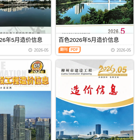
钦
工
州
程
信
造
息
价
价
信
包
息）
含
期
区
26年5月造价信息
百色2026年5月造价信息
刊，
域：
由
百
钦
期刊
PDF
梧
2026-05
2026-05
色
州
州
2026
市、
市
年
钦
建
5
州
设
月
港、
工
造
灵
程
价
山
造
信
县、
价
息
浦
信
（百
北
息
色
县;，
网
建
钦
发
设
州
布，
工
市
用
程
造
于
造
价
梧
价
信