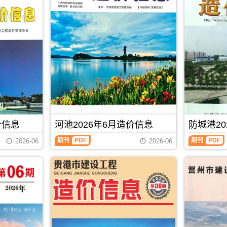
价信息
河池2026年6月造价信息
防城港20
河
防
期刊
PDF
期刊
PDF
2026-06
2026-06
池
城
2026
港
年
2026
6
年
月
6
造
月
价
造
信
价
息
信
(河
息