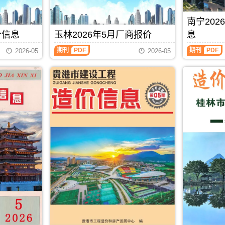
息
州
期
造
县、
港
价
造
刊，
价
巴
市
包
价
南宁20
由
信
马
建
含
信
北
息）
县、
设
价信息
玉林2026年5月厂商报价
息
区
息
海
期
凤
标
域：
每
玉
南
市
刊，
山
准
期刊
PDF
期刊
PDF
2026-05
2026-05
贵
月
林
宁
建
由
县.，
工
港
一
2026
2026
设
防
用
程
市、
期
年
年
工
城
于
造
桂
贺
5
5
程
港
河
价
平
州
月
月
造
市
池
管
市、
建
厂
上
价
建
工
理
平
材
商
半
信
设
程
站
南
造
报
月
息
工
投
(编)，
县.，
价
价
造
网
程
资
用
贵
信
（玉
价
发
造
估
于
港
息
林
信
布，
价
算
防
市
由
建
息
用
信
编
城
造
贺
材
（南
于
息
制
港
价
州
厂
宁
北
网
工
信
市
商
建
海
发
程
息
建
报
设
工
布，
招
期
设
价）
工
程
用
标
刊
工
期
程
全
于
控
PDF
程
刊，
造
过
防
制
造
由
价
程
城
价
价