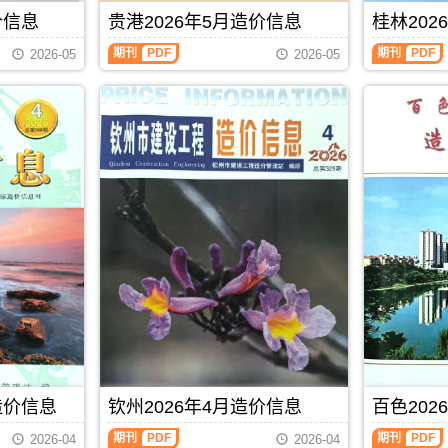
玉
信
成
港
编
站
林
息）
价信息
贵港2026年5月造价信息
桂林202
本
工
制
官
市
期
管
程
方
建
刊，
期刊
PDF
期刊
PDF
控，
设
2026-05
2026-05
发
设
由
属
计
布，
工
南
于
概
贺
程
宁
北
算
州
造
市
海
编
市
价
建
市
制，
造
信
设
工
属
价
息
工
程
于
信
网
程
材
防
息
发
造
料
城
期
布，
价
定
港
刊
覆
信
价
市
PDF
盖
息
参
建
建
网
考，
材
材
发
北
参
厂
布，
海
考
商
南
市
价，
报
宁
造
防
价、
建
价
城
建
设
信
港
筑
工
息
市
造价信息
钦州2026年4月造价信息
百色202
市
程
期
造
场
造
刊
价
期刊
PDF
期刊
PDF
2026-04
2026-04
材
价
PDF
信