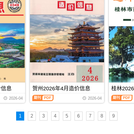
布,
下
载
时
请
注
意
看
造
价
信
息
封
面
月
份
标
价信息
贺州2026年4月造价信息
桂林202
题
内
期刊
PDF
期刊
PDF
2026-04
2026-04
容;
南
宁
信
1
2
3
4
5
6
7
8
9
息
价
包
含