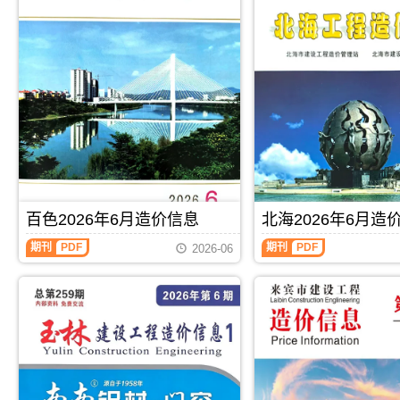
百色2026年6月造价信息
北海2026年6月造
百
北
期刊
PDF
期刊
PDF
2026-06
色
海
2026
2026
年
年
6
6
月
月
造
造
价
价
信
信
息
息
(百
(北