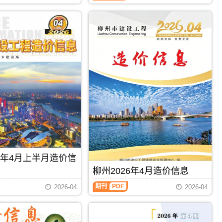
制，
属
于
柳
州
市
建
材
价
格
汇
编，
柳
州
市
造
价
信
26年4月上半月造价信
息
期
柳州2026年4月造价信息
刊
PDF
期刊
PDF
2026-04
2026-04