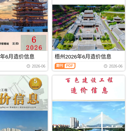
州
建
设
工
程
造
价
信
息）
期
刊，
6年6月造价信息
梧州2026年6月造价信息
由
钦
梧
期刊
PDF
2026-06
2026-06
州
州
市
2026
建
年
设
6
工
月
程
造
造
价
价
信
信
息
息
（梧
网
州
发
建
布，
设