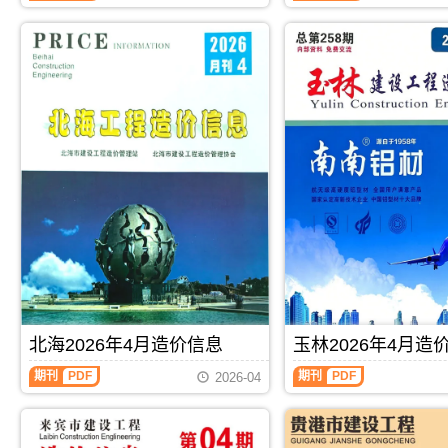
编
信
息
制，
息
期
属
期
刊
于
刊
PDF
河
PDF
池
市
工
程
结
算
参
考
价，
河
池
市
造
价
信
北海2026年4月造价信息
玉林2026年4月造
息
期
期刊
PDF
期刊
PDF
2026-04
刊
PDF