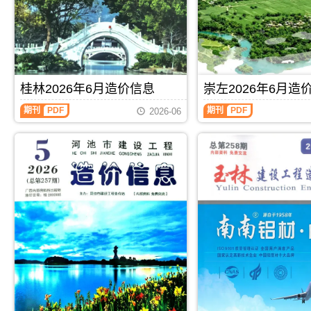
属
北
工
工
于
海
程
程
百
市
造
造
色
工
价
价
市
程
信
信
工
合
息）
息）
程
同
期
期
材
材
桂林2026年6月造价信息
崇左2026年6月造
刊，
刊，
料
料
由
由
桂
崇
汇
核
期刊
PDF
期刊
PDF
玉
来
2026-06
林
左
编，
定
林
宾
2026
2026
用
价，
市
市
年
年
于
用
建
建
6
6
百
于
设
设
月
月
色
北
工
工
造
造
工
海
程
程
价
价
程
工
造
造
信
信
材
程
价
价
息
息
料
投
信
信
（桂
（崇
价
资
息
息
林
左
格
成
网
网
建
建
纠
本
发
发
设
设
纷
分
布，
布，
工
工
调
析
玉
用
程
程
解
林
于
造
造
信
来
价
价