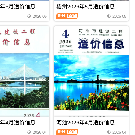
刊，
标
信
由
6年5月造价信息
梧州2026年5月造价信息
控
息
柳
制
期
州
期刊
PDF
价
2026-05
2026-05
刊
市
编
PDF
建
制，
设
属
工
于
程
百
造
色
价
市
信
建
息
材
网
价
发
格
布，
汇
用
编，
于
百
柳
色
州
市
工
造
程
价
投
信
资
息
6年4月造价信息
河池2026年4月造价信息
估
期
算
刊
期刊
PDF
2026-04
2026-04
编
PDF