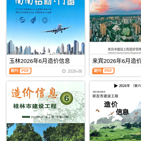
色
海
建
工
设
程
工
造
程
价
造
信
价
息)，
信
北
息)，
海
百
市
色
建
玉林2026年6月造价信息
来宾2026年6月造
市
设
建
工
玉
来
期刊
PDF
期刊
PDF
2026-06
设
程
林
宾
工
造
2026
2026
程
价
年
年
造
信
6
6
价
息
月
月
信
高
造
造
息
清
价
价
高
扫
信
信
清
描
息
息
扫
件
（玉
（来
描
PDF，
林
宾
件
属
建
建
PDF，
于
设
设