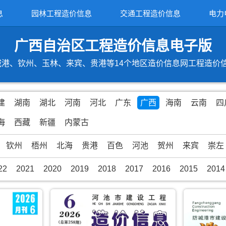
息
园林工程造价信息
交通工程造价信息
电力
广西自治区工程造价信息电子版
港、钦州、玉林、来宾、贵港等14个地区造价信息网工程造价信息期
建
湖南
湖北
河南
河北
广东
广西
海南
云南
四
海
西藏
新疆
内蒙古
钦州
梧州
北海
贵港
百色
河池
贺州
来宾
崇左
22
2021
2020
2019
2018
2017
2016
2015
2014