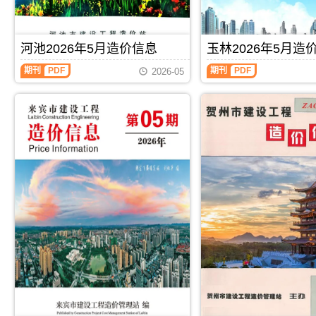
息
宾
信
信
价
工
息）
息）
包
程
期
期
含
施
刊，
刊，
河池2026年5月造价信息
玉林2026年5月造
区
工
由
由
域：
图
河
桂
崇
期刊
PDF
期刊
PDF
2026-05
玉
预
池
林
左
林
算
2026
市
市
市、
编
年
建
建
陆
制，
5
设
设
川
属
月
工
工
县、
于
造
程
程
兴
来
价
造
造
业
宾
信
价
价
县、
市
息
信
信
容
工
（河
息
息
县、
程
池
网
网
博
材
建
发
发
白
料
设
布，
布，
县、
指
工
用
用
北
导
程
于
于
流
价，
造
桂
崇
县.，
来
价
林
左
玉
宾
信
工
工
林
市
息）
程
程
市
造
期
施
合
造
价