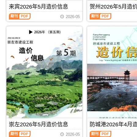
刊，
工
同
价
信
由
来宾2026年5月造价信息
贺州2026年5月造
图
价
信
息
河
预
款
息
期
池
期刊
PDF
期刊
PDF
算
确
2026-05
期
刊
市
编
定
刊
PDF
建
制，
与
PDF
设
属
调
工
于
整，
程
桂
属
造
林
于
价
市
崇
信
工
左
息
程
市
网
建
施
发
筑
工
布，
招
建
用
投
材
于
标
取
河
参
价
池
考
指
工
文
导，
程
件，
崇
施
桂
左
工
林
市
崇左2026年5月造价信息
防城港2026年4月
图
市
造
预
造
价
期刊
PDF
期刊
PDF
2026-05
算
价
信