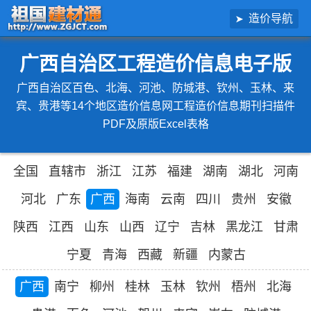
造价导航
广西自治区工程造价信息电子版
广西自治区百色、北海、河池、防城港、钦州、玉林、来
宾、贵港等14个地区造价信息网工程造价信息期刊扫描件
PDF及原版Excel表格
全国
直辖市
浙江
江苏
福建
湖南
湖北
河南
河北
广东
广西
海南
云南
四川
贵州
安徽
陕西
江西
山东
山西
辽宁
吉林
黑龙江
甘肃
宁夏
青海
西藏
新疆
内蒙古
广西
南宁
柳州
桂林
玉林
钦州
梧州
北海