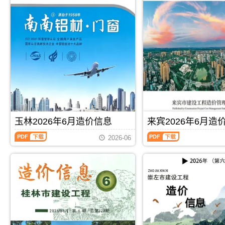
信
信
息
息
(百
(北
色
海
建
工
设
程
工
造
程
价
造
信
价
息)，
信
北
息)，
海
百
市
色
建
玉林2026年6月造价信息
来宾2026年6月造
市
设
建
工
玉
来
2026-06
设
程
林
宾
工
造
2026
2026
程
价
年
年
造
信
6
6
价
息
月
月
信
网
造
造
息
高
价
价
网
清
信
信
PDF
下载
PDF
下载
高
扫
息
息
清
描
（玉
（来
扫
件