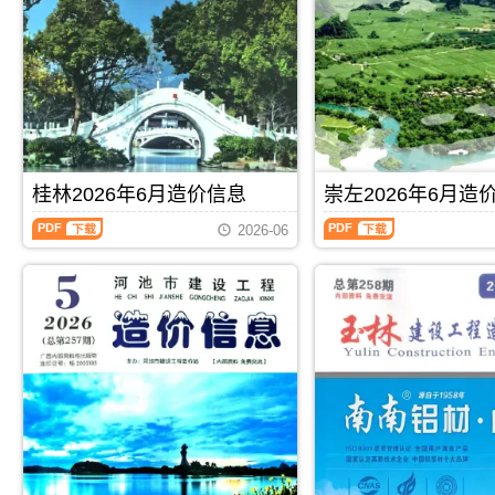
林
宾
描
PDF，
建
建
件
属
设
设
PDF，
于
工
工
属
北
程
程
于
海
造
造
百
市
价
价
色
工
信
信
市
程
息）
息）
工
合
期
期
程
同
桂林2026年6月造价信息
崇左2026年6月造
刊，
刊，
材
材
由
由
桂
崇
料
料
玉
来
2026-06
林
左
汇
核
林
宾
2026
2026
编，
定
市
市
年
年
用
价，
建
建
6
6
于
用
设
设
月
月
百
于
造
造
造
造
色
北
价
价
价
价
工
海
信
信
信
信
程
工
息
息
息
息
材
程
网
网
（桂
（崇
料
投
发
发
PDF
下载
PDF
下载
林
左
价
资
布，
布，
建
建
格
成
玉
用
设
设
纠
本
林
于
工
工
纷
分
信
来