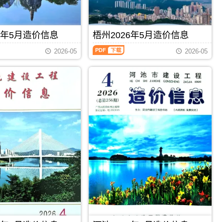
招
价
息）
标
信
期
控
息
刊，
制
期
由
6年5月造价信息
梧州2026年5月造价信息
价
刊
柳
编
梧
PDF
州
制，
2026-05
2026-05
州
市
属
2026
建
于
年
设
百
5
造
色
月
价
市
造
信
建
价
息
材
信
网
价
息
发
格
（梧
布，
汇
州
用
编，
建
于
百
设
柳
色
工
州
市
程
工
造
PDF
下载
PDF
下载
造
程
价
价
投
信
信
资
息
息）
估
期
期
算
刊