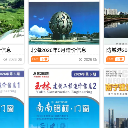
港
州
描
高
建
建
件
清
设
设
PDF，
扫
工
工
包
描
程
程
含
件
造
造
地
PDF，
价
价
区：
防
信
信
宜
城
息）
息）
州
港
期
期
区、
信
价信息
北海2026年5月造价信息
防城港20
刊，
刊，
罗
息
由
由
北
防
城
价
贵
贺
2026-06
2026-05
海
城
县、
包
港
州
2026
港
环
含
市
市
年
2026
江
区
建
建
5
年
县、
域：
设
设
月
5
都
防
造
造
造
月
安
城
价
价
价
造
县、
港
信
信
信
价
大
市、
息
息
息
信
化
东
网
网
（北
息
县、
兴
发
发
PDF
下载
海
（防
南
市、
布，
布，
工
城
丹
上
贵
当
程
港
县、
思
港
前
造
建
天
县;
信
贺