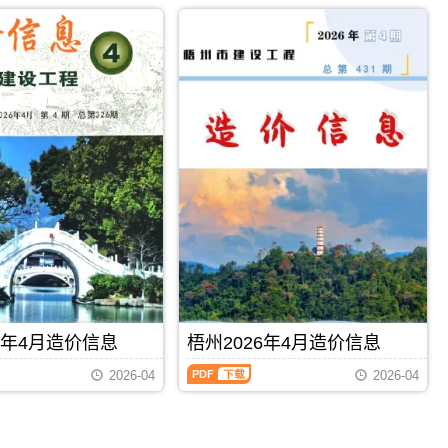
2026
市
属
年
建
于
4
设
梧
月
造
州
造
价
市
价
信
施
信
息
工
息
网
建
（柳
发
材
州
布，
取
建
用
价
设
于
指
工
河
导，
程
池
梧
造
工
州
价
程
市
信
设
造
息）
计
价
期
概
信
PDF
下载
PDF
下载
刊，
算
息
6年4月造价信息
梧州2026年4月造价信息
由
编
期
柳
制，
梧
刊
2026-04
2026-04
州
属
州
PDF
市
于
2026
建
河
年
设
池
4
造