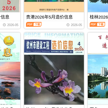
程
城
标
价
刊，
造
成
港
控
站
由
价
本
工
制
官
玉
信
管
程
价
方
林
息）
价信息
贵港2026年5月造价信息
桂林202
控，
设
编
发
市
期
属
计
制
贵
桂
布，
建
刊，
于
概
2026-05
2026-05
港
林
贺
设
由
北
算
2026
2026
州
造
南
海
编
年
年
市
价
宁
市
制，
5
5
造
信
市
工
属
月
月
价
息
建
程
于
造
造
信
网
设
材
防
价
价
息
发
造
料
城
信
信
期
布，
价
定
港
息
息
刊
覆
信
价
市
（贵
（桂
PDF
盖
息
参
建
港
林
建
网
考，
材
建
建
材
发
北
参
设
设
厂
布，
海
考
工
工
商
南
市
价，
程
程
报
宁
造
防
PDF
下载
造
造
价、
建
价
城
价
价
建
设
信
港
信
信
筑
工
息
市
息）
息）
市
程
期
造
期
期
场
造
刊
价