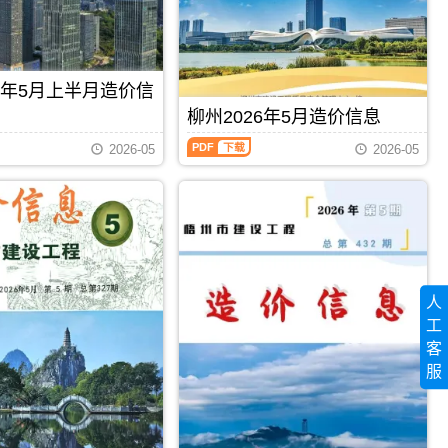
程
信
州
造
息
工
价
期
程
信
刊
投
息）
PDF
资
26年5月上半月造价信
期
估
刊，
柳州2026年5月造价信息
算
由
编
柳
百
2026-05
2026-05
制，
州
色
属
2026
市
于
年
建
梧
5
设
州
月
造
市
造
价
工
价
信
程
信
息
造
息
网
人
价
（柳
发
管
工
州
布，
理
建
用
客
手
设
PDF
下载
PDF
下载
于
服
册，
工
百
梧
程
色
州
造
工
市
价
程
造
信