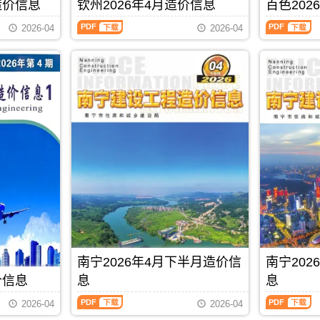
刊，
刊，
造价信息
钦州2026年4月造价信息
百色202
材
价
PDF
信
由
由
料
信
息
钦
百
贵
桂
2026-04
2026-04
零
息
期
州
色
港
林
售
从
刊
2026
2026
市
市
价
2021
PDF
年
年
建
建
及
年
4
4
设
设
工
6
月
月
造
造
程
月
造
造
价
价
机
后
价
价
信
信
械
开
信
信
息
息
设
始
息
息
网
网
备
分
（钦
（百
发
发
租
为
州
色
布，
布，
赁
上
建
建
用
用
台
半
设
设
于
于
班
月
工
工
贵
桂
价，
信
程
程
港
林
玉
息
造
造
工
工
林
价
价
价
程
程
市
和
信
信
PDF
下载
合
招
造
下
息）
息）
同
标
南宁2026年4月下半月造价信
南宁20
价
半
期
期
价
控
信
月
刊，
刊，
价信息
息
息
款
制
息
信
由
由
确
价
南
南
期
息
钦
百
2026-04
2026-04
定
编
宁
宁
刊
价
州
色
与
制，