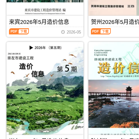
施
合
造
价
息）
息）
工
同
价
信
期
期
图
价
信
息
刊，
刊，
预
款
息
期
由
由
来宾2026年5月造价信息
贺州2026年5月造
算
确
期
刊
河
玉
编
定
来
贺
刊
PDF
池
林
制，
与
2026-05
宾
州
PDF
市
市
属
调
2026
2026
建
建
于
整，
年
年
设
设
桂
属
5
5
造
造
林
于
月
月
价
价
市
崇
造
造
信
信
工
左
价
价
息
息
程
市
信
信
网
网
建
施
息
息
发
发
筑
工
（来
（贺
布，
布，
招
建
宾
州
用
用
投
材
建
建
于
于
标
取
设
设
河
玉
参
价
工
工
池
林
考
指
程
程
工
工
文
导，
PDF
下载
PDF
下载
造
造
程
程
件，
崇
价
价
施
投
桂
左
信
信
工
标
林
市
息）
息）
图
报
市
造
期
期
预
价
造
价