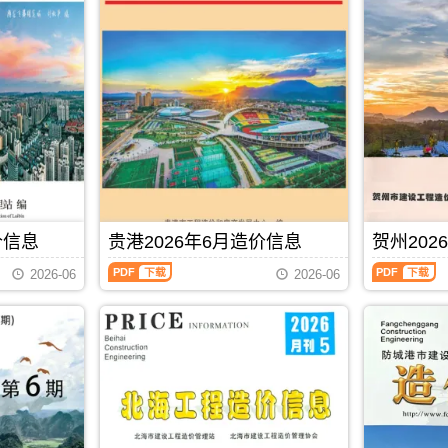
信
价
息
信
(河
息
池
(防
建
城
设
港
工
建
程
设
造
工
价
程
信
造
息)，
价
河
信
池
息)，
价信息
贵港2026年6月造价信息
贺州202
市
防
建
城
贵
贺
2026-06
2026-06
设
港
港
州
工
市
2026
2026
程
建
年
年
造
设
6
6
价
工
月
月
信
程
造
造
息
造
价
价
网
价
信
信
PDF
下载
高
信
息
息
清
息
（贵
（贺
扫
网