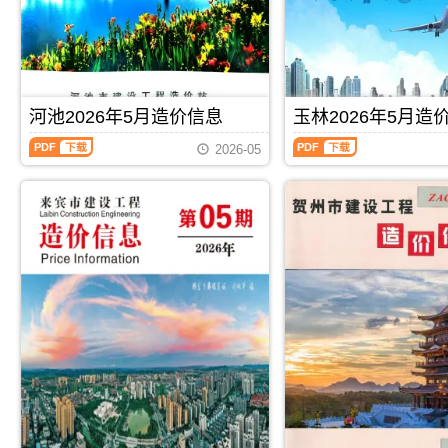
程
程
调
析
息
宾
造
造
解
价
工
价
价
包
程
信
信
含
施
息）
息）
区
工
期
期
域：
图
刊，
刊，
河池2026年5月造价信息
玉林2026年5月造
玉
预
由
由
林
算
河
玉
桂
崇
2026-05
市、
编
池
林
林
左
陆
制，
2026
2026
市
市
川
属
年
年
建
建
县、
于
5
5
设
设
兴
来
月
月
造
造
业
宾
造
造
价
价
县、
市
价
价
信
信
容
工
信
信
息
息
县、
程
息
息
网
网
博
材
（河
（玉
发
发
白
料
池
林
布，
布，
县、
指
建
建
用
用
北
导
设
设
PDF
下载
PDF
下载
于
于
流
价，
工
工
桂
崇
县.，
来
程
程
林
左
玉
宾
造
造
工
工
林
市
价
价
程
程
市
造
信
信