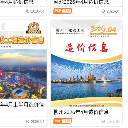
刊，
6年4月造价信息
河池2026年4月造价信息
编
PDF
由
制，
河
梧
2026-04
2026-04
属
池
州
于
2026
市
柳
年
建
州
4
设
市
月
造
建
造
价
材
价
信
价
信
息
格
息
网
汇
（河
发
编，
池
布，
柳
建
用
州
设
于
市
工
梧
造
程
州
价
造
工
信
价
程
息
信
PDF
下载
PDF
下载
施
期
息）
工
26年4月上半月造价信
刊
期
图
PDF
刊，
柳州2026年4月造价信息
预
由
算
柳
河
2026-04
2026-04
编
州
池
制，