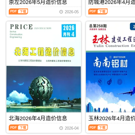
刊，
刊，
崇左2026年5月造价信息
防城港2026年4月
算
编
价
信
由
由
编
制，
信
息
崇
防
来
贺
2026-05
制，
属
息
期
左
城
宾
州
属
于
期
刊
2026
港
市
市
于
玉
刊
PDF
年
2026
建
建
河
林
PDF
5
年
设
设
池
市
月
4
造
造
市
工
造
月
价
价
工
程
价
造
信
信
程
材
信
价
息
息
结
料
息
信
网
网
算
定
（崇
息
发
发
参
价
左
（防
布，
布，
考
参
建
城
用
用
价，
考，
设
港
于
于
河
玉
工
建
来
贺
池
林
程
设
宾
州
市
市
造
工
工
工
造
造
价
程
程
程
价
价
信
造
PDF
下载
PDF
下载
材
全
信
信
息）
价
料
过
息
息
期
信
价
程
期
期
刊，
息）
北海2026年4月造价信息
玉林2026年4月造
格
成
刊
刊
由
期
纠
本
北
玉
PDF
PDF
崇
刊，
2026-04
纷
管
海
林
左
由
调
控，