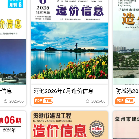
价信息
河池2026年6月造价信息
防城港20
河
防
2026-06
2026-06
池
城
2026
港
年
2026
6
年
月
6
PDF
下载
造
月
价
造