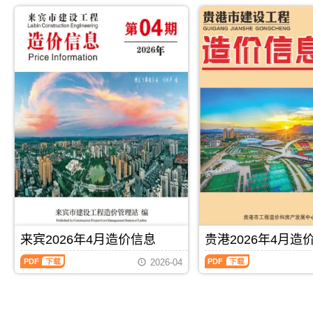
2026
2026
市
防
解，
属
年
年
建
城
属
于
4
4
设
港
于
贺
月
月
造
市
来
州
造
造
价
建
宾
市
价
价
信
设
市
工
信
信
息
造
工
程
息
息
网
价
程
价
（北
（玉
发
信
材
格
海
林
布，
息
料
参
工
建
用
网
指
考
程
设
于
发
导
信
造
工
崇
布，
价，
息，
价
程
左
用
来
贺
信
造
工
于
宾
州
息）
价
程
防
市
市
期
信
投
城
造
造
刊，
息）
资
港
价
价
由
期
估
工
信
信
PDF
下载
PDF
下载
北
刊，
算
程
息
息
来宾2026年4月造价信息
贵港2026年4月造
海
由
编
竣
期
期
市
玉
制，
工
来
贵
刊
刊
2026-04
建
林
属
结
宾
港
PDF
PDF
设
市
于
算
2026
2026
造
建
崇
编
年
年
价
设
左
制，
4
4
信
造