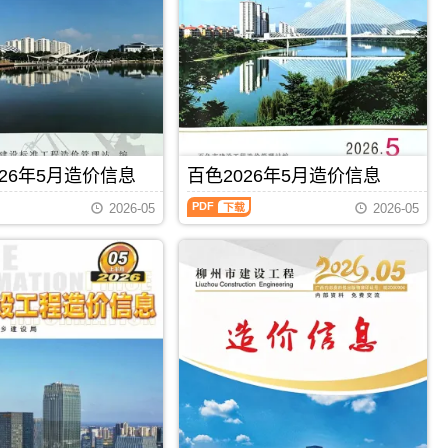
州
钦
建
州
设
信
工
息
程
价
造
包
价
含
信
区
息）
域：
期
钦
26年5月造价信息
百色2026年5月造价信息
刊，
州
由
百
市、
梧
2026-05
2026-05
色
钦
州
2026
州
市
年
港、
建
5
灵
设
月
山
造
造
县、
价
价
浦
信
信
北
息
息
县;，
网
（百
钦
发
PDF
下载
PDF
下载
色
州
布，
建
市
用
设
造
于
工
价
梧