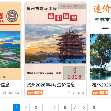
2026
2026
PDF
发
市
市
调
属
年
年
布,
建
建
整，
于
4
4
下
设
设
属
桂
月
月
载
造
造
于
林
下
上
时
价
价
贵
市
半
半
请
信
信
港
建
月
月
注
息
息
市
材
造
造
意
网
网
工
参
价
价
看
发
发
程
考
信
信
造
布，
布，
造
价，
息
息
价
用
用
价
桂
（南
（南
信
于
于
管
林
宁
宁
息
钦
百
理
市
建
建
封
州
色
手
造
设
设
面
工
工
册，
价
工
工
月
程
程
贵
信
程
程
份
招
施
港
息
造
造
标
标
工
市
期
价
价
题
控
图
造
刊
PDF
下载
信
信
内
制
预
价
PDF
价信息
贺州2026年4月造价信息
桂林202
息）
息）
容;
价
算
信
期
期
南
编
编
贺
桂
息
2026-04
2026-04
刊，
刊，
宁
制，
制，
州
林
期
由
由
信
属
属
2026
2026
刊
南
南
息
于
于
年
年
PDF
宁
宁
价
钦
百
1
2
3
4
5
6
7
8
9
4
4
市
市
包