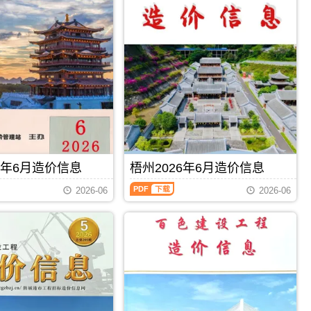
信
息
（钦
州
建
设
工
程
造
价
信
息）
期
刊，
6年6月造价信息
梧州2026年6月造价信息
由
钦
梧
2026-06
2026-06
州
州
市
2026
建
年
设
6
造
月
价
造
信
价
息
信
PDF
下载
PDF
下载
网
息
发
（梧
布，