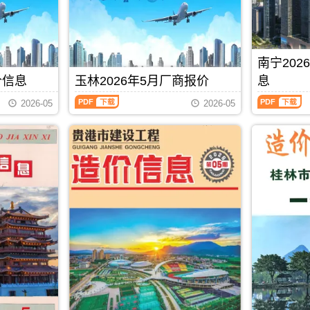
价
设
峨
主
息
州
信
工
县、
办：
价
造
息）
程
东
防
包
价
期
造
兰
城
含
信
刊，
价
县、
港
区
息
南宁20
由
信
巴
市
域：
每
北
息）
马
建
价信息
玉林2026年5月厂商报价
息
贵
月
海
期
县、
设
港
一
玉
南
市
刊，
凤
标
2026-05
2026-05
市、
期
林
宁
建
由
山
准
桂
贺
2026
2026
设
防
县.，
工
平
州
年
年
造
城
用
程
市、
建
5
5
价
港
于
造
平
材
月
月
信
市
河
价
南
造
厂
上
息
建
池
管
县.，
价
商
半
网
设
工
理
贵
信
报
月
发
造
程
站
港
息
价
造
布，
价
投
(编)，
市
由
（玉
价
用
信
资
用
造
贺
林
信
于
息
估
于
价
州
建
息
北
网
算
防
信
市
材
（南
PDF
下载
海
发
编
城
息
建
厂
宁
工
布，
制
港
期
设
商
建
程
用
工
刊
工
报
设
全
于
程
PDF
程
价）
工
过
防
招
造
期
程