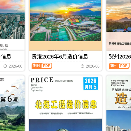
池
(防
建
城
设
港
工
建
程
设
造
工
价
程
信
造
息)，
价
河
信
池
息)，
价信息
贵港2026年6月造价信息
贺州202
市
防
建
城
贵
贺
期刊
PDF
期刊
PDF
2026-06
2026-06
设
港
港
州
工
市
2026
2026
程
建
年
年
造
设
6
6
价
工
月
月
信
程
造
造
息
造
价
价
高
价
信
信
清
信
息
息
扫
息
（贵
（贺
描
高
港
州
件
清
建
建
PDF，
扫
设
设