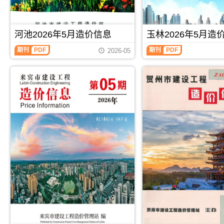
息
宾
信
信
价
工
息）
息）
包
程
期
期
含
施
刊，
刊，
河池2026年5月造价信息
玉林2026年5月造
区
工
由
由
域：
图
河
桂
崇
期刊
PDF
期刊
PDF
2026-05
玉
预
池
林
左
林
算
2026
市
市
市、
编
年
建
建
陆
制，
5
设
设
川
属
月
工
工
县、
于
造
程
程
兴
来
价
造
造
业
宾
信
价
价
县、
市
息
信
信
容
工
（河
息
息
县、
程
池
网
网
博
材
建
发
发
白
料
设
布，
布，
县、
指
工
用
用
北
导
程
于
于
流
价，
造
桂
崇
县.，
来
价
林
左
玉
宾
信
工
工
林
市
息）
程
程
市
造
期
施
合
造
价