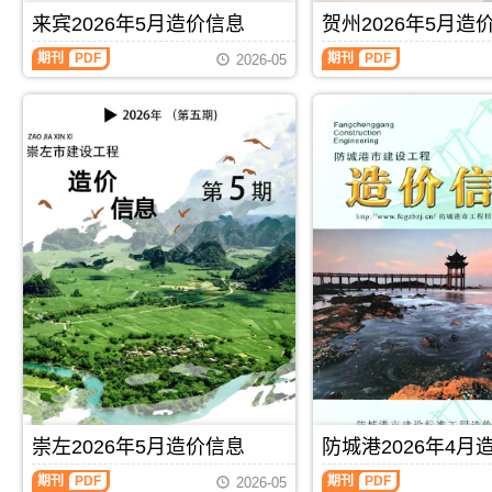
刊，
工
同
价
信
由
来宾2026年5月造价信息
贺州2026年5月造
图
价
信
息
河
预
款
息
期
池
期刊
PDF
期刊
PDF
算
确
2026-05
期
刊
市
编
定
刊
PDF
建
制，
与
PDF
设
属
调
工
于
整，
程
桂
属
造
林
于
价
市
崇
信
工
左
息
程
市
网
建
施
发
筑
工
布，
招
建
用
投
材
于
标
取
河
参
价
池
考
指
工
文
导，
程
件，
崇
施
桂
左
工
林
市
崇左2026年5月造价信息
防城港2026年4月
图
市
造
预
造
价
期刊
PDF
期刊
PDF
2026-05
算
价
信