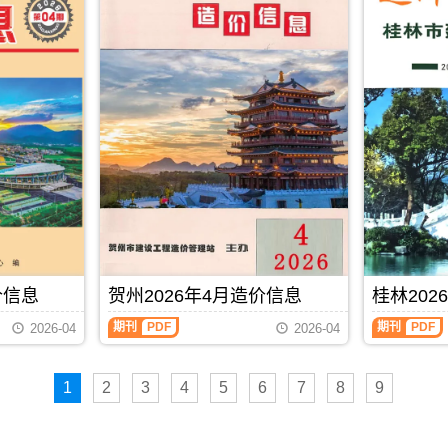
布,
下
载
时
请
注
意
看
造
价
信
息
封
面
月
份
标
价信息
贺州2026年4月造价信息
桂林202
题
内
期刊
PDF
期刊
PDF
2026-04
2026-04
容;
南
宁
信
1
2
3
4
5
6
7
8
9
息
价
包
含