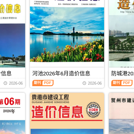
价信息
河池2026年6月造价信息
防城港20
河
防
期刊
PDF
期刊
PDF
2026-06
2026-06
池
城
2026
港
年
2026
6
年
月
6
造
月
价
造
信
价
息
信
(河
息