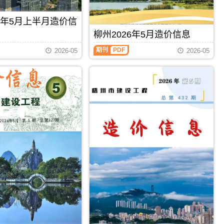
州
信
息
工
息）
期
程
26年5月上半月造价信
期
刊
投
刊，
PDF
柳州2026年5月造价信息
资
由
估
柳
百
期刊
PDF
2026-05
2026-05
算
州
色
编
2026
市
制，
年
建
属
5
设
于
月
工
梧
造
程
州
价
造
市
信
价
工
息
信
程
（柳
息
造
州
网
价
建
发
管
设
布，
理
工
用
手
程
于
册，
造
百
梧
价
色
州
信
工
市
息）
程
造
期
招
价