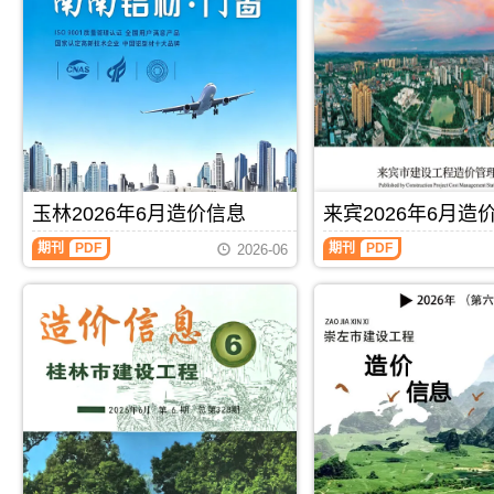
色
海
建
工
设
程
工
造
程
价
造
信
价
息)，
信
北
息)，
海
百
市
色
建
玉林2026年6月造价信息
来宾2026年6月造
市
设
建
工
玉
来
期刊
PDF
期刊
PDF
2026-06
设
程
林
宾
工
造
2026
2026
程
价
年
年
造
信
6
6
价
息
月
月
信
高
造
造
息
清
价
价
高
扫
信
信
清
描
息
息
扫
件
（玉
（来
描
PDF，
林
宾
件
属
建
建
PDF，
于
设
设