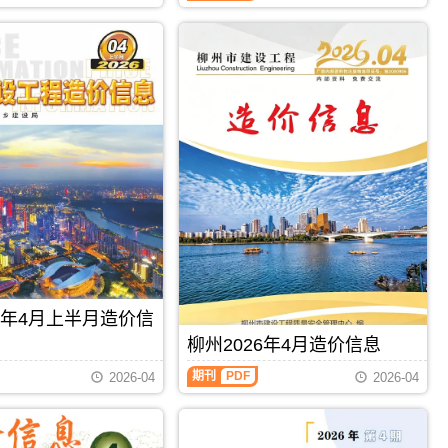
制，
属
于
柳
州
市
建
材
价
格
汇
编，
柳
州
市
造
价
信
26年4月上半月造价信
息
期
柳州2026年4月造价信息
刊
PDF
期刊
PDF
2026-04
2026-04