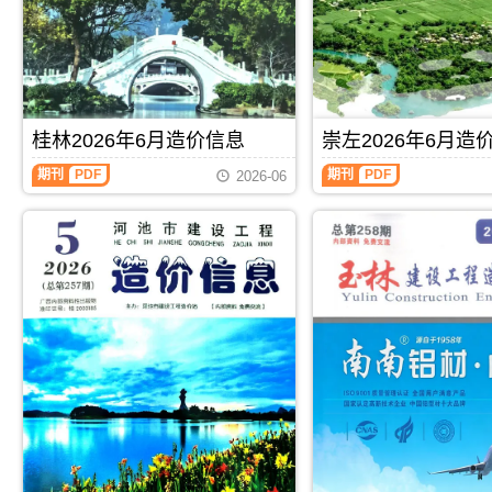
属
北
工
工
于
海
程
程
百
市
造
造
色
工
价
价
市
程
信
信
工
合
息）
息）
程
同
期
期
材
材
桂林2026年6月造价信息
崇左2026年6月造
刊，
刊，
料
料
由
由
桂
崇
汇
核
期刊
PDF
期刊
PDF
玉
来
2026-06
林
左
编，
定
林
宾
2026
2026
用
价，
市
市
年
年
于
用
建
建
6
6
百
于
设
设
月
月
色
北
工
工
造
造
工
海
程
程
价
价
程
工
造
造
信
信
材
程
价
价
息
息
料
投
信
信
（桂
（崇
价
资
息
息
林
左
格
成
网
网
建
建
纠
本
发
发
设
设
纷
分
布，
布，
工
工
调
析
玉
用
程
程
解
林
于
造
造
信
来
价
价