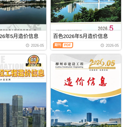
钦
工
州
程
信
造
息
价
价
信
包
息）
含
期
区
26年5月造价信息
百色2026年5月造价信息
刊，
域：
由
百
钦
期刊
PDF
梧
2026-05
2026-05
色
州
州
2026
市、
市
年
钦
建
5
州
设
月
港、
工
造
灵
程
价
山
造
信
县、
价
息
浦
信
（百
北
息
色
县;，
网
建
钦
发
设
州
布，
工
市
用
程
造
于
造
价
梧
价
信