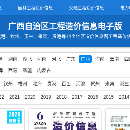
息
园林工程造价信息
交通工程造价信息
电力
广西自治区工程造价信息电子版
港、钦州、玉林、来宾、贵港等14个地区造价信息网工程造价信息期
建
湖南
湖北
河南
河北
广东
广西
海南
云南
四
海
西藏
新疆
内蒙古
钦州
梧州
北海
贵港
百色
河池
贺州
来宾
崇左
22
2021
2020
2019
2018
2017
2016
2015
2014