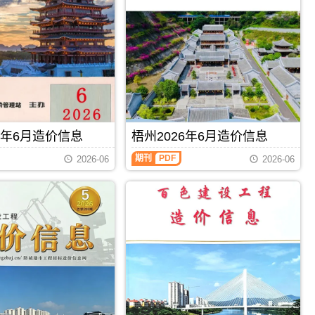
州
建
设
工
程
造
价
信
息）
期
刊，
6年6月造价信息
梧州2026年6月造价信息
由
钦
梧
期刊
PDF
2026-06
2026-06
州
州
市
2026
建
年
设
6
工
月
程
造
造
价
价
信
信
息
息
（梧
网
州
发
建
布，
设