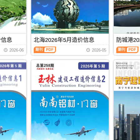
包
描
工
工
含
件
程
程
地
PDF，
造
造
区：
防
价
价
宜
城
信
信
州
港
息）
息）
区、
信
期
期
罗
息
价信息
北海2026年5月造价信息
防城港20
刊，
刊，
城
价
由
由
北
防
县、
包
期刊
PDF
期刊
PDF
贵
贺
2026-06
2026-05
海
城
环
含
港
州
2026
港
江
区
市
市
年
2026
县、
域：
建
建
5
年
都
防
设
设
月
5
安
城
工
工
造
月
县、
港
程
程
价
造
大
市、
造
造
信
价
化
东
价
价
息
信
县、
兴
信
信
（北
息
南
市、
息
息
海
（防
丹
上
网
网
工
城
县、
思
发
发
程
港
天
县;
布，
布，
造
建
峨
主
贵
当
价
设
县、
办：
港
前
信
工
东
防
信
贺
息）
程
兰
城