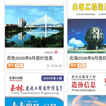
百色2026年6月造价信息
北海2026年6月造
百
北
期刊
PDF
期刊
PDF
2026-06
色
海
2026
2026
年
年
6
6
月
月
造
造
价
价
信
信
息
息
(百
(北