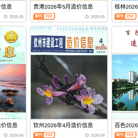
玉
信
成
港
编
站
林
息）
价信息
贵港2026年5月造价信息
桂林202
本
工
制
官
市
期
管
程
方
建
刊，
期刊
PDF
期刊
PDF
控，
设
2026-05
2026-05
发
设
由
属
计
布，
工
南
于
概
贺
程
宁
北
算
州
造
市
海
编
市
价
建
市
制，
造
信
设
工
属
价
息
工
程
于
信
网
程
材
防
息
发
造
料
城
期
布，
价
定
港
刊
覆
信
价
市
PDF
盖
息
参
建
建
网
考，
材
材
发
北
参
厂
布，
海
考
商
南
市
价，
报
宁
造
防
价、
建
价
城
建
设
信
港
筑
工
息
市
造价信息
钦州2026年4月造价信息
百色202
市
程
期
造
场
造
刊
价
期刊
PDF
期刊
PDF
2026-04
2026-04
材
价
PDF
信