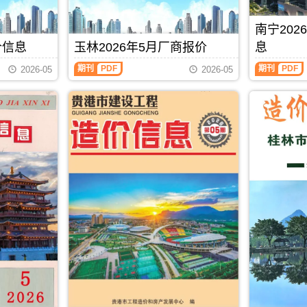
息
州
期
造
县、
港
价
造
刊，
价
巴
市
包
价
南宁20
由
信
马
建
含
信
北
息）
县、
设
价信息
玉林2026年5月厂商报价
息
区
息
海
期
凤
标
域：
每
玉
南
市
刊，
山
准
期刊
PDF
期刊
PDF
2026-05
2026-05
贵
月
林
宁
建
由
县.，
工
港
一
2026
2026
设
防
用
程
市、
期
年
年
工
城
于
造
桂
贺
5
5
程
港
河
价
平
州
月
月
造
市
池
管
市、
建
厂
上
价
建
工
理
平
材
商
半
信
设
程
站
南
造
报
月
息
工
投
(编)，
县.，
价
价
造
网
程
资
用
贵
信
（玉
价
发
造
估
于
港
息
林
信
布，
价
算
防
市
由
建
息
用
信
编
城
造
贺
材
（南
于
息
制
港
价
州
厂
宁
北
网
工
信
市
商
建
海
发
程
息
建
报
设
工
布，
招
期
设
价）
工
程
用
标
刊
工
期
程
全
于
控
PDF
程
刊，
造
过
防
制
造
由
价
程
城
价
价