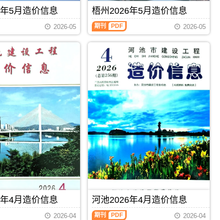
刊，
标
信
由
6年5月造价信息
梧州2026年5月造价信息
控
息
柳
制
期
州
期刊
PDF
价
2026-05
2026-05
刊
市
编
PDF
建
制，
设
属
工
于
程
百
造
色
价
市
信
建
息
材
网
价
发
格
布，
汇
用
编，
于
百
柳
色
州
市
工
造
程
价
投
信
资
息
6年4月造价信息
河池2026年4月造价信息
估
期
算
刊
期刊
PDF
2026-04
2026-04
编
PDF