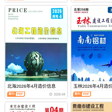
编
信
息
制，
息
期
属
期
刊
于
刊
PDF
河
PDF
池
市
工
程
结
算
参
考
价，
河
池
市
造
价
信
北海2026年4月造价信息
玉林2026年4月造
息
期
期刊
PDF
期刊
PDF
2026-04
刊
PDF