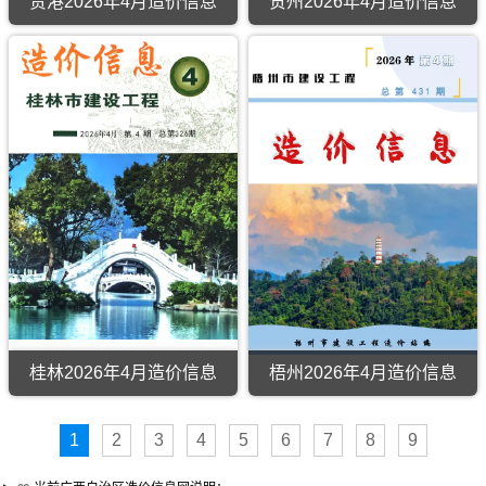
贵港2026年4月造价信息
贺州2026年4月造价信息
桂林2026年4月造价信息
梧州2026年4月造价信息
1
2
3
4
5
6
7
8
9