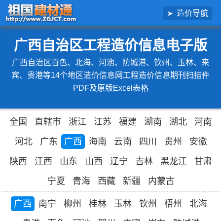
造价导航
广西自治区工程造价信息电子版
广西自治区百色、北海、河池、防城港、钦州、玉林、来
宾、贵港等14个地区造价信息网工程造价信息期刊扫描件
PDF及原版Excel表格
全国
直辖市
浙江
江苏
福建
湖南
湖北
河南
河北
广东
广西
海南
云南
四川
贵州
安徽
陕西
江西
山东
山西
辽宁
吉林
黑龙江
甘肃
宁夏
青海
西藏
新疆
内蒙古
广西
南宁
柳州
桂林
玉林
钦州
梧州
北海