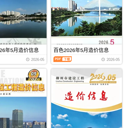
州
钦
建
州
设
信
工
息
程
价
造
包
价
含
信
区
息）
域：
期
钦
26年5月造价信息
百色2026年5月造价信息
刊，
州
由
百
市、
梧
2026-05
2026-05
色
钦
州
2026
州
市
年
港、
建
5
灵
设
月
山
造
造
县、
价
价
浦
信
信
北
息
息
县;，
网
（百
钦
发
PDF
下载
PDF
下载
色
州
布，
建
市
用
设
造
于
工
价
梧