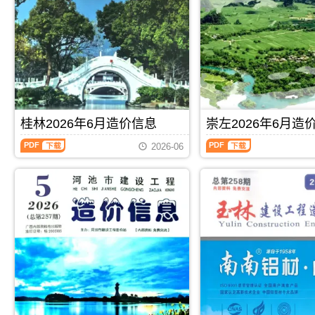
林
宾
描
PDF，
建
建
件
属
设
设
PDF，
于
工
工
属
北
程
程
于
海
造
造
百
市
价
价
色
工
信
信
市
程
息）
息）
工
合
期
期
程
同
桂林2026年6月造价信息
崇左2026年6月造
刊，
刊，
材
材
由
由
桂
崇
料
料
玉
来
2026-06
林
左
汇
核
林
宾
2026
2026
编，
定
市
市
年
年
用
价，
建
建
6
6
于
用
设
设
月
月
百
于
造
造
造
造
色
北
价
价
价
价
工
海
信
信
信
信
程
工
息
息
息
息
材
程
网
网
（桂
（崇
料
投
发
发
PDF
下载
PDF
下载
林
左
价
资
布，
布，
建
建
格
成
玉
用
设
设
纠
本
林
于
工
工
纷
分
信
来