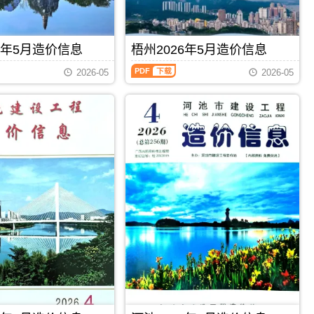
招
价
息）
标
信
期
控
息
刊，
制
期
由
6年5月造价信息
梧州2026年5月造价信息
价
刊
柳
编
梧
PDF
州
制，
2026-05
2026-05
州
市
属
2026
建
于
年
设
百
5
造
色
月
价
市
造
信
建
价
息
材
信
网
价
息
发
格
（梧
布，
汇
州
用
编，
建
于
百
设
柳
色
工
州
市
程
工
造
PDF
下载
PDF
下载
造
程
价
价
投
信
信
资
息
息）
估
期
期
算
刊