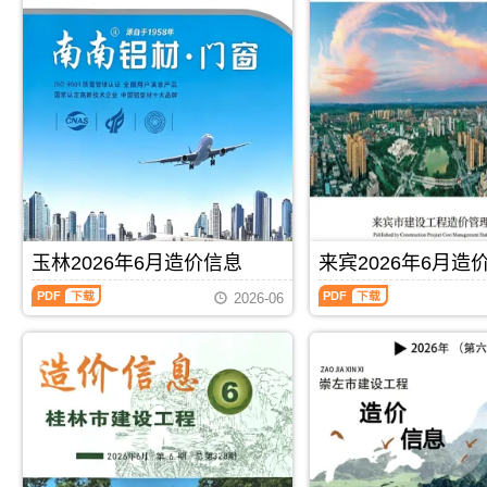
信
信
息
息
(百
(北
色
海
建
工
设
程
工
造
程
价
造
信
价
息)，
信
北
息)，
海
百
市
色
建
玉林2026年6月造价信息
来宾2026年6月造
市
设
建
工
玉
来
2026-06
设
程
林
宾
工
造
2026
2026
程
价
年
年
造
信
6
6
价
息
月
月
信
网
造
造
息
高
价
价
网
清
信
信
PDF
下载
PDF
下载
高
扫
息
息
清
描
（玉
（来
扫
件