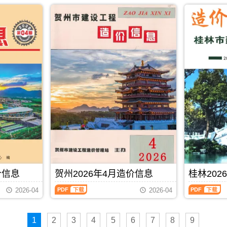
2026
2026
PDF
发
市
市
调
属
年
年
布,
建
建
整，
于
4
4
下
设
设
属
桂
月
月
载
造
造
于
林
下
上
时
价
价
贵
市
半
半
请
信
信
港
建
月
月
注
息
息
市
材
造
造
意
网
网
工
参
价
价
看
发
发
程
考
信
信
造
布，
布，
造
价，
息
息
价
用
用
价
桂
（南
（南
信
于
于
管
林
宁
宁
息
钦
百
理
市
建
建
封
州
色
手
造
设
设
面
工
工
册，
价
工
工
月
程
程
贵
信
程
程
份
招
施
港
息
造
造
标
标
工
市
期
价
价
题
控
图
造
刊
PDF
下载
信
信
内
制
预
价
PDF
价信息
贺州2026年4月造价信息
桂林202
息）
息）
容;
价
算
信
期
期
南
编
编
贺
桂
息
2026-04
2026-04
刊，
刊，
宁
制，
制，
州
林
期
由
由
信
属
属
2026
2026
刊
南
南
息
于
于
年
年
PDF
宁
宁
价
钦
百
1
2
3
4
5
6
7
8
9
4
4
市
市
包