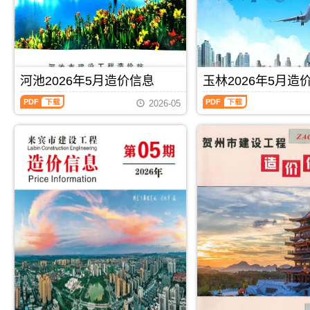
程
程
调
析
息
宾
造
造
解
价
工
价
价
包
程
信
信
含
施
息）
息）
区
工
期
期
域：
图
刊，
刊，
河池2026年5月造价信息
玉林2026年5月造
玉
预
由
由
林
算
河
玉
桂
崇
2026-05
市、
编
池
林
林
左
陆
制，
2026
2026
市
市
川
属
年
年
建
建
县、
于
5
5
设
设
兴
来
月
月
造
造
业
宾
造
造
价
价
县、
市
价
价
信
信
容
工
信
信
息
息
县、
程
息
息
网
网
博
材
（河
（玉
发
发
白
料
池
林
布，
布，
县、
指
建
建
用
用
北
导
设
设
PDF
下载
PDF
下载
于
于
流
价，
工
工
桂
崇
县.，
来
程
程
林
左
玉
宾
造
造
工
工
林
市
价
价
程
程
市
造
信
信