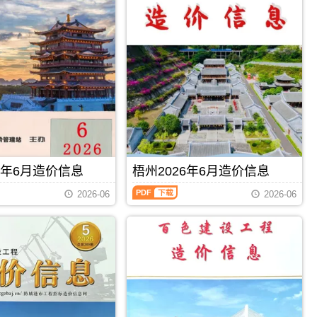
信
息
（钦
州
建
设
工
程
造
价
信
息）
期
刊，
6年6月造价信息
梧州2026年6月造价信息
由
钦
梧
2026-06
2026-06
州
州
市
2026
建
年
设
6
造
月
价
造
信
价
息
信
PDF
下载
PDF
下载
网
息
发
（梧
布，