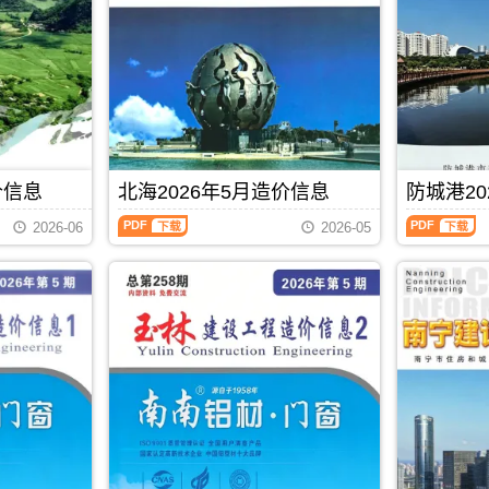
港
州
描
高
建
建
件
清
设
设
PDF，
扫
工
工
包
描
程
程
含
件
造
造
地
PDF，
价
价
区：
防
信
信
宜
城
息）
息）
州
港
期
期
区、
信
价信息
北海2026年5月造价信息
防城港20
刊，
刊，
罗
息
由
由
北
防
城
价
贵
贺
2026-06
2026-05
海
城
县、
包
港
州
2026
港
环
含
市
市
年
2026
江
区
建
建
5
年
县、
域：
设
设
月
5
都
防
造
造
造
月
安
城
价
价
价
造
县、
港
信
信
信
价
大
市、
息
息
息
信
化
东
网
网
（北
息
县、
兴
发
发
PDF
下载
海
（防
南
市、
布，
布，
工
城
丹
上
贵
当
程
港
县、
思
港
前
造
建
天
县;
信
贺