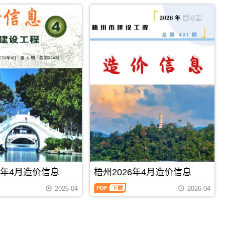
2026
市
属
年
建
于
4
设
梧
月
造
州
造
价
市
价
信
施
信
息
工
息
网
建
（柳
发
材
州
布，
取
建
用
价
设
于
指
工
河
导，
程
池
梧
造
工
州
价
程
市
信
设
造
息）
计
价
期
概
信
PDF
下载
PDF
下载
刊，
算
息
6年4月造价信息
梧州2026年4月造价信息
由
编
期
柳
制，
梧
刊
2026-04
2026-04
州
属
州
PDF
市
于
2026
建
河
年
设
池
4
造