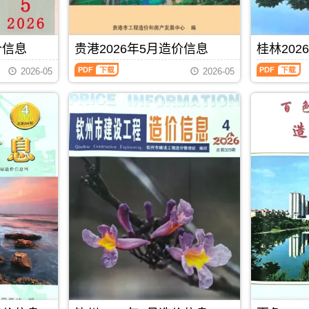
程
城
标
价
刊，
造
成
港
控
站
由
价
本
工
制
官
玉
信
管
程
价
方
林
息）
价信息
贵港2026年5月造价信息
桂林202
控，
设
编
发
市
期
属
计
制
贵
桂
布，
建
刊，
于
概
2026-05
2026-05
港
林
贺
设
由
北
算
2026
2026
州
造
南
海
编
年
年
市
价
宁
市
制，
5
5
造
信
市
工
属
月
月
价
息
建
程
于
造
造
信
网
设
材
防
价
价
息
发
造
料
城
信
信
期
布，
价
定
港
息
息
刊
覆
信
价
市
（贵
（桂
PDF
盖
息
参
建
港
林
建
网
考，
材
建
建
材
发
北
参
设
设
厂
布，
海
考
工
工
商
南
市
价，
程
程
报
宁
造
防
PDF
下载
造
造
价、
建
价
城
价
价
建
设
信
港
信
信
筑
工
息
市
息）
息）
市
程
期
造
期
期
场
造
刊
价