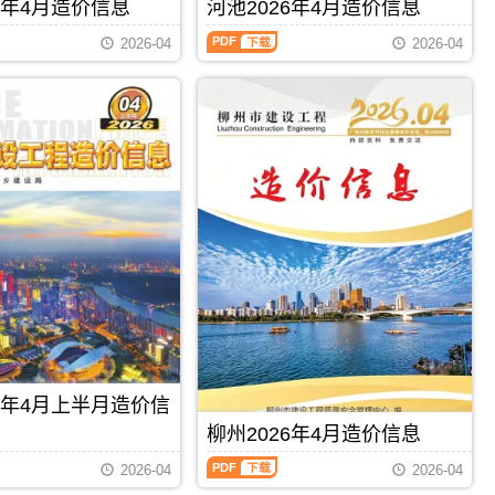
刊，
6年4月造价信息
河池2026年4月造价信息
编
PDF
由
制，
河
梧
2026-04
2026-04
属
池
州
于
2026
市
柳
年
建
州
4
设
市
月
造
建
造
价
材
价
信
价
信
息
格
息
网
汇
（河
发
编，
池
布，
柳
建
用
州
设
于
市
工
梧
造
程
州
价
造
工
信
价
程
息
信
PDF
下载
PDF
下载
施
期
息）
工
26年4月上半月造价信
刊
期
图
PDF
刊，
柳州2026年4月造价信息
预
由
算
柳
河
2026-04
2026-04
编
州
池
制，