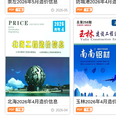
刊，
刊，
崇左2026年5月造价信息
防城港2026年4月
算
编
价
信
由
由
编
制，
信
息
崇
防
来
贺
2026-05
制，
属
息
期
左
城
宾
州
属
于
期
刊
2026
港
市
市
于
玉
刊
PDF
年
2026
建
建
河
林
PDF
5
年
设
设
池
市
月
4
造
造
市
工
造
月
价
价
工
程
价
造
信
信
程
材
信
价
息
息
结
料
息
信
网
网
算
定
（崇
息
发
发
参
价
左
（防
布，
布，
考
参
建
城
用
用
价，
考，
设
港
于
于
河
玉
工
建
来
贺
池
林
程
设
宾
州
市
市
造
工
工
工
造
造
价
程
程
程
价
价
信
造
PDF
下载
PDF
下载
材
全
信
信
息）
价
料
过
息
息
期
信
价
程
期
期
刊，
息）
北海2026年4月造价信息
玉林2026年4月造
格
成
刊
刊
由
期
纠
本
北
玉
PDF
PDF
崇
刊，
2026-04
纷
管
海
林
左
由
调
控，