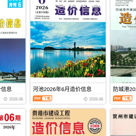
价信息
河池2026年6月造价信息
防城港20
河
防
2026-06
2026-06
池
城
2026
港
年
2026
6
年
月
6
PDF
下载
造
月
价
造