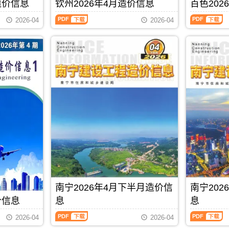
刊，
刊，
造价信息
钦州2026年4月造价信息
百色202
材
价
PDF
信
由
由
料
信
息
钦
百
贵
桂
2026-04
2026-04
零
息
期
州
色
港
林
售
从
刊
2026
2026
市
市
价
2021
PDF
年
年
建
建
及
年
4
4
设
设
工
6
月
月
造
造
程
月
造
造
价
价
机
后
价
价
信
信
械
开
信
信
息
息
设
始
息
息
网
网
备
分
（钦
（百
发
发
租
为
州
色
布，
布，
赁
上
建
建
用
用
台
半
设
设
于
于
班
月
工
工
贵
桂
价，
信
程
程
港
林
玉
息
造
造
工
工
林
价
价
价
程
程
市
和
信
信
PDF
下载
合
招
造
下
息）
息）
同
标
南宁2026年4月下半月造价信
南宁20
价
半
期
期
价
控
信
月
刊，
刊，
价信息
息
息
款
制
息
信
由
由
确
价
南
南
期
息
钦
百
2026-04
2026-04
定
编
宁
宁
刊
价
州
色
与
制，