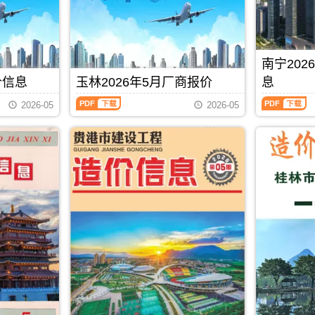
价
设
峨
主
息
州
信
工
县、
办：
价
造
息）
程
东
防
包
价
期
造
兰
城
含
信
刊，
价
县、
港
区
息
南宁20
由
信
巴
市
域：
每
北
息）
马
建
价信息
玉林2026年5月厂商报价
息
贵
月
海
期
县、
设
港
一
玉
南
市
刊，
凤
标
2026-05
2026-05
市、
期
林
宁
建
由
山
准
桂
贺
2026
2026
设
防
县.，
工
平
州
年
年
造
城
用
程
市、
建
5
5
价
港
于
造
平
材
月
月
信
市
河
价
南
造
厂
上
息
建
池
管
县.，
价
商
半
网
设
工
理
贵
信
报
月
发
造
程
站
港
息
价
造
布，
价
投
(编)，
市
由
（玉
价
用
信
资
用
造
贺
林
信
于
息
估
于
价
州
建
息
北
网
算
防
信
市
材
（南
PDF
下载
海
发
编
城
息
建
厂
宁
工
布，
制
港
期
设
商
建
程
用
工
刊
工
报
设
全
于
程
PDF
程
价）
工
过
防
招
造
期
程