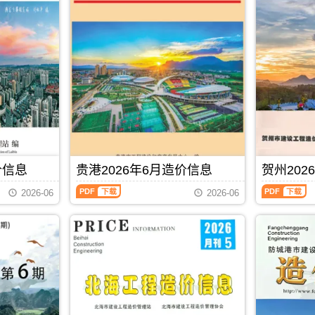
信
价
息
信
(河
息
池
(防
建
城
设
港
工
建
程
设
造
工
价
程
信
造
息)，
价
河
信
池
息)，
价信息
贵港2026年6月造价信息
贺州202
市
防
建
城
贵
贺
2026-06
2026-06
设
港
港
州
工
市
2026
2026
程
建
年
年
造
设
6
6
价
工
月
月
信
程
造
造
息
造
价
价
网
价
信
信
PDF
下载
高
信
息
息
清
息
（贵
（贺
扫
网