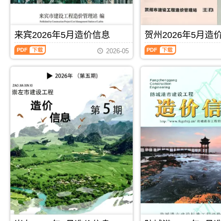
施
合
造
价
息）
息）
工
同
价
信
期
期
图
价
信
息
刊，
刊，
预
款
息
期
由
由
来宾2026年5月造价信息
贺州2026年5月造
算
确
期
刊
河
玉
编
定
来
贺
刊
PDF
池
林
制，
与
2026-05
宾
州
PDF
市
市
属
调
2026
2026
建
建
于
整，
年
年
设
设
桂
属
5
5
造
造
林
于
月
月
价
价
市
崇
造
造
信
信
工
左
价
价
息
息
程
市
信
信
网
网
建
施
息
息
发
发
筑
工
（来
（贺
布，
布，
招
建
宾
州
用
用
投
材
建
建
于
于
标
取
设
设
河
玉
参
价
工
工
池
林
考
指
程
程
工
工
文
导，
PDF
下载
PDF
下载
造
造
程
程
件，
崇
价
价
施
投
桂
左
信
信
工
标
林
市
息）
息）
图
报
市
造
期
期
预
价
造
价