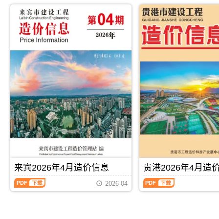
2026
2026
市
防
解，
属
年
年
建
城
属
于
4
4
设
港
于
贺
月
月
造
市
来
州
造
造
价
建
宾
市
价
价
信
设
市
工
信
信
息
造
工
程
息
息
网
价
程
价
（北
（玉
发
信
材
格
海
林
布，
息
料
参
工
建
用
网
指
考
程
设
于
发
导
信
造
工
崇
布，
价，
息，
价
程
左
用
来
贺
信
造
工
于
宾
州
息）
价
程
防
市
市
期
信
投
城
造
造
刊，
息）
资
港
价
价
由
期
估
工
信
信
PDF
下载
PDF
下载
北
刊，
算
程
息
息
来宾2026年4月造价信息
贵港2026年4月造
海
由
编
竣
期
期
市
玉
制，
工
来
贵
刊
刊
2026-04
建
林
属
结
宾
港
PDF
PDF
设
市
于
算
2026
2026
造
建
崇
编
年
年
价
设
左
制，
4
4
信
造