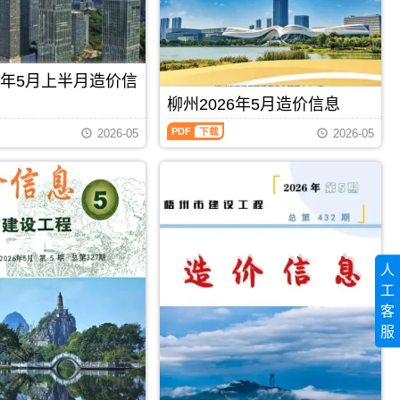
程
信
州
造
息
工
价
期
程
信
刊
投
息）
PDF
资
26年5月上半月造价信
期
估
刊，
柳州2026年5月造价信息
算
由
编
柳
百
2026-05
2026-05
制，
州
色
属
2026
市
于
年
建
梧
5
设
州
月
造
市
造
价
工
价
信
程
信
息
造
息
网
人
价
（柳
发
管
工
州
布，
理
建
用
客
手
设
PDF
下载
PDF
下载
于
服
册，
工
百
梧
程
色
州
造
工
市
价
程
造
信