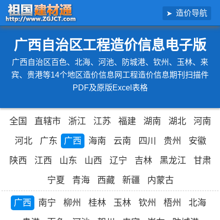
造价导航
广西自治区工程造价信息电子版
广西自治区百色、北海、河池、防城港、钦州、玉林、来
宾、贵港等14个地区造价信息网工程造价信息期刊扫描件
PDF及原版Excel表格
全国
直辖市
浙江
江苏
福建
湖南
湖北
河南
河北
广东
广西
海南
云南
四川
贵州
安徽
陕西
江西
山东
山西
辽宁
吉林
黑龙江
甘肃
宁夏
青海
西藏
新疆
内蒙古
广西
南宁
柳州
桂林
玉林
钦州
梧州
北海