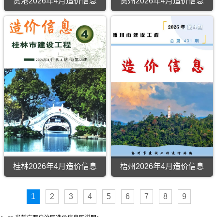
贵港2026年4月造价信息
贺州2026年4月造价信息
桂林2026年4月造价信息
梧州2026年4月造价信息
1
2
3
4
5
6
7
8
9