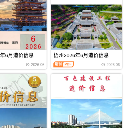
州
建
设
工
程
造
价
信
息）
期
刊，
6年6月造价信息
梧州2026年6月造价信息
由
钦
梧
期刊
PDF
2026-06
2026-06
州
州
市
2026
建
年
设
6
工
月
程
造
造
价
价
信
信
息
息
（梧
网
州
发
建
布，
设