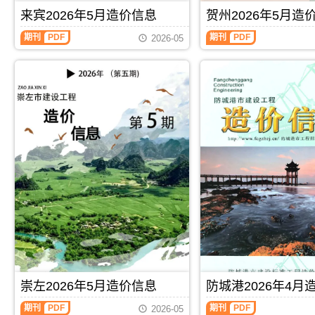
刊，
工
同
价
信
由
来宾2026年5月造价信息
贺州2026年5月造
图
价
信
息
河
预
款
息
期
池
期刊
PDF
期刊
PDF
算
确
2026-05
期
刊
市
编
定
刊
PDF
建
制，
与
PDF
设
属
调
工
于
整，
程
桂
属
造
林
于
价
市
崇
信
工
左
息
程
市
网
建
施
发
筑
工
布，
招
建
用
投
材
于
标
取
河
参
价
池
考
指
工
文
导，
程
件，
崇
施
桂
左
工
林
市
崇左2026年5月造价信息
防城港2026年4月
图
市
造
预
造
价
期刊
PDF
期刊
PDF
2026-05
算
价
信