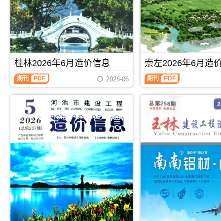
属
北
工
工
于
海
程
程
百
市
造
造
色
工
价
价
市
程
信
信
工
合
息）
息）
程
同
期
期
材
材
桂林2026年6月造价信息
崇左2026年6月造
刊，
刊，
料
料
由
由
桂
崇
汇
核
期刊
PDF
期刊
PDF
玉
来
2026-06
林
左
编，
定
林
宾
2026
2026
用
价，
市
市
年
年
于
用
建
建
6
6
百
于
设
设
月
月
色
北
工
工
造
造
工
海
程
程
价
价
程
工
造
造
信
信
材
程
价
价
息
息
料
投
信
信
（桂
（崇
价
资
息
息
林
左
格
成
网
网
建
建
纠
本
发
发
设
设
纷
分
布，
布，
工
工
调
析
玉
用
程
程
解
林
于
造
造
信
来
价
价