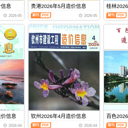
玉
信
成
港
编
站
林
息）
价信息
贵港2026年5月造价信息
桂林202
本
工
制
官
市
期
管
程
方
建
刊，
期刊
PDF
期刊
PDF
控，
设
2026-05
2026-05
发
设
由
属
计
布，
工
南
于
概
贺
程
宁
北
算
州
造
市
海
编
市
价
建
市
制，
造
信
设
工
属
价
息
工
程
于
信
网
程
材
防
息
发
造
料
城
期
布，
价
定
港
刊
覆
信
价
市
PDF
盖
息
参
建
建
网
考，
材
材
发
北
参
厂
布，
海
考
商
南
市
价，
报
宁
造
防
价、
建
价
城
建
设
信
港
筑
工
息
市
造价信息
钦州2026年4月造价信息
百色202
市
程
期
造
场
造
刊
价
期刊
PDF
期刊
PDF
2026-04
2026-04
材
价
PDF
信