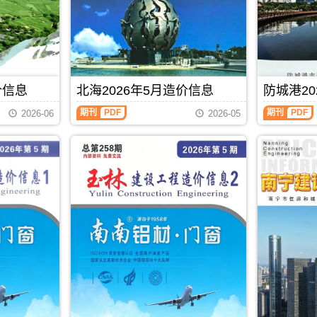
包
描
工
工
含
件
程
程
地
PDF，
造
造
区：
防
价
价
宜
城
信
信
州
港
息）
息）
区、
信
期
期
罗
息
价信息
北海2026年5月造价信息
防城港20
刊，
刊，
城
价
由
由
北
防
县、
包
期刊
PDF
期刊
PDF
贵
贺
2026-06
2026-05
海
城
环
含
港
州
2026
港
江
区
市
市
年
2026
县、
域：
建
建
5
年
都
防
设
设
月
5
安
城
工
工
造
月
县、
港
程
程
价
造
大
市、
造
造
信
价
化
东
价
价
息
信
县、
兴
信
信
（北
息
南
市、
息
息
海
（防
丹
上
网
网
工
城
县、
思
发
发
程
港
天
县;
布，
布，
造
建
峨
主
贵
当
价
设
县、
办：
港
前
信
工
东
防
信
贺
息）
程
兰
城