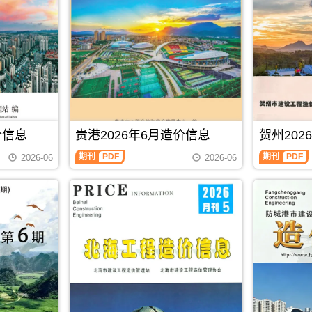
池
(防
建
城
设
港
工
建
程
设
造
工
价
程
信
造
息)，
价
河
信
池
息)，
价信息
贵港2026年6月造价信息
贺州202
市
防
建
城
贵
贺
期刊
PDF
期刊
PDF
2026-06
2026-06
设
港
港
州
工
市
2026
2026
程
建
年
年
造
设
6
6
价
工
月
月
信
程
造
造
息
造
价
价
高
价
信
信
清
信
息
息
扫
息
（贵
（贺
描
高
港
州
件
清
建
建
PDF，
扫
设
设