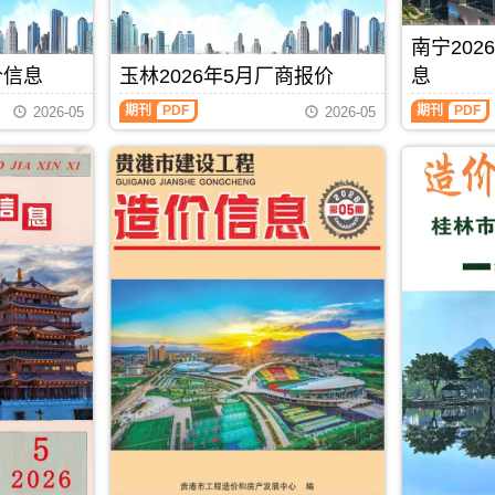
息
州
期
造
县、
港
价
造
刊，
价
巴
市
包
价
南宁20
由
信
马
建
含
信
北
息）
县、
设
价信息
玉林2026年5月厂商报价
息
区
息
海
期
凤
标
域：
每
玉
南
市
刊，
山
准
期刊
PDF
期刊
PDF
2026-05
2026-05
贵
月
林
宁
建
由
县.，
工
港
一
2026
2026
设
防
用
程
市、
期
年
年
工
城
于
造
桂
贺
5
5
程
港
河
价
平
州
月
月
造
市
池
管
市、
建
厂
上
价
建
工
理
平
材
商
半
信
设
程
站
南
造
报
月
息
工
投
(编)，
县.，
价
价
造
网
程
资
用
贵
信
（玉
价
发
造
估
于
港
息
林
信
布，
价
算
防
市
由
建
息
用
信
编
城
造
贺
材
（南
于
息
制
港
价
州
厂
宁
北
网
工
信
市
商
建
海
发
程
息
建
报
设
工
布，
招
期
设
价）
工
程
用
标
刊
工
期
程
全
于
控
PDF
程
刊，
造
过
防
制
造
由
价
程
城
价
价