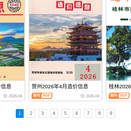
布,
下
载
时
请
注
意
看
造
价
信
息
封
面
月
份
标
价信息
贺州2026年4月造价信息
桂林202
题
内
期刊
PDF
期刊
PDF
2026-04
2026-04
容;
南
宁
信
1
2
3
4
5
6
7
8
9
息
价
包
含