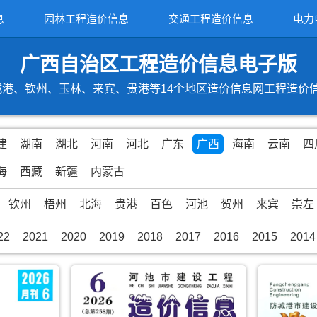
息
园林工程造价信息
交通工程造价信息
电力
广西自治区工程造价信息电子版
港、钦州、玉林、来宾、贵港等14个地区造价信息网工程造价信息期
建
湖南
湖北
河南
河北
广东
广西
海南
云南
四
海
西藏
新疆
内蒙古
钦州
梧州
北海
贵港
百色
河池
贺州
来宾
崇左
22
2021
2020
2019
2018
2017
2016
2015
2014