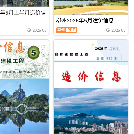
州
信
息
工
息）
期
程
26年5月上半月造价信
期
刊
投
刊，
PDF
柳州2026年5月造价信息
资
由
估
柳
百
期刊
PDF
2026-05
2026-05
算
州
色
编
2026
市
制，
年
建
属
5
设
于
月
工
梧
造
程
州
价
造
市
信
价
工
息
信
程
（柳
息
造
州
网
价
建
发
管
设
布，
理
工
用
手
程
于
册，
造
百
梧
价
色
州
信
工
市
息）
程
造
期
招
价