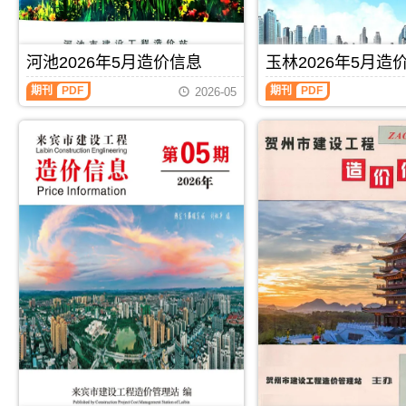
息
宾
信
信
价
工
息）
息）
包
程
期
期
含
施
刊，
刊，
河池2026年5月造价信息
玉林2026年5月造
区
工
由
由
域：
图
河
桂
崇
期刊
PDF
期刊
PDF
2026-05
玉
预
池
林
左
林
算
2026
市
市
市、
编
年
建
建
陆
制，
5
设
设
川
属
月
工
工
县、
于
造
程
程
兴
来
价
造
造
业
宾
信
价
价
县、
市
息
信
信
容
工
（河
息
息
县、
程
池
网
网
博
材
建
发
发
白
料
设
布，
布，
县、
指
工
用
用
北
导
程
于
于
流
价，
造
桂
崇
县.，
来
价
林
左
玉
宾
信
工
工
林
市
息）
程
程
市
造
期
施
合
造
价