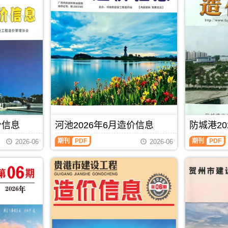
价信息
河池2026年6月造价信息
防城港20
河
防
期刊
PDF
期刊
PDF
2026-06
2026-06
池
城
2026
港
年
2026
6
年
月
6
造
月
价
造
信
价
息
信
(河
息