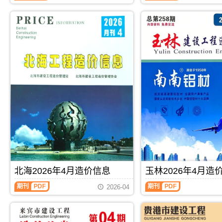
编
信
息
制，
息
期
属
期
刊
于
刊
PDF
河
PDF
池
市
工
程
结
算
参
考
价，
河
池
市
造
价
信
北海2026年4月造价信息
玉林2026年4月造
息
期
期刊
PDF
期刊
PDF
2026-04
刊
PDF