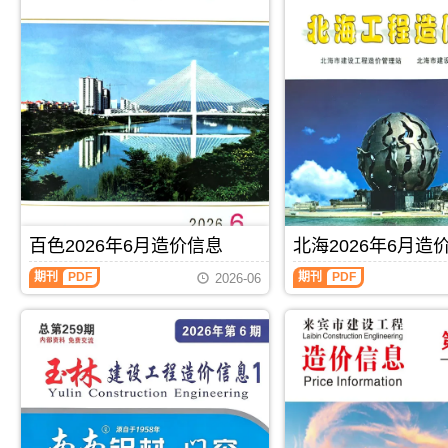
百色2026年6月造价信息
北海2026年6月造
百
北
期刊
PDF
期刊
PDF
2026-06
色
海
2026
2026
年
年
6
6
月
月
造
造
价
价
信
信
息
息
(百
(北