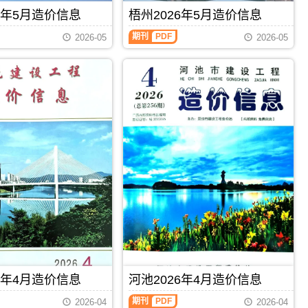
刊，
标
信
由
6年5月造价信息
梧州2026年5月造价信息
控
息
柳
制
期
州
期刊
PDF
价
2026-05
2026-05
刊
市
编
PDF
建
制，
设
属
工
于
程
百
造
色
价
市
信
建
息
材
网
价
发
格
布，
汇
用
编，
于
百
柳
色
州
市
工
造
程
价
投
信
资
息
6年4月造价信息
河池2026年4月造价信息
估
期
算
刊
期刊
PDF
2026-04
2026-04
编
PDF