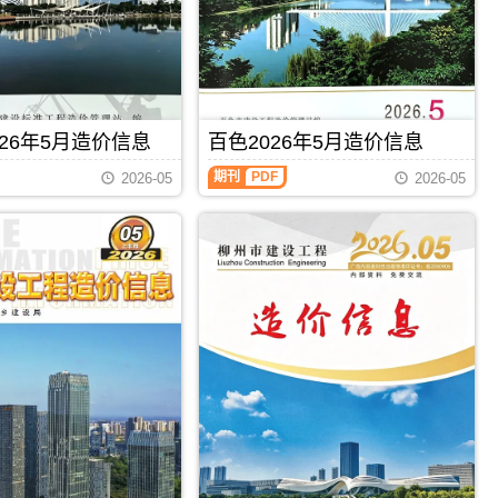
钦
工
州
程
信
造
息
价
价
信
包
息）
含
期
区
26年5月造价信息
百色2026年5月造价信息
刊，
域：
由
百
钦
期刊
PDF
梧
2026-05
2026-05
色
州
州
2026
市、
市
年
钦
建
5
州
设
月
港、
工
造
灵
程
价
山
造
信
县、
价
息
浦
信
（百
北
息
色
县;，
网
建
钦
发
设
州
布，
工
市
用
程
造
于
造
价
梧
价
信