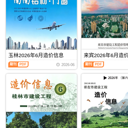
色
海
建
工
设
程
工
造
程
价
造
信
价
息)，
信
北
息)，
海
百
市
色
建
玉林2026年6月造价信息
来宾2026年6月造
市
设
建
工
玉
来
期刊
PDF
期刊
PDF
2026-06
设
程
林
宾
工
造
2026
2026
程
价
年
年
造
信
6
6
价
息
月
月
信
高
造
造
息
清
价
价
高
扫
信
信
清
描
息
息
扫
件
（玉
（来
描
PDF，
林
宾
件
属
建
建
PDF，
于
设
设