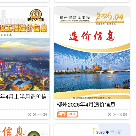
制，
属
于
柳
州
市
建
材
价
格
汇
编，
柳
州
市
造
价
信
26年4月上半月造价信
息
期
柳州2026年4月造价信息
刊
PDF
期刊
PDF
2026-04
2026-04