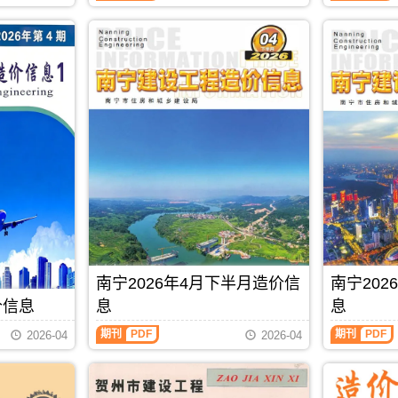
料
信
息
零
息
期
售
从
刊
价
2021
PDF
及
年
工
6
程
月
机
后
械
开
设
始
备
分
租
为
赁
上
台
半
班
月
价，
信
玉
息
林
价
南宁2026年4月下半月造价信
南宁20
市
和
造
下
价信息
息
息
价
半
信
月
期刊
PDF
期刊
PDF
2026-04
2026-04
息
信
期
息
刊
价
PDF
发