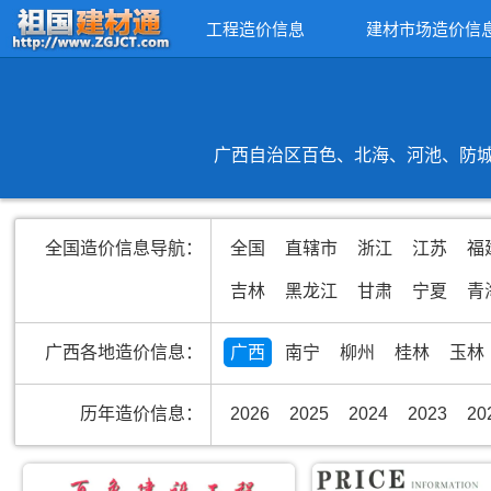
工程造价信息
建材市场造价信
广西自治区百色、北海、河池、防城
全国造价信息导航：
全国
直辖市
浙江
江苏
福
吉林
黑龙江
甘肃
宁夏
青
广西各地造价信息：
广西
南宁
柳州
桂林
玉林
历年造价信息：
2026
2025
2024
2023
20