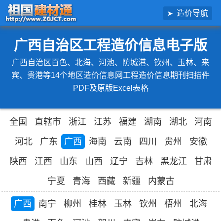
造价导航
广西自治区工程造价信息电子版
广西自治区百色、北海、河池、防城港、钦州、玉林、来
宾、贵港等14个地区造价信息网工程造价信息期刊扫描件
PDF及原版Excel表格
全国
直辖市
浙江
江苏
福建
湖南
湖北
河南
河北
广东
广西
海南
云南
四川
贵州
安徽
陕西
江西
山东
山西
辽宁
吉林
黑龙江
甘肃
宁夏
青海
西藏
新疆
内蒙古
广西
南宁
柳州
桂林
玉林
钦州
梧州
北海