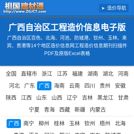
造价导航
广西自治区工程造价信息电子版
广西自治区百色、北海、河池、防城港、钦州、玉林、来
宾、贵港等14个地区造价信息网工程造价信息期刊扫描件
PDF及原版Excel表格
全国
直辖市
浙江
江苏
福建
湖南
湖北
河南
河北
广东
广西
海南
云南
四川
贵州
安徽
陕西
江西
山东
山西
辽宁
吉林
黑龙江
甘肃
宁夏
青海
西藏
新疆
内蒙古
广西
南宁
柳州
桂林
玉林
钦州
梧州
北海