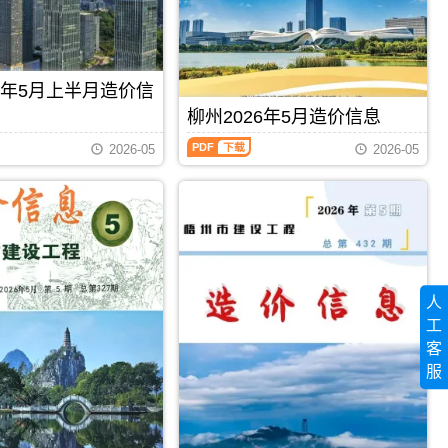
程
信
州
造
息
工
价
期
程
信
刊
投
息）
PDF
资
26年5月上半月造价信
期
估
刊，
柳州2026年5月造价信息
算
由
编
柳
百
2026-05
2026-05
制，
州
色
属
2026
市
于
年
建
梧
5
设
州
月
造
市
造
价
工
价
信
程
信
息
造
息
网
人
价
（柳
发
管
工
州
布，
理
建
用
客
手
设
PDF
下载
PDF
下载
于
服
册，
工
百
梧
程
色
州
造
工
市
价
程
造
信