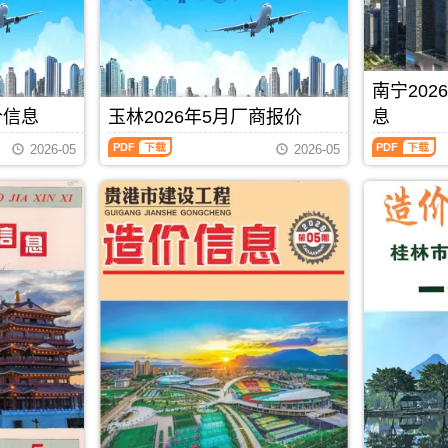
价
设
峨
主
息
州
信
工
县、
办：
价
造
息）
程
东
防
包
价
期
造
兰
城
含
信
刊，
价
县、
港
区
息
南宁20
由
信
巴
市
域：
每
北
息）
马
建
价信息
玉林2026年5月厂商报价
息
贵
月
海
期
县、
设
港
一
玉
南
市
刊，
凤
标
2026-05
2026-05
市、
期
林
宁
建
由
山
准
桂
贺
2026
2026
设
防
县.，
工
平
州
年
年
造
城
用
程
市、
建
5
5
价
港
于
造
平
材
月
月
信
市
河
价
南
造
厂
上
息
建
池
管
县.，
价
商
半
网
设
工
理
贵
信
报
月
发
造
程
站
港
息
价
造
布，
价
投
(编)，
市
由
（玉
价
用
信
资
用
造
贺
林
信
于
息
估
于
价
州
建
息
北
网
算
防
信
市
材
（南
PDF
下载
海
发
编
城
息
建
厂
宁
工
布，
制
港
期
设
商
建
程
用
工
刊
工
报
设
全
于
程
PDF
程
价）
工
过
防
招
造
期
程