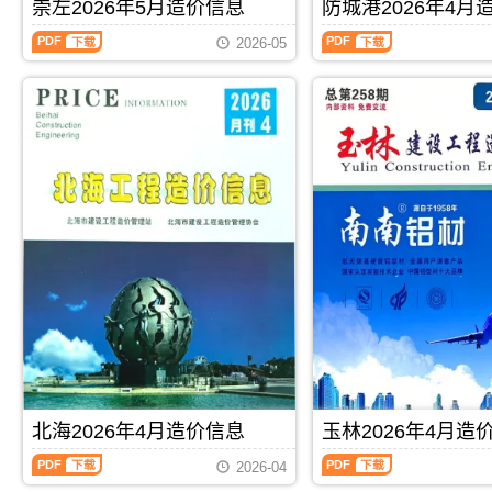
刊，
刊，
崇左2026年5月造价信息
防城港2026年4月
算
编
价
信
由
由
编
制，
信
息
崇
防
来
贺
2026-05
制，
属
息
期
左
城
宾
州
属
于
期
刊
2026
港
市
市
于
玉
刊
PDF
年
2026
建
建
河
林
PDF
5
年
设
设
池
市
月
4
造
造
市
工
造
月
价
价
工
程
价
造
信
信
程
材
信
价
息
息
结
料
息
信
网
网
算
定
（崇
息
发
发
参
价
左
（防
布，
布，
考
参
建
城
用
用
价，
考，
设
港
于
于
河
玉
工
建
来
贺
池
林
程
设
宾
州
市
市
造
工
工
工
造
造
价
程
程
程
价
价
信
造
PDF
下载
PDF
下载
材
全
信
信
息）
价
料
过
息
息
期
信
价
程
期
期
刊，
息）
北海2026年4月造价信息
玉林2026年4月造
格
成
刊
刊
由
期
纠
本
北
玉
PDF
PDF
崇
刊，
2026-04
纷
管
海
林
左
由
调
控，