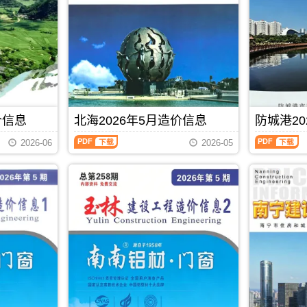
港
州
描
高
建
建
件
清
设
设
PDF，
扫
工
工
包
描
程
程
含
件
造
造
地
PDF，
价
价
区：
防
信
信
宜
城
息）
息）
州
港
期
期
区、
信
价信息
北海2026年5月造价信息
防城港20
刊，
刊，
罗
息
由
由
北
防
城
价
贵
贺
2026-06
2026-05
海
城
县、
包
港
州
2026
港
环
含
市
市
年
2026
江
区
建
建
5
年
县、
域：
设
设
月
5
都
防
造
造
造
月
安
城
价
价
价
造
县、
港
信
信
信
价
大
市、
息
息
息
信
化
东
网
网
（北
息
县、
兴
发
发
PDF
下载
海
（防
南
市、
布，
布，
工
城
丹
上
贵
当
程
港
县、
思
港
前
造
建
天
县;
信
贺