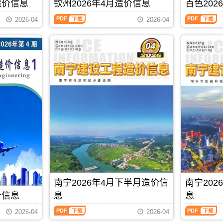
刊，
刊，
造价信息
钦州2026年4月造价信息
百色202
材
价
PDF
信
由
由
料
信
息
钦
百
贵
桂
2026-04
2026-04
零
息
期
州
色
港
林
售
从
刊
2026
2026
市
市
价
2021
PDF
年
年
建
建
及
年
4
4
设
设
工
6
月
月
造
造
程
月
造
造
价
价
机
后
价
价
信
信
械
开
信
信
息
息
设
始
息
息
网
网
备
分
（钦
（百
发
发
租
为
州
色
布，
布，
赁
上
建
建
用
用
台
半
设
设
于
于
班
月
工
工
贵
桂
价，
信
程
程
港
林
玉
息
造
造
工
工
林
价
价
价
程
程
市
和
信
信
PDF
下载
合
招
造
下
息）
息）
同
标
南宁2026年4月下半月造价信
南宁20
价
半
期
期
价
控
信
月
刊，
刊，
价信息
息
息
款
制
息
信
由
由
确
价
南
南
期
息
钦
百
2026-04
2026-04
定
编
宁
宁
刊
价
州
色
与
制，