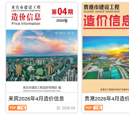
2026
2026
市
防
解，
属
年
年
建
城
属
于
4
4
设
港
于
贺
月
月
造
市
来
州
造
造
价
建
宾
市
价
价
信
设
市
工
信
信
息
造
工
程
息
息
网
价
程
价
（北
（玉
发
信
材
格
海
林
布，
息
料
参
工
建
用
网
指
考
程
设
于
发
导
信
造
工
崇
布，
价，
息，
价
程
左
用
来
贺
信
造
工
于
宾
州
息）
价
程
防
市
市
期
信
投
城
造
造
刊，
息）
资
港
价
价
由
期
估
工
信
信
PDF
下载
PDF
下载
北
刊，
算
程
息
息
来宾2026年4月造价信息
贵港2026年4月造
海
由
编
竣
期
期
市
玉
制，
工
来
贵
刊
刊
2026-04
建
林
属
结
宾
港
PDF
PDF
设
市
于
算
2026
2026
造
建
崇
编
年
年
价
设
左
制，
4
4
信
造