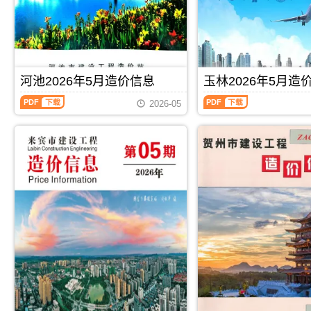
程
程
调
析
息
宾
造
造
解
价
工
价
价
包
程
信
信
含
施
息）
息）
区
工
期
期
域：
图
刊，
刊，
河池2026年5月造价信息
玉林2026年5月造
玉
预
由
由
林
算
河
玉
桂
崇
2026-05
市、
编
池
林
林
左
陆
制，
2026
2026
市
市
川
属
年
年
建
建
县、
于
5
5
设
设
兴
来
月
月
造
造
业
宾
造
造
价
价
县、
市
价
价
信
信
容
工
信
信
息
息
县、
程
息
息
网
网
博
材
（河
（玉
发
发
白
料
池
林
布，
布，
县、
指
建
建
用
用
北
导
设
设
PDF
下载
PDF
下载
于
于
流
价，
工
工
桂
崇
县.，
来
程
程
林
左
玉
宾
造
造
工
工
林
市
价
价
程
程
市
造
信
信