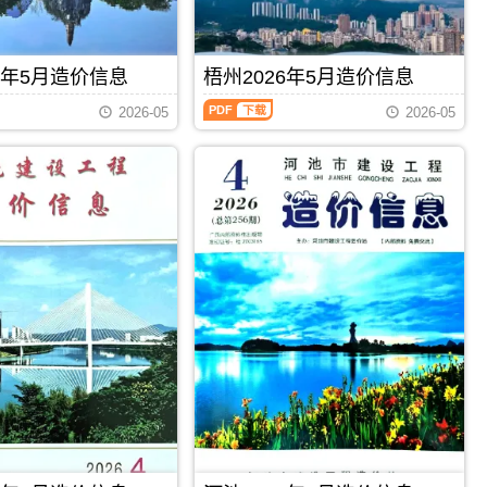
招
价
息）
标
信
期
控
息
刊，
制
期
由
6年5月造价信息
梧州2026年5月造价信息
价
刊
柳
编
梧
PDF
州
制，
2026-05
2026-05
州
市
属
2026
建
于
年
设
百
5
造
色
月
价
市
造
信
建
价
息
材
信
网
价
息
发
格
（梧
布，
汇
州
用
编，
建
于
百
设
柳
色
工
州
市
程
工
造
PDF
下载
PDF
下载
造
程
价
价
投
信
信
资
息
息）
估
期
期
算
刊