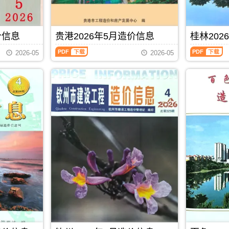
程
城
标
价
刊，
造
成
港
控
站
由
价
本
工
制
官
玉
信
管
程
价
方
林
息）
价信息
贵港2026年5月造价信息
桂林202
控，
设
编
发
市
期
属
计
制
贵
桂
布，
建
刊，
于
概
2026-05
2026-05
港
林
贺
设
由
北
算
2026
2026
州
造
南
海
编
年
年
市
价
宁
市
制，
5
5
造
信
市
工
属
月
月
价
息
建
程
于
造
造
信
网
设
材
防
价
价
息
发
造
料
城
信
信
期
布，
价
定
港
息
息
刊
覆
信
价
市
（贵
（桂
PDF
盖
息
参
建
港
林
建
网
考，
材
建
建
材
发
北
参
设
设
厂
布，
海
考
工
工
商
南
市
价，
程
程
报
宁
造
防
PDF
下载
造
造
价、
建
价
城
价
价
建
设
信
港
信
信
筑
工
息
市
息）
息）
市
程
期
造
期
期
场
造
刊
价