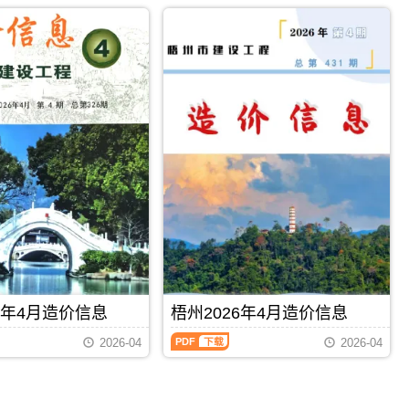
2026
市
属
年
建
于
4
设
梧
月
造
州
造
价
市
价
信
施
信
息
工
息
网
建
（柳
发
材
州
布，
取
建
用
价
设
于
指
工
河
导，
程
池
梧
造
工
州
价
程
市
信
设
造
息）
计
价
期
概
信
PDF
下载
PDF
下载
刊，
算
息
6年4月造价信息
梧州2026年4月造价信息
由
编
期
柳
制，
梧
刊
2026-04
2026-04
州
属
州
PDF
市
于
2026
建
河
年
设
池
4
造