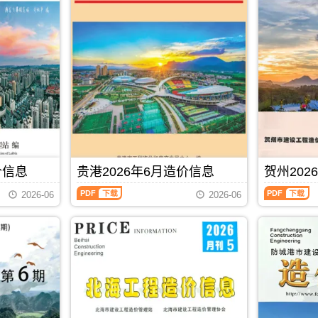
信
价
息
信
(河
息
池
(防
建
城
设
港
工
建
程
设
造
工
价
程
信
造
息)，
价
河
信
池
息)，
价信息
贵港2026年6月造价信息
贺州202
市
防
建
城
贵
贺
2026-06
2026-06
设
港
港
州
工
市
2026
2026
程
建
年
年
造
设
6
6
价
工
月
月
信
程
造
造
息
造
价
价
网
价
信
信
PDF
下载
高
信
息
息
清
息
（贵
（贺
扫
网