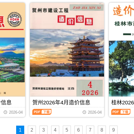
2026
2026
PDF
发
市
市
调
属
年
年
布,
建
建
整，
于
4
4
下
设
设
属
桂
月
月
载
造
造
于
林
下
上
时
价
价
贵
市
半
半
请
信
信
港
建
月
月
注
息
息
市
材
造
造
意
网
网
工
参
价
价
看
发
发
程
考
信
信
造
布，
布，
造
价，
息
息
价
用
用
价
桂
（南
（南
信
于
于
管
林
宁
宁
息
钦
百
理
市
建
建
封
州
色
手
造
设
设
面
工
工
册，
价
工
工
月
程
程
贵
信
程
程
份
招
施
港
息
造
造
标
标
工
市
期
价
价
题
控
图
造
刊
PDF
下载
信
信
内
制
预
价
PDF
价信息
贺州2026年4月造价信息
桂林202
息）
息）
容;
价
算
信
期
期
南
编
编
贺
桂
息
2026-04
2026-04
刊，
刊，
宁
制，
制，
州
林
期
由
由
信
属
属
2026
2026
刊
南
南
息
于
于
年
年
PDF
宁
宁
价
钦
百
1
2
3
4
5
6
7
8
9
4
4
市
市
包