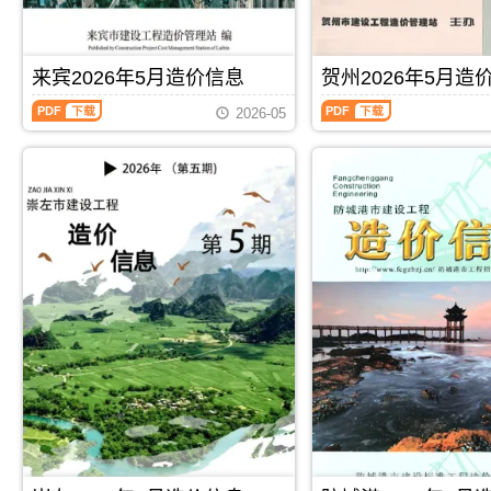
施
合
造
价
息）
息）
工
同
价
信
期
期
图
价
信
息
刊，
刊，
预
款
息
期
由
由
来宾2026年5月造价信息
贺州2026年5月造
算
确
期
刊
河
玉
编
定
来
贺
刊
PDF
池
林
制，
与
2026-05
宾
州
PDF
市
市
属
调
2026
2026
建
建
于
整，
年
年
设
设
桂
属
5
5
造
造
林
于
月
月
价
价
市
崇
造
造
信
信
工
左
价
价
息
息
程
市
信
信
网
网
建
施
息
息
发
发
筑
工
（来
（贺
布，
布，
招
建
宾
州
用
用
投
材
建
建
于
于
标
取
设
设
河
玉
参
价
工
工
池
林
考
指
程
程
工
工
文
导，
PDF
下载
PDF
下载
造
造
程
程
件，
崇
价
价
施
投
桂
左
信
信
工
标
林
市
息）
息）
图
报
市
造
期
期
预
价
造
价