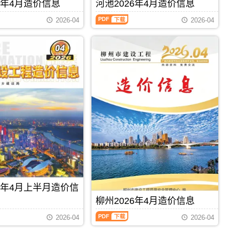
刊，
6年4月造价信息
河池2026年4月造价信息
编
PDF
由
制，
河
梧
2026-04
2026-04
属
池
州
于
2026
市
柳
年
建
州
4
设
市
月
造
建
造
价
材
价
信
价
信
息
格
息
网
汇
（河
发
编，
池
布，
柳
建
用
州
设
于
市
工
梧
造
程
州
价
造
工
信
价
程
息
信
PDF
下载
PDF
下载
施
期
息）
工
26年4月上半月造价信
刊
期
图
PDF
刊，
柳州2026年4月造价信息
预
由
算
柳
河
2026-04
2026-04
编
州
池
制，