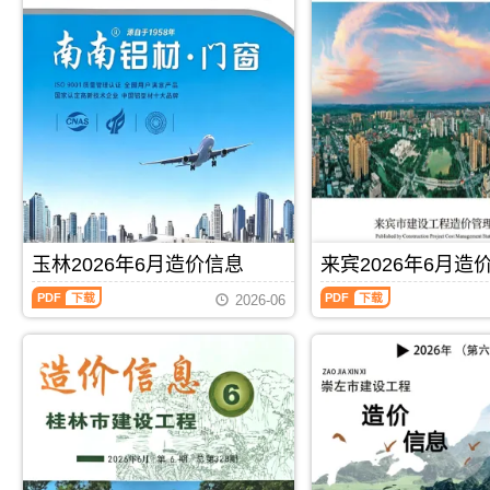
信
信
息
息
(百
(北
色
海
建
工
设
程
工
造
程
价
造
信
价
息)，
信
北
息)，
海
百
市
色
建
玉林2026年6月造价信息
来宾2026年6月造
市
设
建
工
玉
来
2026-06
设
程
林
宾
工
造
2026
2026
程
价
年
年
造
信
6
6
价
息
月
月
信
网
造
造
息
高
价
价
网
清
信
信
PDF
下载
PDF
下载
高
扫
息
息
清
描
（玉
（来
扫
件