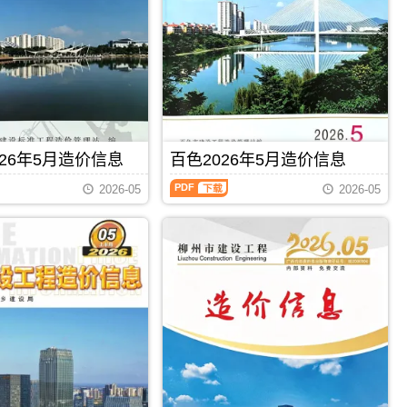
州
钦
建
州
设
信
工
息
程
价
造
包
价
含
信
区
息）
域：
期
钦
26年5月造价信息
百色2026年5月造价信息
刊，
州
由
百
市、
梧
2026-05
2026-05
色
钦
州
2026
州
市
年
港、
建
5
灵
设
月
山
造
造
县、
价
价
浦
信
信
北
息
息
县;，
网
（百
钦
发
PDF
下载
PDF
下载
色
州
布，
建
市
用
设
造
于
工
价
梧