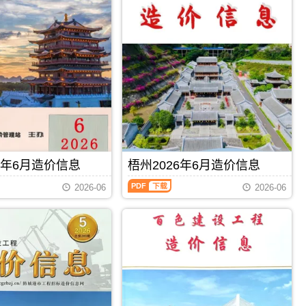
信
息
（钦
州
建
设
工
程
造
价
信
息）
期
刊，
6年6月造价信息
梧州2026年6月造价信息
由
钦
梧
2026-06
2026-06
州
州
市
2026
建
年
设
6
造
月
价
造
信
价
息
信
PDF
下载
PDF
下载
网
息
发
（梧
布，