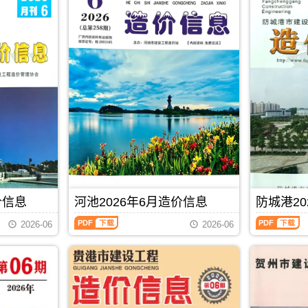
价信息
河池2026年6月造价信息
防城港20
河
防
2026-06
2026-06
池
城
2026
港
年
2026
6
年
月
6
PDF
下载
造
月
价
造