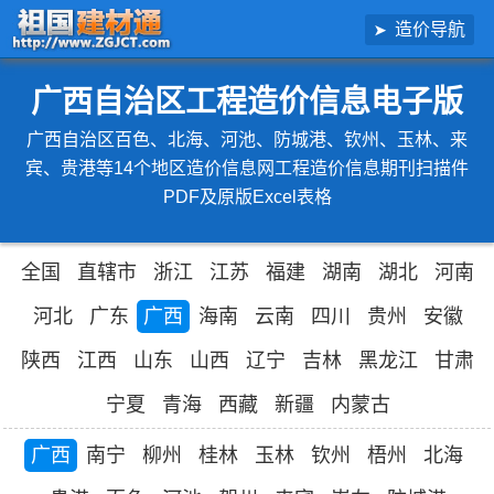
造价导航
广西自治区工程造价信息电子版
广西自治区百色、北海、河池、防城港、钦州、玉林、来
宾、贵港等14个地区造价信息网工程造价信息期刊扫描件
PDF及原版Excel表格
全国
直辖市
浙江
江苏
福建
湖南
湖北
河南
河北
广东
广西
海南
云南
四川
贵州
安徽
陕西
江西
山东
山西
辽宁
吉林
黑龙江
甘肃
宁夏
青海
西藏
新疆
内蒙古
广西
南宁
柳州
桂林
玉林
钦州
梧州
北海