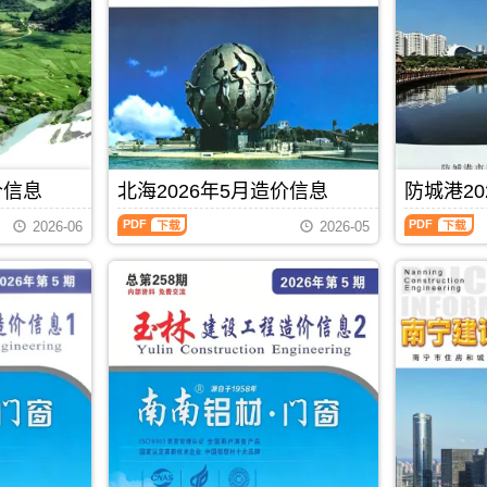
港
州
描
高
建
建
件
清
设
设
PDF，
扫
工
工
包
描
程
程
含
件
造
造
地
PDF，
价
价
区：
防
信
信
宜
城
息）
息）
州
港
期
期
区、
信
价信息
北海2026年5月造价信息
防城港20
刊，
刊，
罗
息
由
由
北
防
城
价
贵
贺
2026-06
2026-05
海
城
县、
包
港
州
2026
港
环
含
市
市
年
2026
江
区
建
建
5
年
县、
域：
设
设
月
5
都
防
造
造
造
月
安
城
价
价
价
造
县、
港
信
信
信
价
大
市、
息
息
息
信
化
东
网
网
（北
息
县、
兴
发
发
PDF
下载
海
（防
南
市、
布，
布，
工
城
丹
上
贵
当
程
港
县、
思
港
前
造
建
天
县;
信
贺