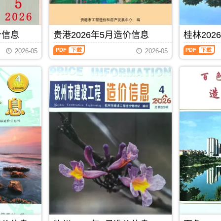
程
城
标
价
刊，
造
成
港
控
站
由
价
本
工
制
官
玉
信
管
程
价
方
林
息）
价信息
贵港2026年5月造价信息
桂林202
控，
设
编
发
市
期
属
计
制
贵
桂
布，
建
刊，
于
概
2026-05
2026-05
港
林
贺
设
由
北
算
2026
2026
州
造
南
海
编
年
年
市
价
宁
市
制，
5
5
造
信
市
工
属
月
月
价
息
建
程
于
造
造
信
网
设
材
防
价
价
息
发
造
料
城
信
信
期
布，
价
定
港
息
息
刊
覆
信
价
市
（贵
（桂
PDF
盖
息
参
建
港
林
建
网
考，
材
建
建
材
发
北
参
设
设
厂
布，
海
考
工
工
商
南
市
价，
程
程
报
宁
造
防
PDF
下载
造
造
价、
建
价
城
价
价
建
设
信
港
信
信
筑
工
息
市
息）
息）
市
程
期
造
期
期
场
造
刊
价