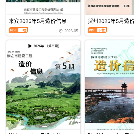
施
合
造
价
息）
息）
工
同
价
信
期
期
图
价
信
息
刊，
刊，
预
款
息
期
由
由
来宾2026年5月造价信息
贺州2026年5月造
算
确
期
刊
河
玉
编
定
来
贺
刊
PDF
池
林
制，
与
2026-05
宾
州
PDF
市
市
属
调
2026
2026
建
建
于
整，
年
年
设
设
桂
属
5
5
造
造
林
于
月
月
价
价
市
崇
造
造
信
信
工
左
价
价
息
息
程
市
信
信
网
网
建
施
息
息
发
发
筑
工
（来
（贺
布，
布，
招
建
宾
州
用
用
投
材
建
建
于
于
标
取
设
设
河
玉
参
价
工
工
池
林
考
指
程
程
工
工
文
导，
PDF
下载
PDF
下载
造
造
程
程
件，
崇
价
价
施
投
桂
左
信
信
工
标
林
市
息）
息）
图
报
市
造
期
期
预
价
造
价