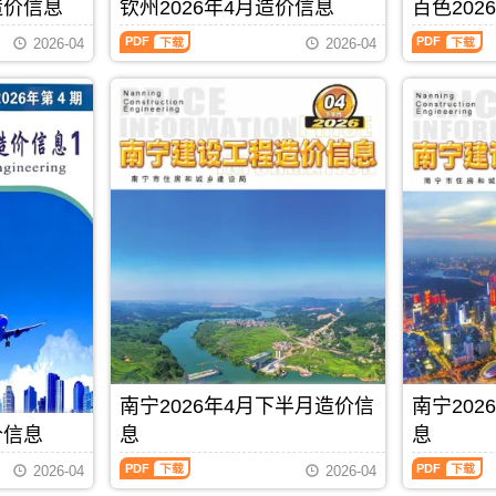
刊，
刊，
造价信息
钦州2026年4月造价信息
百色202
材
价
PDF
信
由
由
料
信
息
钦
百
贵
桂
2026-04
2026-04
零
息
期
州
色
港
林
售
从
刊
2026
2026
市
市
价
2021
PDF
年
年
建
建
及
年
4
4
设
设
工
6
月
月
造
造
程
月
造
造
价
价
机
后
价
价
信
信
械
开
信
信
息
息
设
始
息
息
网
网
备
分
（钦
（百
发
发
租
为
州
色
布，
布，
赁
上
建
建
用
用
台
半
设
设
于
于
班
月
工
工
贵
桂
价，
信
程
程
港
林
玉
息
造
造
工
工
林
价
价
价
程
程
市
和
信
信
PDF
下载
合
招
造
下
息）
息）
同
标
南宁2026年4月下半月造价信
南宁20
价
半
期
期
价
控
信
月
刊，
刊，
价信息
息
息
款
制
息
信
由
由
确
价
南
南
期
息
钦
百
2026-04
2026-04
定
编
宁
宁
刊
价
州
色
与
制，