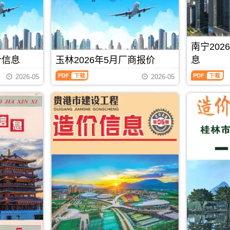
价
设
峨
主
息
州
信
工
县、
办：
价
造
息）
程
东
防
包
价
期
造
兰
城
含
信
刊，
价
县、
港
区
息
南宁20
由
信
巴
市
域：
每
北
息）
马
建
价信息
玉林2026年5月厂商报价
息
贵
月
海
期
县、
设
港
一
玉
南
市
刊，
凤
标
2026-05
2026-05
市、
期
林
宁
建
由
山
准
桂
贺
2026
2026
设
防
县.，
工
平
州
年
年
造
城
用
程
市、
建
5
5
价
港
于
造
平
材
月
月
信
市
河
价
南
造
厂
上
息
建
池
管
县.，
价
商
半
网
设
工
理
贵
信
报
月
发
造
程
站
港
息
价
造
布，
价
投
(编)，
市
由
（玉
价
用
信
资
用
造
贺
林
信
于
息
估
于
价
州
建
息
北
网
算
防
信
市
材
（南
PDF
下载
海
发
编
城
息
建
厂
宁
工
布，
制
港
期
设
商
建
程
用
工
刊
工
报
设
全
于
程
PDF
程
价）
工
过
防
招
造
期
程