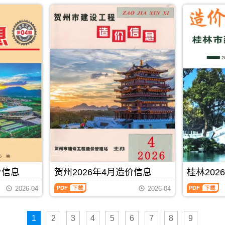
2026
2026
PDF
发
市
市
调
属
年
年
布,
建
建
整，
于
4
4
下
设
设
属
桂
月
月
载
造
造
于
林
下
上
时
价
价
贵
市
半
半
请
信
信
港
建
月
月
注
息
息
市
材
造
造
意
网
网
工
参
价
价
看
发
发
程
考
信
信
造
布，
布，
造
价，
息
息
价
用
用
价
桂
（南
（南
信
于
于
管
林
宁
宁
息
钦
百
理
市
建
建
封
州
色
手
造
设
设
面
工
工
册，
价
工
工
月
程
程
贵
信
程
程
份
招
施
港
息
造
造
标
标
工
市
期
价
价
题
控
图
造
刊
PDF
下载
信
信
内
制
预
价
PDF
价信息
贺州2026年4月造价信息
桂林202
息）
息）
容;
价
算
信
期
期
南
编
编
贺
桂
息
2026-04
2026-04
刊，
刊，
宁
制，
制，
州
林
期
由
由
信
属
属
2026
2026
刊
南
南
息
于
于
年
年
PDF
宁
宁
价
钦
百
1
2
3
4
5
6
7
8
9
4
4
市
市
包