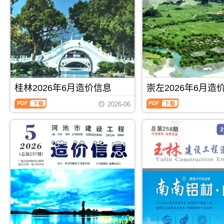
林
宾
描
PDF，
建
建
件
属
设
设
PDF，
于
工
工
属
北
程
程
于
海
造
造
百
市
价
价
色
工
信
信
市
程
息）
息）
工
合
期
期
程
同
桂林2026年6月造价信息
崇左2026年6月造
刊，
刊，
材
材
由
由
桂
崇
料
料
玉
来
2026-06
林
左
汇
核
林
宾
2026
2026
编，
定
市
市
年
年
用
价，
建
建
6
6
于
用
设
设
月
月
百
于
造
造
造
造
色
北
价
价
价
价
工
海
信
信
信
信
程
工
息
息
息
息
材
程
网
网
（桂
（崇
料
投
发
发
PDF
下载
PDF
下载
林
左
价
资
布，
布，
建
建
格
成
玉
用
设
设
纠
本
林
于
工
工
纷
分
信
来