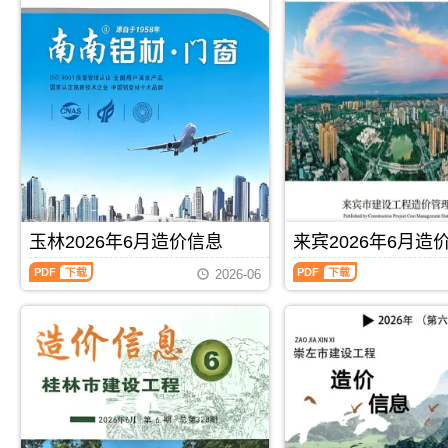
信
信
息
息
(百
(北
色
海
建
工
设
程
工
造
程
价
造
信
价
息)，
信
北
息)，
海
百
市
色
建
玉林2026年6月造价信息
来宾2026年6月造
市
设
建
工
玉
来
2026-06
设
程
林
宾
工
造
2026
2026
程
价
年
年
造
信
6
6
价
息
月
月
信
网
造
造
息
高
价
价
网
清
信
信
PDF
下载
PDF
下载
高
扫
息
息
清
描
（玉
（来
扫
件