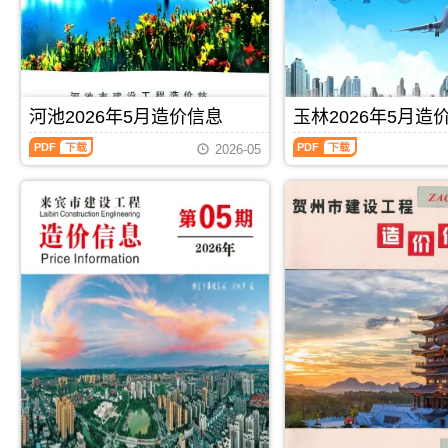
程
程
调
析
息
宾
造
造
解
价
工
价
价
包
程
信
信
含
施
息）
息）
区
工
期
期
域：
图
刊，
刊，
河池2026年5月造价信息
玉林2026年5月造
玉
预
由
由
林
算
河
玉
桂
崇
2026-05
市、
编
池
林
林
左
陆
制，
2026
2026
市
市
川
属
年
年
建
建
县、
于
5
5
设
设
兴
来
月
月
造
造
业
宾
造
造
价
价
县、
市
价
价
信
信
容
工
信
信
息
息
县、
程
息
息
网
网
博
材
（河
（玉
发
发
白
料
池
林
布，
布，
县、
指
建
建
用
用
北
导
设
设
PDF
下载
PDF
下载
于
于
流
价，
工
工
桂
崇
县.，
来
程
程
林
左
玉
宾
造
造
工
工
林
市
价
价
程
程
市
造
信
信