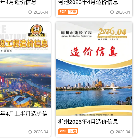
刊，
6年4月造价信息
河池2026年4月造价信息
编
PDF
由
制，
河
梧
2026-04
2026-04
属
池
州
于
2026
市
柳
年
建
州
4
设
市
月
造
建
造
价
材
价
信
价
信
息
格
息
网
汇
（河
发
编，
池
布，
柳
建
用
州
设
于
市
工
梧
造
程
州
价
造
工
信
价
程
息
信
PDF
下载
PDF
下载
施
期
息）
工
26年4月上半月造价信
刊
期
图
PDF
刊，
柳州2026年4月造价信息
预
由
算
柳
河
2026-04
2026-04
编
州
池
制，