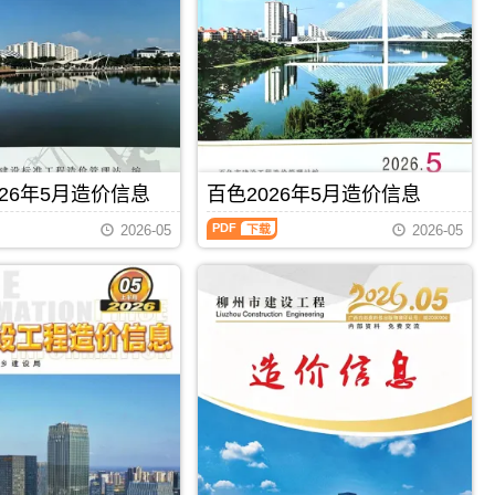
州
钦
建
州
设
信
工
息
程
价
造
包
价
含
信
区
息）
域：
期
钦
26年5月造价信息
百色2026年5月造价信息
刊，
州
由
百
市、
梧
2026-05
2026-05
色
钦
州
2026
州
市
年
港、
建
5
灵
设
月
山
造
造
县、
价
价
浦
信
信
北
息
息
县;，
网
（百
钦
发
PDF
下载
PDF
下载
色
州
布，
建
市
用
设
造
于
工
价
梧