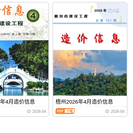
2026
市
属
年
建
于
4
设
梧
月
造
州
造
价
市
价
信
施
信
息
工
息
网
建
（柳
发
材
州
布，
取
建
用
价
设
于
指
工
河
导，
程
池
梧
造
工
州
价
程
市
信
设
造
息）
计
价
期
概
信
PDF
下载
PDF
下载
刊，
算
息
6年4月造价信息
梧州2026年4月造价信息
由
编
期
柳
制，
梧
刊
2026-04
2026-04
州
属
州
PDF
市
于
2026
建
河
年
设
池
4
造