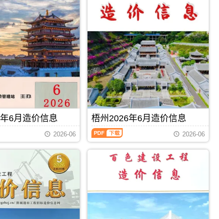
信
息
（钦
州
建
设
工
程
造
价
信
息）
期
刊，
6年6月造价信息
梧州2026年6月造价信息
由
钦
梧
2026-06
2026-06
州
州
市
2026
建
年
设
6
造
月
价
造
信
价
息
信
PDF
下载
PDF
下载
网
息
发
（梧
布，