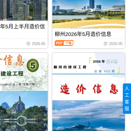
程
信
州
造
息
工
价
期
程
信
刊
投
息）
PDF
资
26年5月上半月造价信
期
估
刊，
柳州2026年5月造价信息
算
由
编
柳
百
2026-05
2026-05
制，
州
色
属
2026
市
于
年
建
梧
5
设
州
月
造
市
造
价
工
价
信
程
信
息
造
息
网
人
价
（柳
发
管
工
州
布，
理
建
用
客
手
设
PDF
下载
PDF
下载
于
服
册，
工
百
梧
程
色
州
造
工
市
价
程
造
信