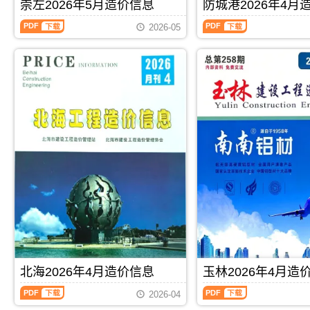
刊，
刊，
崇左2026年5月造价信息
防城港2026年4月
算
编
价
信
由
由
编
制，
信
息
崇
防
来
贺
2026-05
制，
属
息
期
左
城
宾
州
属
于
期
刊
2026
港
市
市
于
玉
刊
PDF
年
2026
建
建
河
林
PDF
5
年
设
设
池
市
月
4
造
造
市
工
造
月
价
价
工
程
价
造
信
信
程
材
信
价
息
息
结
料
息
信
网
网
算
定
（崇
息
发
发
参
价
左
（防
布，
布，
考
参
建
城
用
用
价，
考，
设
港
于
于
河
玉
工
建
来
贺
池
林
程
设
宾
州
市
市
造
工
工
工
造
造
价
程
程
程
价
价
信
造
PDF
下载
PDF
下载
材
全
信
信
息）
价
料
过
息
息
期
信
价
程
期
期
刊，
息）
北海2026年4月造价信息
玉林2026年4月造
格
成
刊
刊
由
期
纠
本
北
玉
PDF
PDF
崇
刊，
2026-04
纷
管
海
林
左
由
调
控，