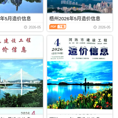
招
价
息）
标
信
期
控
息
刊，
制
期
由
6年5月造价信息
梧州2026年5月造价信息
价
刊
柳
编
梧
PDF
州
制，
2026-05
2026-05
州
市
属
2026
建
于
年
设
百
5
造
色
月
价
市
造
信
建
价
息
材
信
网
价
息
发
格
（梧
布，
汇
州
用
编，
建
于
百
设
柳
色
工
州
市
程
工
造
PDF
下载
PDF
下载
造
程
价
价
投
信
信
资
息
息）
估
期
期
算
刊