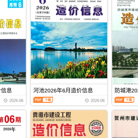
价信息
河池2026年6月造价信息
防城港20
河
防
2026-06
2026-06
池
城
2026
港
年
2026
6
年
月
6
PDF
下载
造
月
价
造