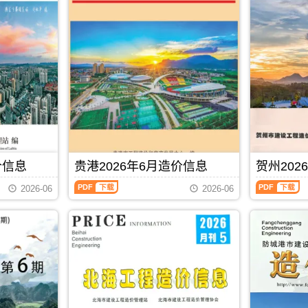
信
价
息
信
(河
息
池
(防
建
城
设
港
工
建
程
设
造
工
价
程
信
造
息)，
价
河
信
池
息)，
价信息
贵港2026年6月造价信息
贺州202
市
防
建
城
贵
贺
2026-06
2026-06
设
港
港
州
工
市
2026
2026
程
建
年
年
造
设
6
6
价
工
月
月
信
程
造
造
息
造
价
价
网
价
信
信
PDF
下载
高
信
息
息
清
息
（贵
（贺
扫
网