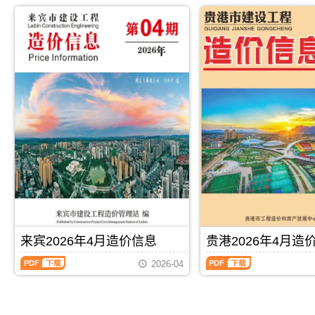
2026
2026
市
防
解，
属
年
年
建
城
属
于
4
4
设
港
于
贺
月
月
造
市
来
州
造
造
价
建
宾
市
价
价
信
设
市
工
信
信
息
造
工
程
息
息
网
价
程
价
（北
（玉
发
信
材
格
海
林
布，
息
料
参
工
建
用
网
指
考
程
设
于
发
导
信
造
工
崇
布，
价，
息，
价
程
左
用
来
贺
信
造
工
于
宾
州
息）
价
程
防
市
市
期
信
投
城
造
造
刊，
息）
资
港
价
价
由
期
估
工
信
信
PDF
下载
PDF
下载
北
刊，
算
程
息
息
来宾2026年4月造价信息
贵港2026年4月造
海
由
编
竣
期
期
市
玉
制，
工
来
贵
刊
刊
2026-04
建
林
属
结
宾
港
PDF
PDF
设
市
于
算
2026
2026
造
建
崇
编
年
年
价
设
左
制，
4
4
信
造