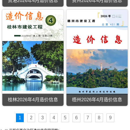
贵港2026年4月造价信息
贺州2026年4月造价信息
桂林2026年4月造价信息
梧州2026年4月造价信息
1
2
3
4
5
6
7
8
9