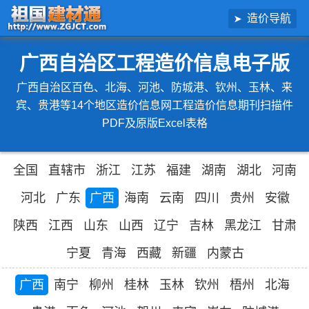
造价导航
广西自治区工程造价信息电子版
广西自治区百色、北海、河池、防城港、钦州、玉林、来
宾、贵港等14个地区造价信息网工程造价信息期刊扫描件
PDF及原版Excel表格
全国
直辖市
浙江
江苏
福建
湖南
湖北
河南
河北
广东
广西
海南
云南
四川
贵州
安徽
陕西
江西
山东
山西
辽宁
吉林
黑龙江
甘肃
宁夏
青海
西藏
新疆
内蒙古
广西
南宁
柳州
桂林
玉林
钦州
梧州
北海