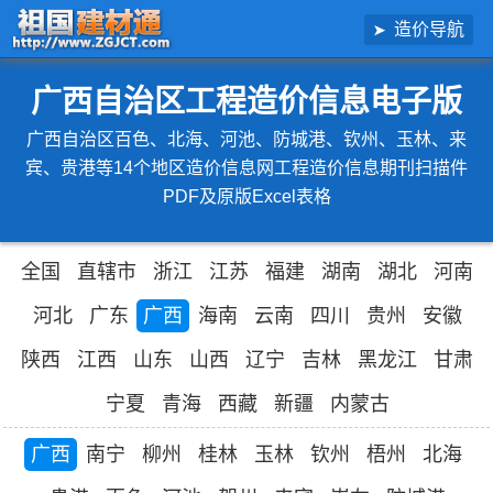
造价导航
广西自治区工程造价信息电子版
广西自治区百色、北海、河池、防城港、钦州、玉林、来
宾、贵港等14个地区造价信息网工程造价信息期刊扫描件
PDF及原版Excel表格
全国
直辖市
浙江
江苏
福建
湖南
湖北
河南
河北
广东
广西
海南
云南
四川
贵州
安徽
陕西
江西
山东
山西
辽宁
吉林
黑龙江
甘肃
宁夏
青海
西藏
新疆
内蒙古
广西
南宁
柳州
桂林
玉林
钦州
梧州
北海