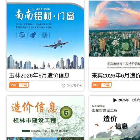
信
信
息
息
(百
(北
色
海
建
工
设
程
工
造
程
价
造
信
价
息)，
信
北
息)，
海
百
市
色
建
玉林2026年6月造价信息
来宾2026年6月造
市
设
建
工
玉
来
2026-06
设
程
林
宾
工
造
2026
2026
程
价
年
年
造
信
6
6
价
息
月
月
信
网
造
造
息
高
价
价
网
清
信
信
PDF
下载
PDF
下载
高
扫
息
息
清
描
（玉
（来
扫
件