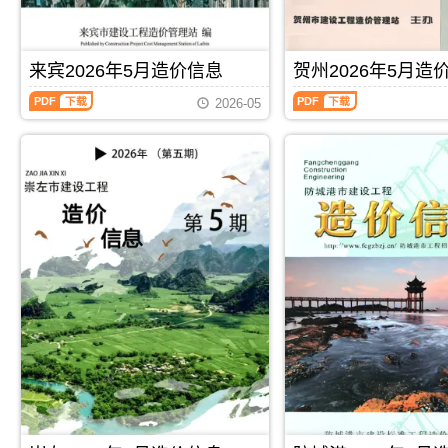
施
合
造
价
息）
息）
工
同
价
信
期
期
图
价
信
息
刊，
刊，
预
款
息
期
由
由
来宾2026年5月造价信息
贺州2026年5月造
算
确
期
刊
河
玉
编
定
来
贺
刊
PDF
池
林
制，
与
2026-05
宾
州
PDF
市
市
属
调
2026
2026
建
建
于
整，
年
年
设
设
桂
属
5
5
造
造
林
于
月
月
价
价
市
崇
造
造
信
信
工
左
价
价
息
息
程
市
信
信
网
网
建
施
息
息
发
发
筑
工
（来
（贺
布，
布，
招
建
宾
州
用
用
投
材
建
建
于
于
标
取
设
设
河
玉
参
价
工
工
池
林
考
指
程
程
工
工
文
导，
PDF
下载
PDF
下载
造
造
程
程
件，
崇
价
价
施
投
桂
左
信
信
工
标
林
市
息）
息）
图
报
市
造
期
期
预
价
造
价