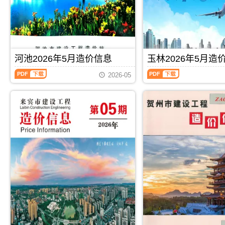
程
程
调
析
息
宾
造
造
解
价
工
价
价
包
程
信
信
含
施
息）
息）
区
工
期
期
域：
图
刊，
刊，
河池2026年5月造价信息
玉林2026年5月造
玉
预
由
由
林
算
河
玉
桂
崇
2026-05
市、
编
池
林
林
左
陆
制，
2026
2026
市
市
川
属
年
年
建
建
县、
于
5
5
设
设
兴
来
月
月
造
造
业
宾
造
造
价
价
县、
市
价
价
信
信
容
工
信
信
息
息
县、
程
息
息
网
网
博
材
（河
（玉
发
发
白
料
池
林
布，
布，
县、
指
建
建
用
用
北
导
设
设
PDF
下载
PDF
下载
于
于
流
价，
工
工
桂
崇
县.，
来
程
程
林
左
玉
宾
造
造
工
工
林
市
价
价
程
程
市
造
信
信