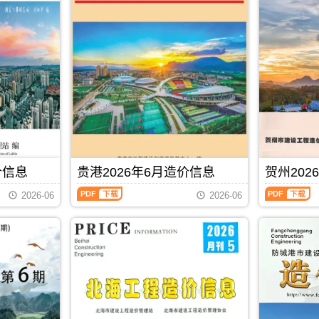
信
价
息
信
(河
息
池
(防
建
城
设
港
工
建
程
设
造
工
价
程
信
造
息)，
价
河
信
池
息)，
价信息
贵港2026年6月造价信息
贺州202
市
防
建
城
贵
贺
2026-06
2026-06
设
港
港
州
工
市
2026
2026
程
建
年
年
造
设
6
6
价
工
月
月
信
程
造
造
息
造
价
价
网
价
信
信
PDF
下载
高
信
息
息
清
息
（贵
（贺
扫
网