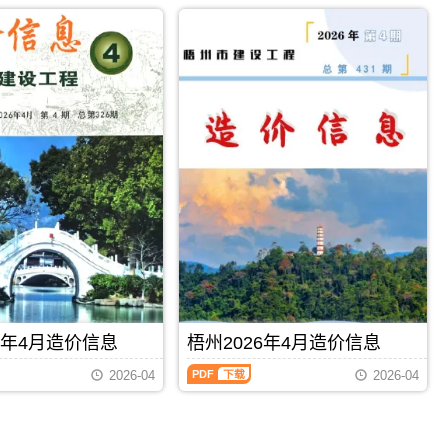
2026
市
属
年
建
于
4
设
梧
月
造
州
造
价
市
价
信
施
信
息
工
息
网
建
（柳
发
材
州
布，
取
建
用
价
设
于
指
工
河
导，
程
池
梧
造
工
州
价
程
市
信
设
造
息）
计
价
期
概
信
PDF
下载
PDF
下载
刊，
算
息
6年4月造价信息
梧州2026年4月造价信息
由
编
期
柳
制，
梧
刊
2026-04
2026-04
州
属
州
PDF
市
于
2026
建
河
年
设
池
4
造