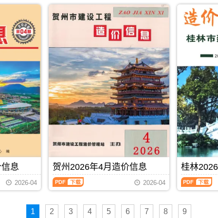
2026
2026
PDF
发
市
市
调
属
年
年
布,
建
建
整，
于
4
4
下
设
设
属
桂
月
月
载
造
造
于
林
下
上
时
价
价
贵
市
半
半
请
信
信
港
建
月
月
注
息
息
市
材
造
造
意
网
网
工
参
价
价
看
发
发
程
考
信
信
造
布，
布，
造
价，
息
息
价
用
用
价
桂
（南
（南
信
于
于
管
林
宁
宁
息
钦
百
理
市
建
建
封
州
色
手
造
设
设
面
工
工
册，
价
工
工
月
程
程
贵
信
程
程
份
招
施
港
息
造
造
标
标
工
市
期
价
价
题
控
图
造
刊
PDF
下载
信
信
内
制
预
价
PDF
价信息
贺州2026年4月造价信息
桂林202
息）
息）
容;
价
算
信
期
期
南
编
编
贺
桂
息
2026-04
2026-04
刊，
刊，
宁
制，
制，
州
林
期
由
由
信
属
属
2026
2026
刊
南
南
息
于
于
年
年
PDF
宁
宁
价
钦
百
1
2
3
4
5
6
7
8
9
4
4
市
市
包