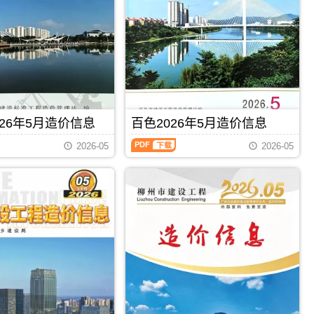
州
钦
建
州
设
信
工
息
程
价
造
包
价
含
信
区
息）
域：
期
钦
26年5月造价信息
百色2026年5月造价信息
刊，
州
由
百
市、
梧
2026-05
2026-05
色
钦
州
2026
州
市
年
港、
建
5
灵
设
月
山
造
造
县、
价
价
浦
信
信
北
息
息
县;，
网
（百
钦
发
PDF
下载
PDF
下载
色
州
布，
建
市
用
设
造
于
工
价
梧