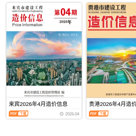
2026
2026
市
防
解，
属
年
年
建
城
属
于
4
4
设
港
于
贺
月
月
造
市
来
州
造
造
价
建
宾
市
价
价
信
设
市
工
信
信
息
造
工
程
息
息
网
价
程
价
（北
（玉
发
信
材
格
海
林
布，
息
料
参
工
建
用
网
指
考
程
设
于
发
导
信
造
工
崇
布，
价，
息，
价
程
左
用
来
贺
信
造
工
于
宾
州
息）
价
程
防
市
市
期
信
投
城
造
造
刊，
息）
资
港
价
价
由
期
估
工
信
信
PDF
下载
PDF
下载
北
刊，
算
程
息
息
来宾2026年4月造价信息
贵港2026年4月造
海
由
编
竣
期
期
市
玉
制，
工
来
贵
刊
刊
2026-04
建
林
属
结
宾
港
PDF
PDF
设
市
于
算
2026
2026
造
建
崇
编
年
年
价
设
左
制，
4
4
信
造