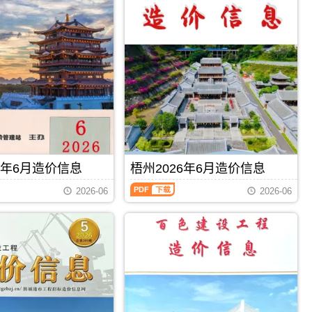
信
息
（钦
州
建
设
工
程
造
价
信
息）
期
刊，
6年6月造价信息
梧州2026年6月造价信息
由
钦
梧
2026-06
2026-06
州
州
市
2026
建
年
设
6
造
月
价
造
信
价
息
信
PDF
下载
PDF
下载
网
息
发
（梧
布，