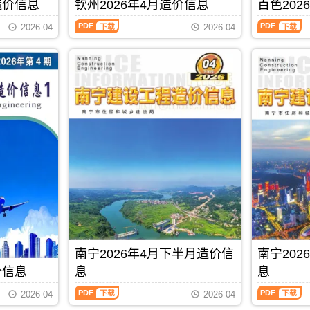
刊，
刊，
造价信息
钦州2026年4月造价信息
百色202
材
价
PDF
信
由
由
料
信
息
钦
百
贵
桂
2026-04
2026-04
零
息
期
州
色
港
林
售
从
刊
2026
2026
市
市
价
2021
PDF
年
年
建
建
及
年
4
4
设
设
工
6
月
月
造
造
程
月
造
造
价
价
机
后
价
价
信
信
械
开
信
信
息
息
设
始
息
息
网
网
备
分
（钦
（百
发
发
租
为
州
色
布，
布，
赁
上
建
建
用
用
台
半
设
设
于
于
班
月
工
工
贵
桂
价，
信
程
程
港
林
玉
息
造
造
工
工
林
价
价
价
程
程
市
和
信
信
PDF
下载
合
招
造
下
息）
息）
同
标
南宁2026年4月下半月造价信
南宁20
价
半
期
期
价
控
信
月
刊，
刊，
价信息
息
息
款
制
息
信
由
由
确
价
南
南
期
息
钦
百
2026-04
2026-04
定
编
宁
宁
刊
价
州
色
与
制，