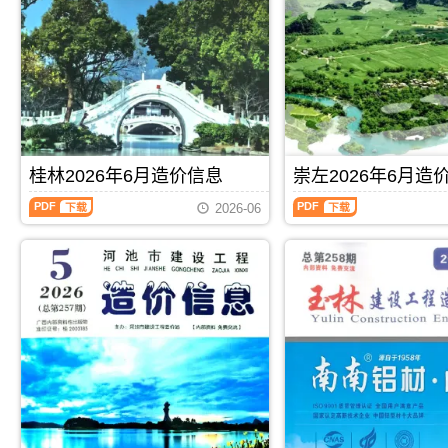
林
宾
描
PDF，
建
建
件
属
设
设
PDF，
于
工
工
属
北
程
程
于
海
造
造
百
市
价
价
色
工
信
信
市
程
息）
息）
工
合
期
期
程
同
桂林2026年6月造价信息
崇左2026年6月造
刊，
刊，
材
材
由
由
桂
崇
料
料
玉
来
2026-06
林
左
汇
核
林
宾
2026
2026
编，
定
市
市
年
年
用
价，
建
建
6
6
于
用
设
设
月
月
百
于
造
造
造
造
色
北
价
价
价
价
工
海
信
信
信
信
程
工
息
息
息
息
材
程
网
网
（桂
（崇
料
投
发
发
PDF
下载
PDF
下载
林
左
价
资
布，
布，
建
建
格
成
玉
用
设
设
纠
本
林
于
工
工
纷
分
信
来