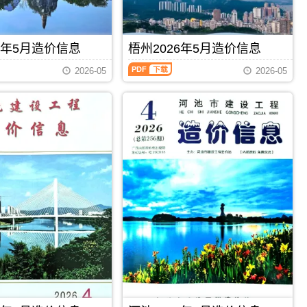
招
价
息）
标
信
期
控
息
刊，
制
期
由
6年5月造价信息
梧州2026年5月造价信息
价
刊
柳
编
梧
PDF
州
制，
2026-05
2026-05
州
市
属
2026
建
于
年
设
百
5
造
色
月
价
市
造
信
建
价
息
材
信
网
价
息
发
格
（梧
布，
汇
州
用
编，
建
于
百
设
柳
色
工
州
市
程
工
造
PDF
下载
PDF
下载
造
程
价
价
投
信
信
资
息
息）
估
期
期
算
刊