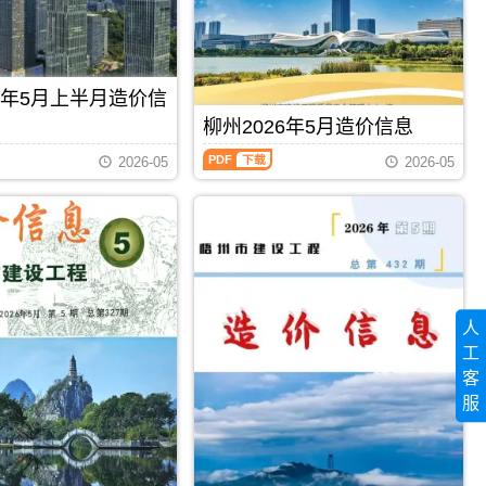
程
信
州
造
息
工
价
期
程
信
刊
投
息）
PDF
资
26年5月上半月造价信
期
估
刊，
柳州2026年5月造价信息
算
由
编
柳
百
2026-05
2026-05
制，
州
色
属
2026
市
于
年
建
梧
5
设
州
月
造
市
造
价
工
价
信
程
信
息
造
息
网
人
价
（柳
发
管
工
州
布，
理
建
用
客
手
设
PDF
下载
PDF
下载
于
服
册，
工
百
梧
程
色
州
造
工
市
价
程
造
信