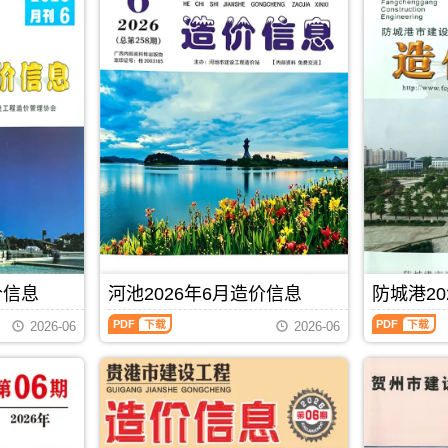
价信息
河池2026年6月造价信息
防城港20
河
防
2026-06
2026-06
池
城
2026
港
年
2026
6
年
月
6
PDF
下载
造
月
价
造