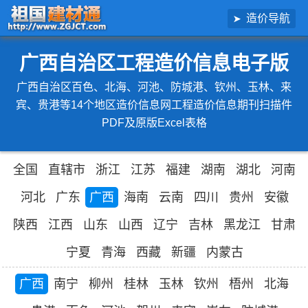
造价导航
广西自治区工程造价信息电子版
广西自治区百色、北海、河池、防城港、钦州、玉林、来
宾、贵港等14个地区造价信息网工程造价信息期刊扫描件
PDF及原版Excel表格
全国
直辖市
浙江
江苏
福建
湖南
湖北
河南
河北
广东
广西
海南
云南
四川
贵州
安徽
陕西
江西
山东
山西
辽宁
吉林
黑龙江
甘肃
宁夏
青海
西藏
新疆
内蒙古
广西
南宁
柳州
桂林
玉林
钦州
梧州
北海