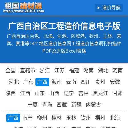
造价导航
广西自治区工程造价信息电子版
广西自治区百色、北海、河池、防城港、钦州、玉林、来
宾、贵港等14个地区造价信息网工程造价信息期刊扫描件
PDF及原版Excel表格
全国
直辖市
浙江
江苏
福建
湖南
湖北
河南
河北
广东
广西
海南
云南
四川
贵州
安徽
陕西
江西
山东
山西
辽宁
吉林
黑龙江
甘肃
宁夏
青海
西藏
新疆
内蒙古
广西
南宁
柳州
桂林
玉林
钦州
梧州
北海