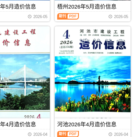
刊，
标
信
由
6年5月造价信息
梧州2026年5月造价信息
控
息
柳
制
期
州
期刊
PDF
价
2026-05
2026-05
刊
市
编
PDF
建
制，
设
属
工
于
程
百
造
色
价
市
信
建
息
材
网
价
发
格
布，
汇
用
编，
于
百
柳
色
州
市
工
造
程
价
投
信
资
息
6年4月造价信息
河池2026年4月造价信息
估
期
算
刊
期刊
PDF
2026-04
2026-04
编
PDF