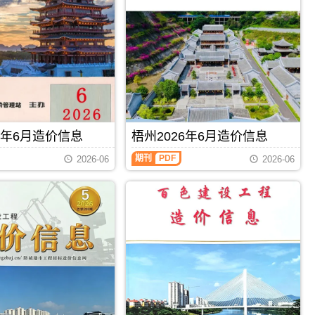
州
建
设
工
程
造
价
信
息）
期
刊，
6年6月造价信息
梧州2026年6月造价信息
由
钦
梧
期刊
PDF
2026-06
2026-06
州
州
市
2026
建
年
设
6
工
月
程
造
造
价
价
信
信
息
息
（梧
网
州
发
建
布，
设