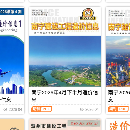
料
信
息
零
息
期
售
从
刊
价
2021
PDF
及
年
工
6
程
月
机
后
械
开
设
始
备
分
租
为
赁
上
台
半
班
月
价，
信
玉
息
林
价
南宁2026年4月下半月造价信
南宁20
市
和
造
下
价信息
息
息
价
半
信
月
期刊
PDF
期刊
PDF
2026-04
2026-04
息
信
期
息
刊
价
PDF
发