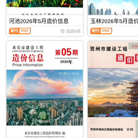
息
宾
信
信
价
工
息）
息）
包
程
期
期
含
施
刊，
刊，
河池2026年5月造价信息
玉林2026年5月造
区
工
由
由
域：
图
河
桂
崇
期刊
PDF
期刊
PDF
2026-05
玉
预
池
林
左
林
算
2026
市
市
市、
编
年
建
建
陆
制，
5
设
设
川
属
月
工
工
县、
于
造
程
程
兴
来
价
造
造
业
宾
信
价
价
县、
市
息
信
信
容
工
（河
息
息
县、
程
池
网
网
博
材
建
发
发
白
料
设
布，
布，
县、
指
工
用
用
北
导
程
于
于
流
价，
造
桂
崇
县.，
来
价
林
左
玉
宾
信
工
工
林
市
息）
程
程
市
造
期
施
合
造
价