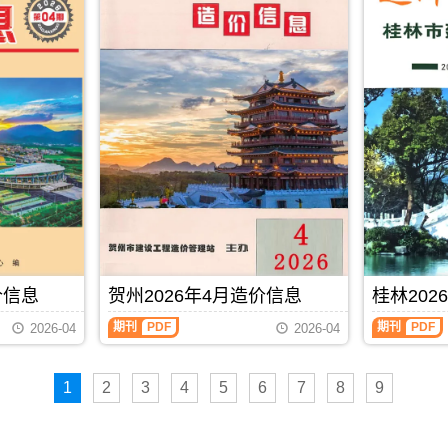
布,
下
载
时
请
注
意
看
造
价
信
息
封
面
月
份
标
价信息
贺州2026年4月造价信息
桂林202
题
内
期刊
PDF
期刊
PDF
2026-04
2026-04
容;
南
宁
信
1
2
3
4
5
6
7
8
9
息
价
包
含