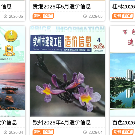
玉
信
成
港
编
站
林
息）
价信息
贵港2026年5月造价信息
桂林202
本
工
制
官
市
期
管
程
方
建
刊，
期刊
PDF
期刊
PDF
控，
设
2026-05
2026-05
发
设
由
属
计
布，
工
南
于
概
贺
程
宁
北
算
州
造
市
海
编
市
价
建
市
制，
造
信
设
工
属
价
息
工
程
于
信
网
程
材
防
息
发
造
料
城
期
布，
价
定
港
刊
覆
信
价
市
PDF
盖
息
参
建
建
网
考，
材
材
发
北
参
厂
布，
海
考
商
南
市
价，
报
宁
造
防
价、
建
价
城
建
设
信
港
筑
工
息
市
造价信息
钦州2026年4月造价信息
百色202
市
程
期
造
场
造
刊
价
期刊
PDF
期刊
PDF
2026-04
2026-04
材
价
PDF
信