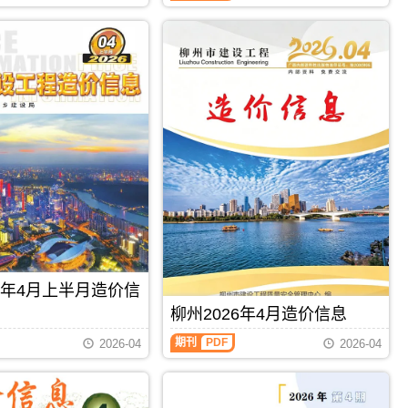
制，
属
于
柳
州
市
建
材
价
格
汇
编，
柳
州
市
造
价
信
26年4月上半月造价信
息
期
柳州2026年4月造价信息
刊
PDF
期刊
PDF
2026-04
2026-04