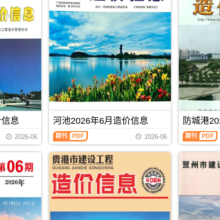
价信息
河池2026年6月造价信息
防城港20
河
防
期刊
PDF
期刊
PDF
2026-06
2026-06
池
城
2026
港
年
2026
6
年
月
6
造
月
价
造
信
价
息
信
(河
息