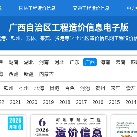
息
园林工程造价信息
交通工程造价信息
电力
广西自治区工程造价信息电子版
港、钦州、玉林、来宾、贵港等14个地区造价信息网工程造价信息期
建
湖南
湖北
河南
河北
广东
广西
海南
云南
四
海
西藏
新疆
内蒙古
钦州
梧州
北海
贵港
百色
河池
贺州
来宾
崇左
22
2021
2020
2019
2018
2017
2016
2015
2014