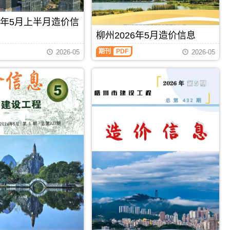
州
信
息
工
息）
期
程
26年5月上半月造价信
期
刊
投
刊，
PDF
柳州2026年5月造价信息
资
由
估
柳
百
期刊
PDF
2026-05
2026-05
算
州
色
编
2026
市
制，
年
建
属
5
设
于
月
工
梧
造
程
州
价
造
市
信
价
工
息
信
程
（柳
息
造
州
网
价
建
发
管
设
布，
理
工
用
手
程
于
册，
造
百
梧
价
色
州
信
工
市
息）
程
造
期
招
价