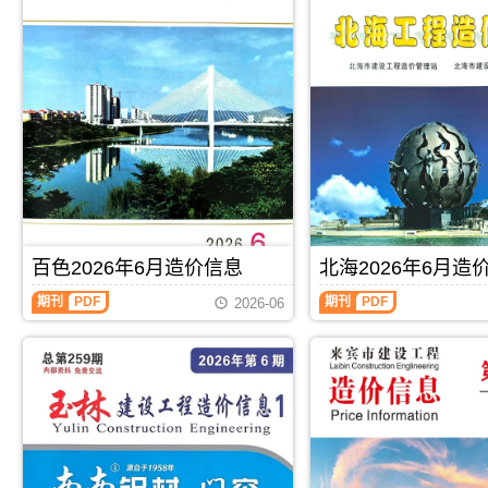
百色2026年6月造价信息
北海2026年6月造
百
北
期刊
PDF
期刊
PDF
2026-06
色
海
2026
2026
年
年
6
6
月
月
造
造
价
价
信
信
息
息
(百
(北