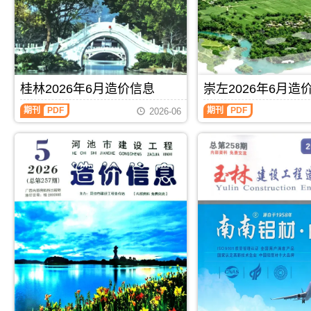
属
北
工
工
于
海
程
程
百
市
造
造
色
工
价
价
市
程
信
信
工
合
息）
息）
程
同
期
期
材
材
桂林2026年6月造价信息
崇左2026年6月造
刊，
刊，
料
料
由
由
桂
崇
汇
核
期刊
PDF
期刊
PDF
玉
来
2026-06
林
左
编，
定
林
宾
2026
2026
用
价，
市
市
年
年
于
用
建
建
6
6
百
于
设
设
月
月
色
北
工
工
造
造
工
海
程
程
价
价
程
工
造
造
信
信
材
程
价
价
息
息
料
投
信
信
（桂
（崇
价
资
息
息
林
左
格
成
网
网
建
建
纠
本
发
发
设
设
纷
分
布，
布，
工
工
调
析
玉
用
程
程
解
林
于
造
造
信
来
价
价