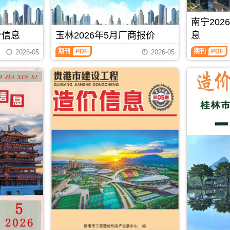
息
州
期
造
县、
港
价
造
刊，
价
巴
市
包
价
南宁20
由
信
马
建
含
信
北
息）
县、
设
价信息
玉林2026年5月厂商报价
息
区
息
海
期
凤
标
域：
每
玉
南
市
刊，
山
准
期刊
PDF
期刊
PDF
2026-05
2026-05
贵
月
林
宁
建
由
县.，
工
港
一
2026
2026
设
防
用
程
市、
期
年
年
工
城
于
造
桂
贺
5
5
程
港
河
价
平
州
月
月
造
市
池
管
市、
建
厂
上
价
建
工
理
平
材
商
半
信
设
程
站
南
造
报
月
息
工
投
(编)，
县.，
价
价
造
网
程
资
用
贵
信
（玉
价
发
造
估
于
港
息
林
信
布，
价
算
防
市
由
建
息
用
信
编
城
造
贺
材
（南
于
息
制
港
价
州
厂
宁
北
网
工
信
市
商
建
海
发
程
息
建
报
设
工
布，
招
期
设
价）
工
程
用
标
刊
工
期
程
全
于
控
PDF
程
刊，
造
过
防
制
造
由
价
程
城
价
价