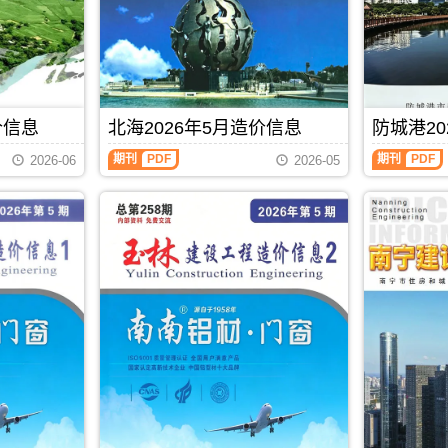
包
描
工
工
含
件
程
程
地
PDF，
造
造
区：
防
价
价
宜
城
信
信
州
港
息）
息）
区、
信
期
期
罗
息
价信息
北海2026年5月造价信息
防城港20
刊，
刊，
城
价
由
由
北
防
县、
包
期刊
PDF
期刊
PDF
贵
贺
2026-06
2026-05
海
城
环
含
港
州
2026
港
江
区
市
市
年
2026
县、
域：
建
建
5
年
都
防
设
设
月
5
安
城
工
工
造
月
县、
港
程
程
价
造
大
市、
造
造
信
价
化
东
价
价
息
信
县、
兴
信
信
（北
息
南
市、
息
息
海
（防
丹
上
网
网
工
城
县、
思
发
发
程
港
天
县;
布，
布，
造
建
峨
主
贵
当
价
设
县、
办：
港
前
信
工
东
防
信
贺
息）
程
兰
城