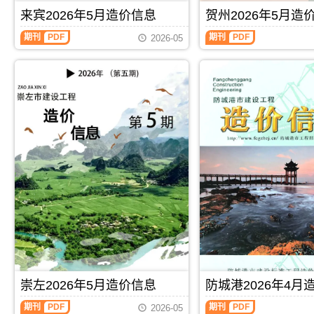
刊，
工
同
价
信
由
来宾2026年5月造价信息
贺州2026年5月造
图
价
信
息
河
预
款
息
期
池
期刊
PDF
期刊
PDF
算
确
2026-05
期
刊
市
编
定
刊
PDF
建
制，
与
PDF
设
属
调
工
于
整，
程
桂
属
造
林
于
价
市
崇
信
工
左
息
程
市
网
建
施
发
筑
工
布，
招
建
用
投
材
于
标
取
河
参
价
池
考
指
工
文
导，
程
件，
崇
施
桂
左
工
林
市
崇左2026年5月造价信息
防城港2026年4月
图
市
造
预
造
价
期刊
PDF
期刊
PDF
2026-05
算
价
信