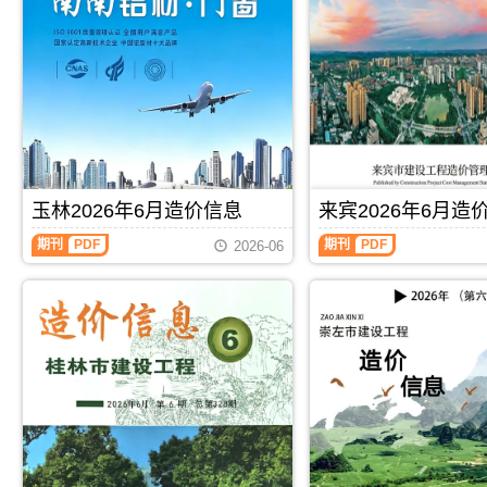
色
海
建
工
设
程
工
造
程
价
造
信
价
息)，
信
北
息)，
海
百
市
色
建
玉林2026年6月造价信息
来宾2026年6月造
市
设
建
工
玉
来
期刊
PDF
期刊
PDF
2026-06
设
程
林
宾
工
造
2026
2026
程
价
年
年
造
信
6
6
价
息
月
月
信
高
造
造
息
清
价
价
高
扫
信
信
清
描
息
息
扫
件
（玉
（来
描
PDF，
林
宾
件
属
建
建
PDF，
于
设
设