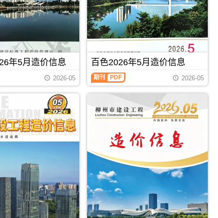
钦
工
州
程
信
造
息
价
价
信
包
息）
含
期
区
26年5月造价信息
百色2026年5月造价信息
刊，
域：
由
百
钦
期刊
PDF
梧
2026-05
2026-05
色
州
州
2026
市、
市
年
钦
建
5
州
设
月
港、
工
造
灵
程
价
山
造
信
县、
价
息
浦
信
（百
北
息
色
县;，
网
建
钦
发
设
州
布，
工
市
用
程
造
于
造
价
梧
价
信