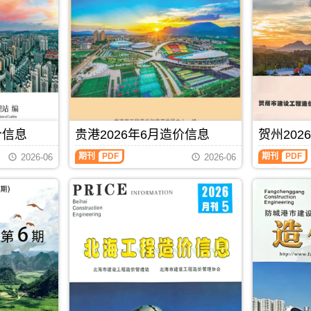
池
(防
建
城
设
港
工
建
程
设
造
工
价
程
信
造
息)，
价
河
信
池
息)，
价信息
贵港2026年6月造价信息
贺州202
市
防
建
城
贵
贺
期刊
PDF
期刊
PDF
2026-06
2026-06
设
港
港
州
工
市
2026
2026
程
建
年
年
造
设
6
6
价
工
月
月
信
程
造
造
息
造
价
价
高
价
信
信
清
信
息
息
扫
息
（贵
（贺
描
高
港
州
件
清
建
建
PDF，
扫
设
设