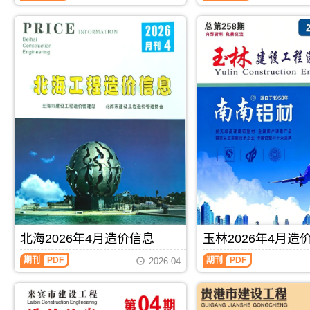
编
信
息
制，
息
期
属
期
刊
于
刊
PDF
河
PDF
池
市
工
程
结
算
参
考
价，
河
池
市
造
价
信
北海2026年4月造价信息
玉林2026年4月造
息
期
期刊
PDF
期刊
PDF
2026-04
刊
PDF