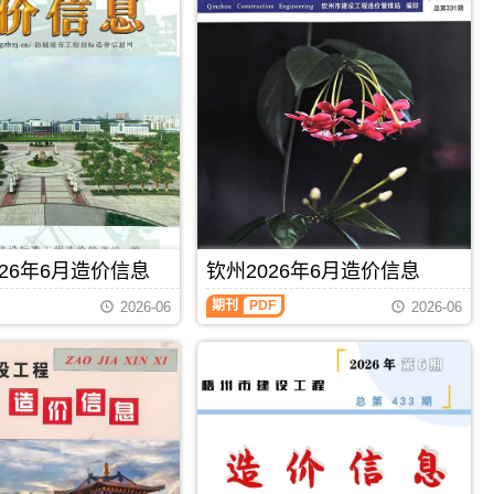
26年6月造价信息
钦州2026年6月造价信息
钦
期刊
PDF
2026-06
2026-06
州
2026
年
6
月
造
价
信
息
（钦