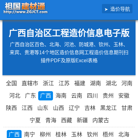
造价导航
广西自治区工程造价信息电子版
广西自治区百色、北海、河池、防城港、钦州、玉林、
来宾、贵港等14个地区造价信息网工程造价信息期刊扫
描件PDF及原版Excel表格
全国
直辖市
浙江
江苏
福建
湖南
湖北
河南
河北
广东
广西
海南
云南
四川
贵州
安徽
陕西
江西
山东
山西
辽宁
吉林
黑龙江
甘肃
宁夏
青海
西藏
新疆
内蒙古
广西
南宁
柳州
桂林
玉林
钦州
梧州
北海