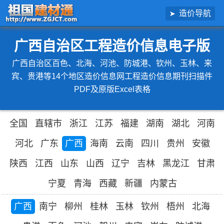
造价导航
广西自治区工程造价信息电子版
广西自治区百色、北海、河池、防城港、钦州、玉林、来
宾、贵港等14个地区造价信息网工程造价信息期刊扫描件
PDF及原版Excel表格
全国
直辖市
浙江
江苏
福建
湖南
湖北
河南
河北
广东
广西
海南
云南
四川
贵州
安徽
陕西
江西
山东
山西
辽宁
吉林
黑龙江
甘肃
宁夏
青海
西藏
新疆
内蒙古
广西
南宁
柳州
桂林
玉林
钦州
梧州
北海